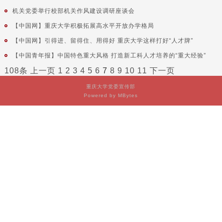
机关党委举行校部机关作风建设调研座谈会
【中国网】重庆大学积极拓展高水平开放办学格局
【中国网】引得进、留得住、用得好 重庆大学这样打好“人才牌”
【中国青年报】中国特色重大风格 打造新工科人才培养的“重大经验”
108条
上一页
1
2
3
4
5
6
7
8
9
10
11
下一页
重庆大学党委宣传部
Powered by MBytes