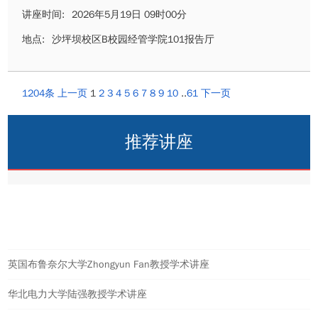
讲座时间:
2026年5月19日 09时00分
地点:
沙坪坝校区B校园经管学院101报告厅
1204条
上一页
1
2
3
4
5
6
7
8
9
10
..
61
下一页
推荐讲座
热点讲座
英国布鲁奈尔大学Zhongyun Fan教授学术讲座
华北电力大学陆强教授学术讲座