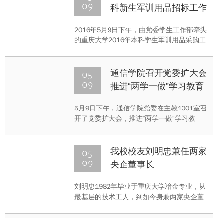
09
科新生军训用品招标工作
2016年5月9日下午，由党委学生工作部牵头
的重庆大学2016年本科学生军训用品采购工
作在学工部二楼会议室完成招标。
05
通信学院召开党委扩大会
09
推进“两学一做”学习教育
5月9日下午，通信学院党委在主教1001室召
开了党委扩大会，推进“两学一做”学习教
育。会议由学院党委书记张玲主持，学院全
体党委委员和教工支部书记参加了会议。
05
我校校友刘明忠兼任两家
09
央企董事长
刘明忠1982年毕业于重庆大学冶金专业，从
最基层的技术工人，到如今身兼两家央企董
事长，刘明忠校友无疑是成功的，但他经历
的艰辛和为此付出的巨大努力，强烈的事业