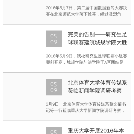
2016年5月7日，第二届中国数据新闻大赛决
赛在北京师范大学落下帷幕，经过激烈角
逐，由新闻学院董天策、张伟伟老师指导，
2014级本科生姚尧、李雯睿、龚沈希的数据
新闻作品《新丝路——新崛起的文化桥梁》
05
完美的告别——研究生足
杀入决赛，并获得三等奖。此外，计算机学
09
球联赛建筑城规学院大胜
院欧功畅、化学化工学院张思宁参与了作品
法学院
制作。重庆大学是重庆
2016年5月9日，我校研究生足球联赛小组赛
顺利开赛，城规学院与法学院于A区团结足
球场展开激烈角逐，城规学院最终以5:0的成
绩获得胜利。由于多位三年级队员即将毕业
离校，这场酣畅淋漓的比赛已然成就了一次
05
北京体育大学体育传媒系
完美的告别，这支倾注了数代球员无数精力
09
莅临新闻学院调研考察
的球队，必将在日后的绿茵场上继续绽放出
耀眼的光芒！
5月9日，北京体育大学体育传媒系蔡文菊书
记等一行莅临重庆大学新闻学院调研考察，
新闻学院董天策院长、刘念老师参加了交流
会。交流会在学院201会议室举行。
05
重庆大学开展2016年本