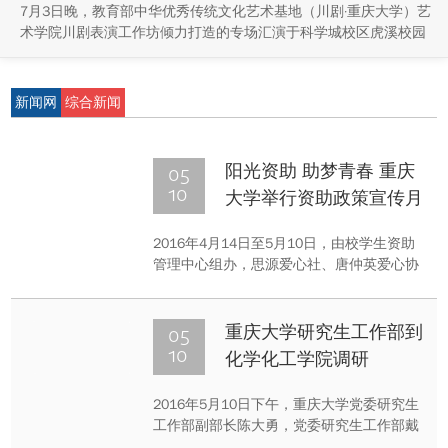
7月3日晚，教育部中华优秀传统文化艺术基地（川剧·重庆大学）艺
术学院川剧表演工作坊倾力打造的专场汇演于科学城校区虎溪校园
学生活动中心小剧场举办，紧扣重庆市第八届大学艺术展演“向美而
行，逐梦未来”活动主题，推进校园美育与传统文化传承工作。
新闻网
综合新闻
05
阳光资助 助梦青春 重庆
10
大学举行资助政策宣传月
活动
2016年4月14日至5月10日，由校学生资助
管理中心组办，思源爱心社、唐仲英爱心协
会，励行志愿者协会、精进爱心社等四个学
生社团承办的“微光-资助政策宣传月”活动在
虎溪校区举行。
05
重庆大学研究生工作部到
10
化学化工学院调研
2016年5月10日下午，重庆大学党委研究生
工作部副部长陈大勇，党委研究生工作部戴
元淑老师、罗敏老师、裴光术老师一行人到