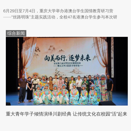
6月29日至7月4日，重庆大学举办港澳台学生国情教育研习营
——“丝路明珠”主题实践活动，全校47名港澳台学生参与本次研
学。本次活动组织同学们沿河西走廊赴兰州、张掖、嘉峪关、敦煌
多地实地走访，深入了解国家在丝路文明传承、世界文化遗产保
综合新闻
护、西北地质生态治理等方面的建设成就与发展路径。
重大青年学子倾情演绎川剧经典 让传统文化在校园“活”起来