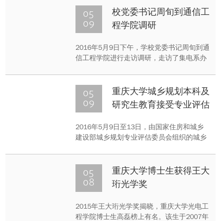
心和责任感，以及积极进取，勇于创新的精
05
校党委书记周旬到通信工
神，也正是“耐劳苦、尚俭朴、勤学业、爱国
09
程学院调研
家”的重大精神体现。
2016年5月9日下午，学校党委书记周旬到通
信工程学院进行走访调研，走访了集电系办
公室和学院办公室，参观了重庆市重点实验
室、专业学位研究生校内实践基地、集成电
路设计联合实习基地、高性能集成电路重庆
05
重庆大学城乡规划本科及
市工程实验室。听取了学院总体情况、学科
09
研究生教育接受专业评估
调整、地方产业支撑、发展中的问题及党
委“两学一做”等情况汇报。
2016年5月9日至13日，由国家住房和城乡
建设部城乡规划专业评估委员会组织的城乡
规划专业本科及研究生教育评估专家组进驻
重庆大学，对重庆大学城乡规划专业开展为
期5天视察评估。此次评估是重庆大学城乡
05
重庆大学博士生获得王大
规划专业第四次接受评估。
08
珩光学奖
2015年王大珩光学奖揭晓，重庆大学光电工
程学院博士生高磊榜上有名。该生于2007年