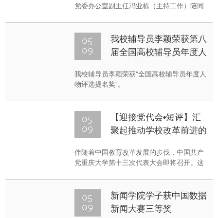
党委办公室副主任冯业栋（主持工作）陪同
下到化学化工学院调研。化学化工学院院长
魏子栋、党委书记黎学明、副院长陈昌国、
党委副书记胡小华以及各系主任参加了此次
05
我校辅导员李颖荣获第八
调研。
09
届全国高校辅导员年度人
物提名奖
我校辅导员李颖荣获“全国高校辅导员年度人
物评选提名奖”。
05
【迎接党代会•短评】汇
09
聚起推动学校改革前进的
强大动力
伴随着中国教育改革发展的步伐，中国共产
党重庆大学第十三次代表大会即将召开。这
不仅是我校师生政治生活中的大事，而且也
是我校发展历程中的一件大事。会议将总结
上次党代会以来的成绩和发展经验，并将进
05
新闻学院学子获中国数据
一步谋划学校未来发展的蓝图，具有重要的
09
新闻大赛三等奖
里程碑意义。