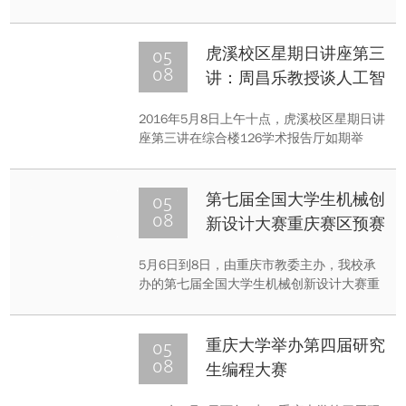
进入我院光电信息工程本科学习，2011年推
免为我院直博生，博士期间两次获得国家奖
学金。
05
虎溪校区星期日讲座第三
08
讲：周昌乐教授谈人工智
能
2016年5月8日上午十点，虎溪校区星期日讲
座第三讲在综合楼126学术报告厅如期举
行，厦门大学信息科学与技术学院原院长、
教授、博士生导师周昌乐为同学们带来了一
场《将芯比心——人类会被机器打败吗？》
05
第七届全国大学生机械创
的精彩讲座。
08
新设计大赛重庆赛区预赛
在我校举行
5月6日到8日，由重庆市教委主办，我校承
办的第七届全国大学生机械创新设计大赛重
庆赛区“非凡士杯”竞赛在我校虎溪校区举
办。
05
重庆大学举办第四届研究
08
生编程大赛