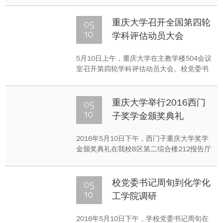
化学化工学院进行调研，化学化工学院党委
副书记胡小华、学办主任、研究生辅导员谢
05
重庆大学召开全国第四轮
丽参加调研。
10
学科评估动员大会
5月10日上午，重庆大学在主教学楼504会议
室召开第四轮学科评估动员大会。校党委书
记周旬、校长周绪红等全体校领导、各学部
副主任、学院院长与书记、学科带头人、主
管学科和研究生的副院长，以及学科评估相
05
重庆大学举行2016西门
部门的主要负责人参加了会议。会议由副校
10
子奖学金颁奖典礼
长黄宗明主持。
2016年5月10日下午，西门子重庆大学奖学
金颁奖典礼在我校B区第二综合楼212报告厅
举行。
05
校党委书记周旬到化学化
10
工学院调研
2016年5月10日下午，学校党委书记周旬在