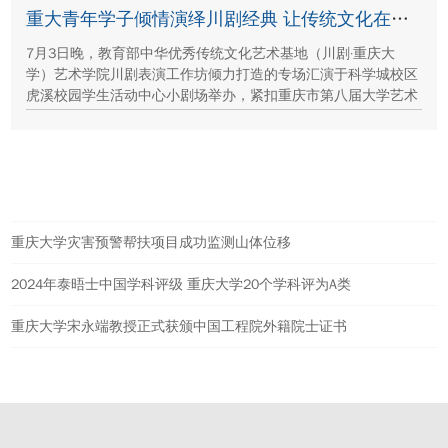
保护、西北地质生态治理等方面的建设成就与发展路径。
重大青年学子倾情演绎川剧经典 让传统文化在校园“活”起来
7月3日晚，教育部中华优秀传统文化艺术基地（川剧·重庆大
学）艺术学院川剧表演工作坊倾力打造的专场汇演于科学城校区
虎溪校园学生活动中心小剧场举办，紧扣重庆市第八届大学艺术
展演“向美而行，逐梦未来”活动主题，推进校园美育与传统文化
传承工作。
热点新闻
重庆大学灾害预警帮扶项目成功监测山体位移
2024年泰晤士中国学科评级 重庆大学20个学科评为A类
重庆大学宋永端教授正式获颁中国工程院外籍院士证书