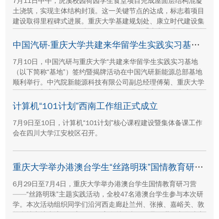
7月11日中午，虎溪校园荷园学生食堂项目完成屋面层结构混凝
土浇筑，实现主体结构封顶。这一关键节点的达成，标志着项目
建设取得里程碑式进展。重庆大学基建规划处、康立时代建设集
团有限公司、湖南顺天建设集团有限公司、重庆方郡建设工程咨
询有限公司等参建单位代表现场参与封顶仪式。
中国汽研-重庆大学共建来华留学生实践实习基地签约暨揭牌活动举行
7月10日，中国汽研与重庆大学“共建来华留学生实践实习基地
（以下简称“基地”）签约暨揭牌活动在中国汽研新能源总部基地
顺利举行。中汽院新能源科技有限公司副总经理傅菊、重庆大学
国际合作与交流处处长兼留学生事务管理中心主任阳春出席活
动，双方相关职能负责人、教师代表及来华留学生代表共同参
计算机“101计划”西南工作组正式成立
与。
7月9日至10日，计算机“101计划”核心课程建设暨集体备课工作
会在四川大学江安校区召开。
重庆大学举办港澳台学生“丝路明珠”国情教育研习营
6月29日至7月4日，重庆大学举办港澳台学生国情教育研习营
——“丝路明珠”主题实践活动，全校47名港澳台学生参与本次研
学。本次活动组织同学们沿河西走廊赴兰州、张掖、嘉峪关、敦
煌多地实地走访，深入了解国家在丝路文明传承、世界文化遗产