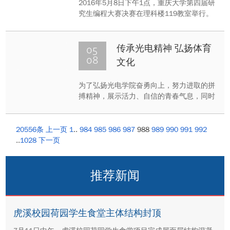
2016年5月8日下午1点，重庆大学第四届研
究生编程大赛决赛在理科楼119教室举行。
来自各个学院的程序精英们经过了4月23日
的比赛激烈角逐，共有32位选手进入决赛，
争夺最终的“代码之神”。此次大赛旨在提高
05
传承光电精神 弘扬体育
研究生的科学素养，培养研究生的创新意识
08
文化
和创新能力，激发研究生对信息技术的热
爱，营造浓郁学术氛围。
​为了弘扬光电学院奋勇向上，努力进取的拼
搏精神，展示活力、自信的青春气息，同时
增进师生关系，光电学院于2016年5月举办
了一年一度的“体育文化月”系列活动。
20556条
上一页
1
..
984
985
986
987
988
989
990
991
992
..
1028
下一页
推荐新闻
虎溪校园荷园学生食堂主体结构封顶