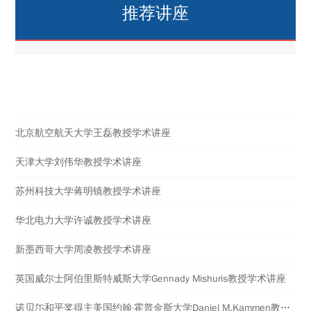
推荐讲座
热点讲座
北京航空航天大学王磊教授学术讲座
天津大学刘伟华教授学术讲座
苏州科技大学蒋明镜教授学术讲座
华北电力大学许诚教授学术讲座
新墨西哥大学周凌教授学术讲座
英国威尔士阿伯里斯特威斯大学​Gennady Mishuris教授学术讲座
诺贝尓和平奖得主美国约翰·霍普金斯大学Daniel M.Kammen教授学术讲座