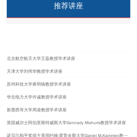
推荐讲座
热点讲座
北京航空航天大学王磊教授学术讲座
天津大学刘伟华教授学术讲座
苏州科技大学蒋明镜教授学术讲座
华北电力大学许诚教授学术讲座
新墨西哥大学周凌教授学术讲座
英国威尔士阿伯里斯特威斯大学​Gennady Mishuris教授学术讲座
诺贝尓和平奖得主美国约翰·霍普金斯大学Daniel M.Kammen教授学术讲座