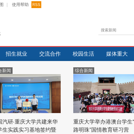
图
|
使用帮助
RSS
招生就业
交流合作
校园生活
媒体重大
合新闻
综合新闻
国汽研-重庆大学共建来华
重庆大学举办港澳台学生
学生实践实习基地签约暨
路明珠”国情教育研习营