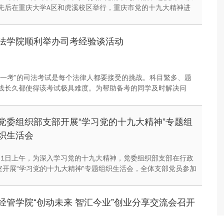
先后在重庆大学A区和虎溪校区举行，重庆市党的十九大精神进
成员、重庆大学党委常务副书记张宗益为在校学生宣讲党的十九
讲会由重庆大学党委副书记王旭主持，两场累计800余学生代表
法学院顺利举办司考经验谈活动
第一考”的司法考试是每个法律人都要接受的挑战。科目繁多、题
线长久都使得该考试极具难度。为帮助备考的同学及时解决问
方案，2017年12月1日晚上七点，于法学院学院楼104会议
举办了一场精彩的司考经验谈活动。
党委组织部支部开展“学习党的十九大精神”专题组
织生活会
12月1日上午，为深入学习党的十九大精神，党委组织部支部在行政
议室开展“学习党的十九大精神”专题组织生活会，全体支部党员参加
议由支部书记杨守鸿主持。
经管学院“创动未来 智汇今业”创业分享交流会召开