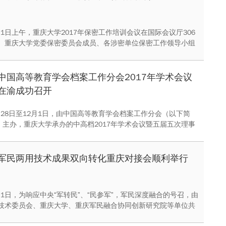
2月1日上午，重庆大学2017年保密工作培训会议在国际会议厅306
。重庆大学党委保密委员会成员、各涉密单位保密工作领导小组
涉密人员和各二级单位办公室主任等共计200余人参加会议。
中国高等教育学会档案工作分会2017年学术会议
在渝成功召开
11月28日至12月1日，由中国高等教育学会档案工作分会（以下简
”）主办，重庆大学承办的中高档2017年学术会议暨五届五次理事
两江新区召开。此次会议汇聚了来自全国30个省市自治区的206
4名档案工作者，创参会人数历史新高。
军民两用技术成果双向转化重庆对接会顺利举行
2月1日，为响应中央“军转民”、“民参军”，军民深度融合的号召，由
技术委员会、重庆大学、重庆军民融合协同创新研究院等单位共
军民两用技术成果双向转化重庆对接会”在重庆顺利召开。