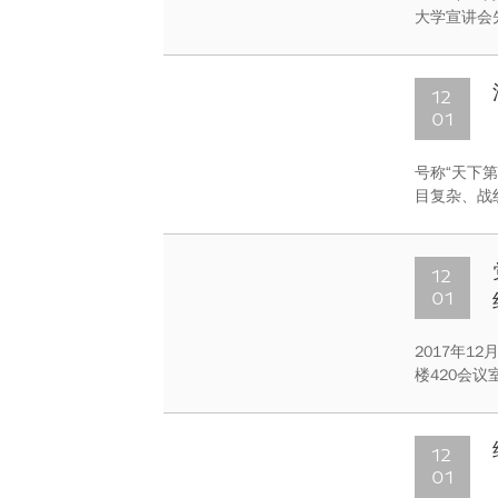
大学宣讲会
校园宣讲队
大精神。宣
参加学习。
12
01
号称“天下
目复杂、战
题、更好调整
室，法学院
12
01
2017年
楼420会
生活会，会
12
01