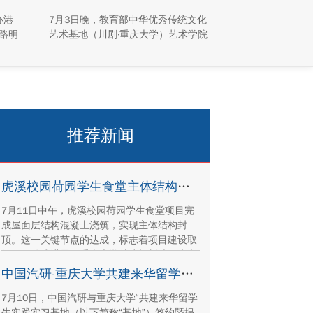
园“活”起来
办港
7月3日晚，教育部中华优秀传统文化
路明
艺术基地（川剧·重庆大学）艺术学院
澳台学
川剧表演工作坊倾力打造的专场汇演
同学
于科学城校区虎溪校园学生活动中心
峪
小剧场举办，紧扣重庆市第八届大学
解国
艺术展演“向美而行，逐梦未来”活动
产保
主题，推进校园美育与传统文化传承
建设
工作。
推荐新闻
虎溪校园荷园学生食堂主体结构封顶
7月11日中午，虎溪校园荷园学生食堂项目完
成屋面层结构混凝土浇筑，实现主体结构封
顶。这一关键节点的达成，标志着项目建设取
得里程碑式进展。重庆大学基建规划处、康立
时代建设集团有限公司、湖南顺天建设集团有
中国汽研-重庆大学共建来华留学生实践实习基地签约暨揭牌活动举行
限公司、重庆方郡建设工程咨询有限公司等参
7月10日，中国汽研与重庆大学“共建来华留学
建单位代表现场参与封顶仪式。
生实践实习基地（以下简称“基地”）签约暨揭