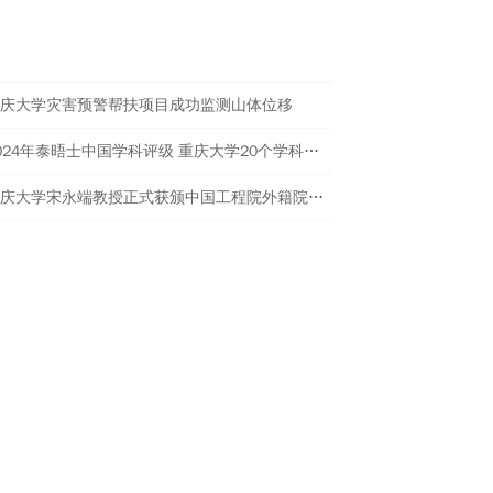
进校园美育与传统文化传承工作。
热点新闻
庆大学灾害预警帮扶项目成功监测山体位移
2024年泰晤士中国学科评级 重庆大学20个学科评为A类
重庆大学宋永端教授正式获颁中国工程院外籍院士证书