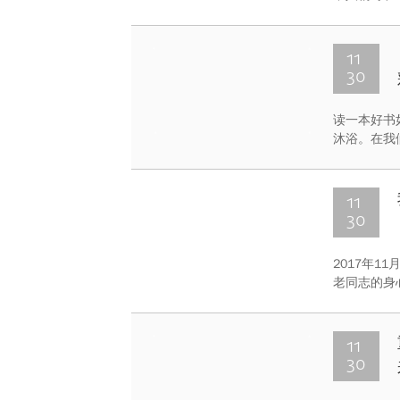
11
30
读一本好书
沐浴。在我
一句话，将
样的力量。
11
30
2017年
老同志的身
会，受到老
11
30