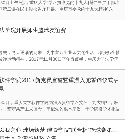
1月30日上午9点，重庆大学“学习贯彻党的十九大精神”中层干部培
座第二讲在民主湖报告厅开讲。重庆市委党的十九大精神“六
成员、市委党校经济管理教研部主任宋爱苏教授为全体中层干部作
发展理念，建设现代化经济体系—把十九大精神全面落实在重庆
专题报告。
法学院开展师生篮球友谊赛
过去，冬天逐渐的到来，为丰富师生业余文化生活，增强师生情
传递运动精神，2017年11月30日下午五点半，重庆大学法学院
学院的研究生篮球队齐聚A区篮球场，展开了一场激烈的师生篮
五点左右，参赛的老师同学们早早的来到篮球场进行热身准备。
软件学院2017新党员宣誓暨重温入党誓词仪式活
动
11月30日，重庆大学软件学院为深入贯彻学习党的十九大精神，鼓
同志坚守共产主义使命、牢记党的根本宗旨，于学院楼学术报告
党员宣誓暨重温入党誓词仪式活动，软件学院院长熊庆宇教授、
委副书记韦迎春副教授及软件学院全体新党员参加了本次活动。
以我之心 球场筑梦 建管学院“联合杯”篮球赛第二
场土木学院VS城环学院