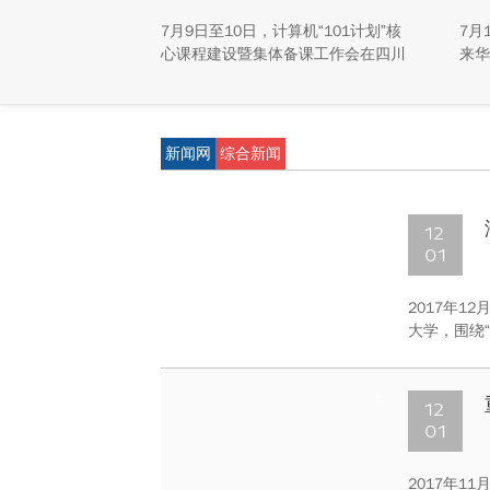
揭
7月9日至10日，计算机“101计划”核
7月
心课程建设暨集体备课工作会在四川
来华
大学江安校区召开。
称“
研新
新能
重庆
新闻网
综合新闻
学生
动，
及来
12
01
2017年
大学，围绕
重庆市科协
庆大学科协
方法。
12
01
2017年1