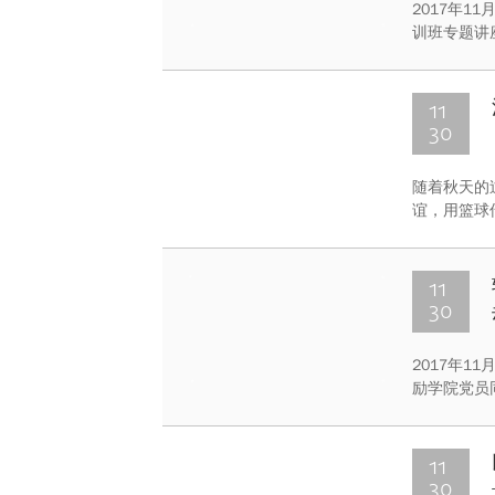
2017年1
训班专题讲
进”宣讲队
题为《贯彻
大地上》的
11
30
随着秋天的
谊，用篮球
老师队与法
球赛。下午
11
30
2017年
励学院党员
厅开展了新
软件学院党
11
30