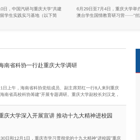
牌活动举行
10日，中国汽研与重庆大学“共建
6月29日至7月4日，重庆大学举
留学生实践实习基地（以下简
澳台学生国情教育研习营——“丝
基地”）签约暨揭牌活动在中国汽
珠”主题实践活动，全校47名港
能源总部基地顺利举行。中汽院
生参与本次研学。本次活动组织
源科技有限公司副总经理傅菊、
们沿河西走廊赴兰州、张掖、嘉
大学国际合作与交流处处长兼留
关、敦煌多地实地走访，深入了
事务管理中心主任阳春出席活
家在丝路文明传承、世界文化遗
双方相关职能负责人、教师代表
护、西北地质生态治理等方面的
华留学生代表共同参与。
成就与发展路径。
海南省科协一行赴重庆大学调研
12月1日上午，海南省科协党组成员、副主席郑红一行8人来到重庆
“海南省高校科协筹建”开展专题调研。重庆大学副校长刘汉龙，
党组成员、副主席周雄，以及重庆交通大学、重庆医科大学、重
工作代表出席会议，并分享了高校科协工作特色品牌建设思路与
重庆大学深入开展宣讲 推动十九大精神进校园
1月30日和12月1日，重庆市学习贯彻党的十九大精神“进校园”重庆