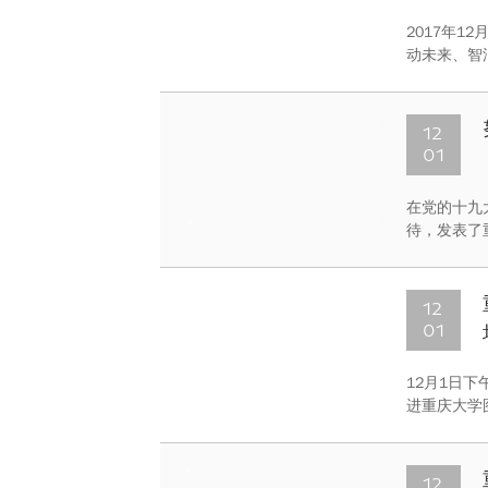
2017年1
动未来、智
生李虹霖及
庆大学201
12
01
在党的十九
待，发表了
1日晚21：
数超过百人
12
01
12月1日
进重庆大学
老师主讲。
生做了指导
12