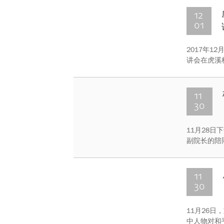
12
01
2017年1
讲会在虎溪
队成员、重
校区组织了
11
30
11月28
副院长的陪
斌汇报了基
体化创新实
生许文杰等
11
30
11月26
中人物对和