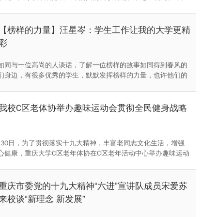
【榜样的力量】汪星岑：学生工作让我的大学更精
彩
如同与一位高尚的人谈话，了解一位榜样的故事如同得到春风的
们身边，有很多优秀的学生，默默发挥榜样的力量，也许他们的
带给你一点小小的改变，或者为你的前路点亮一盏灯，这就是榜
本文为重庆大学SQIP项目“榜样的力量”系列采访报道。
我校C区老体协举办趣味运动会贯彻全民健身战略
11月30日，为了贯彻落实十九大精神，丰富老同志文化生活，增强
心健康，重庆大学C区老年体协在C区老年活动中心举办趣味运动
同志欢迎。
重庆市委党的十九大精神“六进”宣讲队成员宋爱苏
来校谈“新理念 新发展”