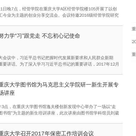
2月1日晚7点，经管学院在重庆大学A区经管学院楼105开展了以创
汇今业为主题的创业分享交流会。会议特邀2016级经管学院研究
2017级研究生林培思为主讲人，经管学院研工办主任林鉴军及重
6级、2017级研究生参与了此次分享会。
重
努力学“习”跟党走 不忘初心记使命
大会议中，习近平总书记把握时代发展新要求和人民群众新期
重要讲话。为了深入学习习近平总书记的重要讲话，2017年12月
00，测控三班、四班在D1133举办面向全校的团日活动，到场人
。
重庆大学图书馆为马克思主义学院研一新生开展专
场讲座
下午3点，在重庆大学图书馆逸夫楼创新发现中心举办了一场以“走
图书馆”为主题的新生培训讲座，此次讲座由图书馆学科馆员刘葳
她围绕着如何利用图书馆资源做研究，为马克思主义学院研一新
性的讲解培训。
重庆大学召开2017年保密工作培训会议