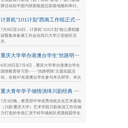
牌活动在中国汽研新能源总部基地顺利举行。
中汽院新能源科技有限公司副总经理傅菊、重
庆大学国际合作与交流处处长兼留学生事务管
计算机“101计划”西南工作组正式成立
理中心主任阳春出席活动，双方相关职能负责
7月9日至10日，计算机“101计划”核心课程建
人、教师代表及来华留学生代表共同参与。
设暨集体备课工作会在四川大学江安校区召
开。
重庆大学举办港澳台学生“丝路明珠”国情教育研习营
6月29日至7月4日，重庆大学举办港澳台学生
国情教育研习营——“丝路明珠”主题实践活
动，全校47名港澳台学生参与本次研学。本次
活动组织同学们沿河西走廊赴兰州、张掖、嘉
峪关、敦煌多地实地走访，深入了解国家在丝
重大青年学子倾情演绎川剧经典 让传统文化在校园“活”起来
路文明传承、世界文化遗产保护、西北地质生
7月3日晚，教育部中华优秀传统文化艺术基地
态治理等方面的建设成就与发展路径。
（川剧·重庆大学）艺术学院川剧表演工作坊倾
力打造的专场汇演于科学城校区虎溪校园学生
活动中心小剧场举办，紧扣重庆市第八届大学
艺术展演“向美而行，逐梦未来”活动主题，推