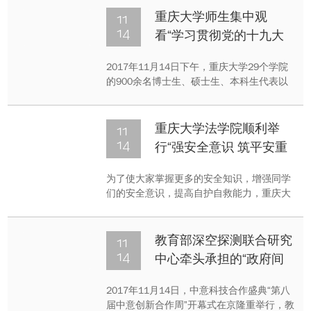
11
重庆大学师生集中观
14
看“学习贯彻党的十九大
精神 2017年全国科学道
2017年11月14日下午，重庆大学29个学院
德和学风建设宣讲教育报
的900余名博士生、硕士生、本科生代表以
告会”直播
及教师代表集中观看了“学习贯彻党的十九大
精神——2017年全国科学道德和学风建设宣
讲教育报告会”在线直播视频。重庆大学副校
11
重庆大学法学院顺利举
长、校学术道德专委会主任孟卫东亲临民主
14
行“强安全意识 筑平安重
湖报告厅分会场作指导。
大”安全教育活动
为了使大家掌握更多的安全知识，增强同学
们的安全意识，提高自护自救能力，重庆大
学法学院2017级研究生于2017年11月14日
在B区516教室举办主题为“强安全意识，筑
平安重大”的安全教育活动，会议由法学院团
11
教育部深空探测联合研究
委学生会书记王欢主持。
14
中心牵头承担的“政府间
国际科技创新合作重点专
2017年11月14日，中意科技合作盛典“第八
项”研究成果图分别赠送
届中意创新合作周”开幕式在京隆重举行，教