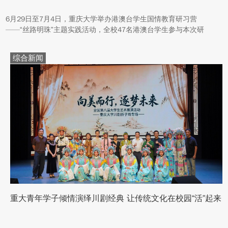
6月29日至7月4日，重庆大学举办港澳台学生国情教育研习营
——“丝路明珠”主题实践活动，全校47名港澳台学生参与本次研
学。本次活动组织同学们沿河西走廊赴兰州、张掖、嘉峪关、敦煌
多地实地走访，深入了解国家在丝路文明传承、世界文化遗产保
综合新闻
护、西北地质生态治理等方面的建设成就与发展路径。
重大青年学子倾情演绎川剧经典 让传统文化在校园“活”起来