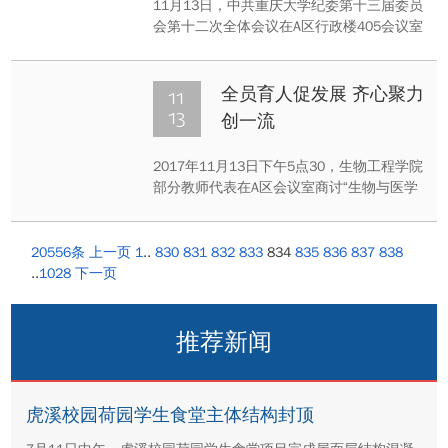
11月13日，中共重庆大学纪委第十三届委员
会第十二次全体会议在A区行政楼405会议室
召开。会议由校党委副书记、纪委书记陶举
虎同志主持。会议通报了近期学校纪委开展
的主要工作，研究决定实行学校纪委委员联
11
全员育人促发展 齐心聚力
系二级纪委工作制度。
13
创一流
2017年11月13日下午5点30，生物工程学院
部分教师代表在A区会议室商讨“生物与医学
工程创新实践大赛”筹备相关事宜。学院衷心
期盼该赛事能成为人才培养的重要一环，成
为学院向外展示科研实力和育人实效的一个
20556条
上一页
1
..
830
831
832
833
834
835
836
837
838
窗口，成为学院争创一流学科的有力质量保
..
1028
下一页
障。
推荐新闻
虎溪校园荷园学生食堂主体结构封顶