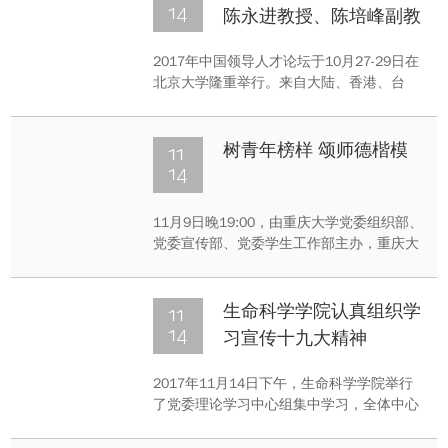
委员会首届咨询专家拟任人选，我校经管学
14
陈永进教授、陈培峰副教
院金融学博士生导师黄英君教授荣誉入选。
授受邀参加2017年中国
2017年中国领导人才论坛于10月27-29日在
领导人才论坛
北京大学隆重举行。来自大陆、香港、台
湾、澳门两岸四地以及日本、新加坡等地学
界、政界与企业界的200多位专家学者参加
了论坛。本届论坛以“战略统筹、政治素质、
11
树青年榜样 颂师德楷模
治理创新”为主题，紧扣党的十九大会议精
14
神，
11月9日晚19:00，由重庆大学党委组织部、
党委宣传部、党委学生工作部主办，重庆大
学城市建设与环境工程学院承办的重庆大
学“两学一做”学习教育之“信仰的力量”第八期
宣讲团宣讲活动在虎溪校区综合楼DZ125举
11
生命科学学院认真组织学
行。
14
习宣传十九大精神
2017年11月14日下午，生命科学学院举行
了党委理论学习中心组集中学习，全体中心
组成员在院党委书记邱荣富的带领下，重点
学习了党的十九大新党章。