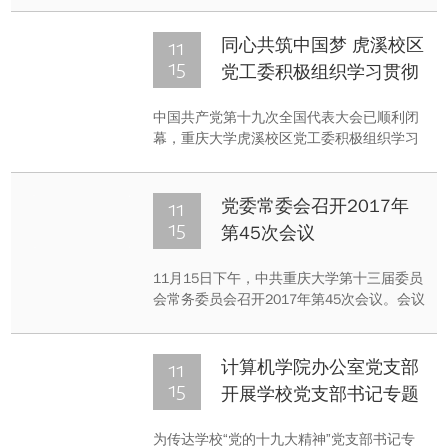
D1439教室举办入党积极分子学习交流会，
共有本科2016级22名入党积极分子参加交流
11
同心共筑中国梦 虎溪校区
学习。
15
党工委积极组织学习贯彻
落实十九大精神
中国共产党第十九次全国代表大会已顺利闭
幕，重庆大学虎溪校区党工委积极组织学习
贯彻落实党的十九大精神，做实宣传工作、
营造氛围，引导全体师生密切关注党的十九
大、关心国家大事，自觉维护党中央权威和
11
党委常委会召开2017年
集中统一领导。
15
第45次会议
11月15日下午，中共重庆大学第十三届委员
会常务委员会召开2017年第45次会议。会议
由周旬同志主持。
11
计算机学院办公室党支部
15
开展学校党支部书记专题
学习精神传达会
为传达学校“党的十九大精神”党支部书记专