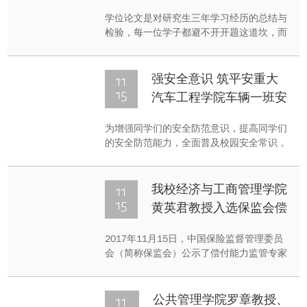
学位论文是对研究生三年学习经历的总结与
检验，每一位学子都避不开开题这道坎，而
大部分学生都将会或正在面对开题的阵痛，
学院为了培养学生的开题能力，为学生提供
开题方面的方法与技巧，于2017年11月15
11
强安全意识 筑平安重大
日晚上在B区二综314模拟法庭举办了“研究
15
汽车工程学院车辆一班安
生学位论文开题经验谈”的培训讲座，会议由
全教育主题班会
法学院朱俊老师主持，有
为增强同学们的安全防范意识，提高同学们
的安全防范能力，全面普及校园安全常识，
汽车工程学院车辆一班开展了以“安全与教
育”为主题的班会，此次班会于11月15日晚
在松园五栋活动室525召开，车辆一班同学
11
我校经济与工商管理学院
全体学生参加了此次班会。
15
黄英君教授入选保监会偿
付能力监管专家咨询委员
2017年11月15日，中国保险监督管理委员
会（简称保监会）公示了偿付能力监管专家
咨询委员会名单，确定了70位来自保险公
司、中介机构、高校和政府机关等社会各界
专家作为中国保监会偿付能力监管专家咨询
11
公共管理学院罗章教授、