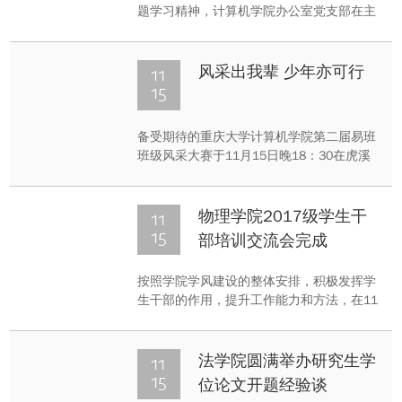
题学习精神，计算机学院办公室党支部在主
教1811室传达了学校“党的十九大精神”党支
部书记专题学习精神，并组织全体党员在美
视电影学院观看了话剧《热忱》。
11
风采出我辈 少年亦可行
15
备受期待的重庆大学计算机学院第二届易班
班级风采大赛于11月15日晚18：30在虎溪
校区图书馆1F-7报告厅准时举行。此次比
赛，旨在引导同学们依托于易班网络平台，
打造一个独特而具有魅力的班集体。通过易
11
物理学院2017级学生干
班班级建设的过程，增强同学们的凝聚力，
15
部培训交流会完成
营造一个良好的学习交流氛围。同时提高同
学们对易班平台的熟悉程度，
按照学院学风建设的整体安排，积极发挥学
生干部的作用，提升工作能力和方法，在11
月15日下午四点，辅导员林玮老师对物理学
院2017级新生干部进行了集中培训。参加本
次培训交流会有年级和班级的主要学生干
11
法学院圆满举办研究生学
部，除此之外还邀请前学生会主席、14级的
15
位论文开题经验谈
年级长刘泰良作为分享嘉宾。