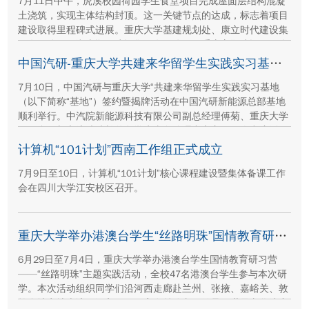
7月11日中午，虎溪校园荷园学生食堂项目完成屋面层结构混凝
土浇筑，实现主体结构封顶。这一关键节点的达成，标志着项目
建设取得里程碑式进展。重庆大学基建规划处、康立时代建设集
团有限公司、湖南顺天建设集团有限公司、重庆方郡建设工程咨
询有限公司等参建单位代表现场参与封顶仪式。
中国汽研-重庆大学共建来华留学生实践实习基地签约暨揭牌活动举行
7月10日，中国汽研与重庆大学“共建来华留学生实践实习基地
（以下简称“基地”）签约暨揭牌活动在中国汽研新能源总部基地
顺利举行。中汽院新能源科技有限公司副总经理傅菊、重庆大学
国际合作与交流处处长兼留学生事务管理中心主任阳春出席活
动，双方相关职能负责人、教师代表及来华留学生代表共同参
计算机“101计划”西南工作组正式成立
与。
7月9日至10日，计算机“101计划”核心课程建设暨集体备课工作
会在四川大学江安校区召开。
重庆大学举办港澳台学生“丝路明珠”国情教育研习营
6月29日至7月4日，重庆大学举办港澳台学生国情教育研习营
——“丝路明珠”主题实践活动，全校47名港澳台学生参与本次研
学。本次活动组织同学们沿河西走廊赴兰州、张掖、嘉峪关、敦
煌多地实地走访，深入了解国家在丝路文明传承、世界文化遗产