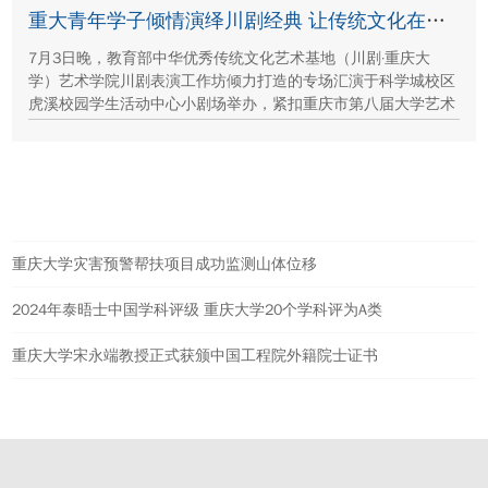
保护、西北地质生态治理等方面的建设成就与发展路径。
重大青年学子倾情演绎川剧经典 让传统文化在校园“活”起来
7月3日晚，教育部中华优秀传统文化艺术基地（川剧·重庆大
学）艺术学院川剧表演工作坊倾力打造的专场汇演于科学城校区
虎溪校园学生活动中心小剧场举办，紧扣重庆市第八届大学艺术
展演“向美而行，逐梦未来”活动主题，推进校园美育与传统文化
传承工作。
热点新闻
重庆大学灾害预警帮扶项目成功监测山体位移
2024年泰晤士中国学科评级 重庆大学20个学科评为A类
重庆大学宋永端教授正式获颁中国工程院外籍院士证书