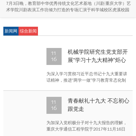
7月3日晚，教育部中华优秀传统文化艺术基地（川剧·重庆大学）艺
术学院川剧表演工作坊倾力打造的专场汇演于科学城校区虎溪校园
学生活动中心小剧场举办，紧扣重庆市第八届大学艺术展演“向美而
行，逐梦未来”活动主题，推进校园美育与传统文化传承工作。
新闻网
综合新闻
11
机械学院研究生党支部开
16
展“学习十九大精神”炬心
主题党课活动
为深入学习贯彻习近平总书记十九大重要讲
话精神，推进“两学一做”学习教育常态化制
度化，切实做好学生党员的教育工作，2017
年11月16日中午12：30，机械学院党委副
书记樊玮老师在研究生院108教室举行了
11
青春献礼十九大 不忘初心
以“中国共产党第十九次全国代表大会——新
16
跟党走
的里程碑”为主题的“炬心”主题党课。
为加深入党积极分子对十九大报告的理解，
重庆大学通信工程学院于2017年11月16日
15：00—17:00在虎溪校区第一教学楼