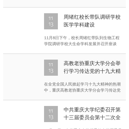
给中意两国领导
育部深空探测联合研究中心副主任谢更新教
授带领“中意大学生共同绘制月球图项
目”（以下简称：中意项目）团队30余人参加
11
周绪红校长带队调研学校
开幕式及有关活动。
13
医学学科建设
11月8日下午，校长周绪红带队到生物工程
学院调研学校大生命学科发展并召开座谈
会，重点听取了相关学院对医学学科发展的
建议。常务副校长杨丹，副校长刘汉龙、王
时龙，校长助理、理学部副主任夏之宁陪同
11
高教老协重庆大学分会举
调研。
13
行学习传达党的十九大精
神报告会
在全党全国人民掀起学习十九大精神的热潮
中，重庆高教老协重庆大学分会学习传达党
的十九大精神的报告会于11月13日上午在歌
乐山九九康寿养老中心举行。参加报告会的
有重庆大学分会各支会小组以上干部及其家
11
中共重庆大学纪委召开第
属共100余人。
13
十三届委员会第十二次全
体会议