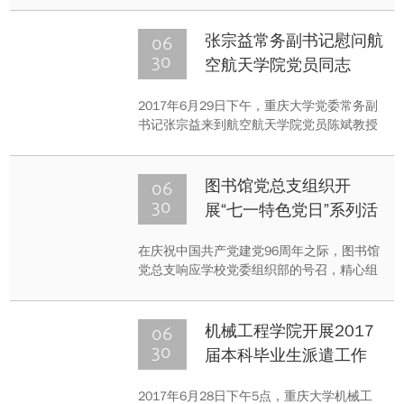
鹅岭佛图关和红岩村革命纪念馆，开展了主
题为“迎接‘七一’党的生日，促进‘两学一做’常
06
张宗益常务副书记慰问航
态化制度化”的党日活动，对党员同志进行革
30
空航天学院党员同志
命传统教育。
2017年6月29日下午，重庆大学党委常务副
书记张宗益来到航空航天学院党员陈斌教授
家中，代表学校向陈教授致以亲切的慰问和
良好的祝愿。
06
图书馆党总支组织开
30
展“七一特色党日”系列活
动
在庆祝中国共产党建党96周年之际，图书馆
党总支响应学校党委组织部的号召，精心组
织图书馆各党支部开展“七一特色党日”系列
活动。按照图书馆党总支统一部署和要求，
四个党支部在6月29日下午开展了参观学
06
机械工程学院开展2017
习、诗歌朗诵、重温入党誓词、绿色校园行
30
届本科毕业生派遣工作
等形式多样的特色活动。
2017年6月28日下午5点，重庆大学机械工