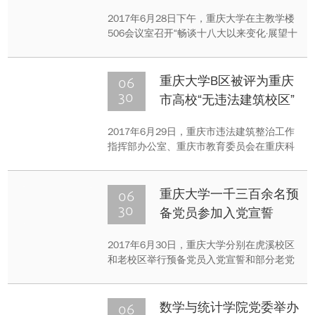
召开暨庆祝中国共产党成
2017年6月28日下午，重庆大学在主教学楼
立96周年老党员座谈会
506会议室召开“畅谈十八大以来变化·展望十
九大胜利召开”暨庆祝中国共产党成立96周年
老党员座谈会。​学校党委书记周旬，校长兼
副书记周绪红，党委常委、副校长王时龙，
06
重庆大学B区被评为重庆
党委常委、组织部部长李学静等出席会议。
30
市高校“无违法建筑校区”
学校党委副书记、纪委书记陶举虎主持会
议。
2017年6月29日，重庆市违法建筑整治工作
指挥部办公室、重庆市教育委员会在重庆科
技学院召开高校“无违法建筑校区”创建工作
动员会，重庆大学B区、重庆科技学院、重
庆商务职业学院、重庆房地产职业学院4个
06
重庆大学一千三百余名预
高校校区被授予“无违法建筑校区”称号。
30
备党员参加入党宣誓
2017年6月30日，重庆大学分别在虎溪校区
和老校区举行预备党员入党宣誓和部分老党
员重温入党誓词活动，1300余名预备党员进
行了宣誓，党委组织部、学工部、研工部负
责人和各二级党组织书记、副书记、辅导员
06
数学与统计学院党委举办