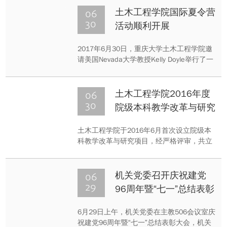
见和建议。
06
土木工程学院国际夏令营
30
活动顺利开展
2017年6月30日，重庆大学土木工程学院邀
请美国Nevada大学教授Kelly Doyle举行了一
场关于桥梁的实践讲座。当日下午，志愿者
们带领留学生对重庆轻轨与地铁等城市轨道
交通进行了参观体验。
06
土木工程学院2016年度
30
院级本科教学改革与研究
项目结题验收会顺利召开
土木工程学院于2016年6月首次设立院级本
科教学改革与研究项目，经严格评审，共立
项9项，项目实施期1年。在学院组织下，近
期开展了首批院级教改项目结题验收会。本
次结题验收会于2017年6月30日下午在土木
06
机关党委召开庆祝建党
学院第二会议室召开。
29
96周年暨“七一”总结表彰
大会
6月29日上午，机关党委在主教506会议室庆
祝建党96周年暨“七一”总结表彰大会，机关