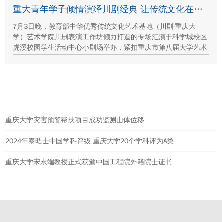
保护、西北地质生态治理等方面的建设成就与发展路径。
重大青年学子倾情演绎川剧经典 让传统文化在校园“活”起来
7月3日晚，教育部中华优秀传统文化艺术基地（川剧·重庆大
学）艺术学院川剧表演工作坊倾力打造的专场汇演于科学城校区
虎溪校园学生活动中心小剧场举办，紧扣重庆市第八届大学艺术
展演“向美而行，逐梦未来”活动主题，推进校园美育与传统文化
传承工作。
热点新闻
重庆大学灾害预警帮扶项目成功监测山体位移
2024年泰晤士中国学科评级 重庆大学20个学科评为A类
重庆大学宋永端教授正式获颁中国工程院外籍院士证书