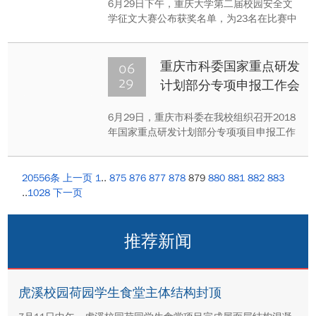
6月29日下午，重庆大学第二届校园安全文
学征文大赛公布获奖名单，为23名在比赛中
取得优异成绩的参赛选手颁发获奖证书和奖
金。
06
重庆市科委国家重点研发
29
计划部分专项申报工作会
在重庆大学召开
6月29日，重庆市科委在我校组织召开2018
年国家重点研发计划部分专项项目申报工作
会。
20556条
上一页
1
..
875
876
877
878
879
880
881
882
883
..
1028
下一页
推荐新闻
虎溪校园荷园学生食堂主体结构封顶