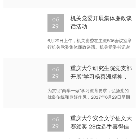
党委书记谢渝霖、机关党委副书记、纪委书
记严太华、各党支部书记、受表彰的先进集
体代表和个人以及部分入党积极分子参加了
06
机关党委开展集体廉政谈
本次大会。
29
话活动
6月29日上午，机关党委在主教506会议室举
行机关党委集体廉政谈话。机关党委书记谢
渝霖、机关党委副书记、纪委书记严太华出
席了会议，会议由谢渝霖主持。机关党委各
支部书记、机关党委“七一”表彰对象及部分
06
重庆大学研究生院党支部
入党积极分子参加了会议。会上，谢渝霖、
29
开展“学习杨善洲精神，
严太华对机关反腐倡廉提出要求。
做合格党员”主题教育活
为贯彻“两学一做”学习教育要求，弘扬党的
动
优良传统和良好作风，2017年6月29日星期
四下午15:00，重庆大学研究生院党支部在
研究生院410会议室组织开展了“学习杨善洲
精神，做合格党员”的“七一”系列主题教育学
06
重庆大学安全文学征文大
习活动。
29
赛颁奖 23位选手喜得佳
绩