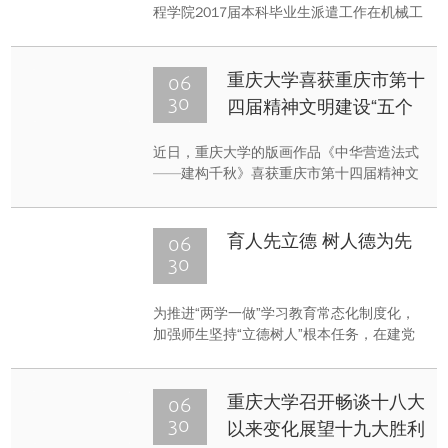
程学院2017届本科毕业生派遣工作在机械工
程学院临时办公室机械制造研究所一楼开
展。机械工程学院党委书记王勇勤，副书记
陈晓慧、樊玮，党务秘书李雪梅，学办主任
06
重庆大学喜获重庆市第十
杨联星，院办主任冯文军等亲临现场指导工
30
四届精神文明建设“五个
作。
一工程”奖
近日，重庆大学的版画作品《中华营造法式
——建构千秋》喜获重庆市第十四届精神文
明建设“五个一工程”奖，重庆大学获得“组织
工作先进单位”表彰。
06
育人先立德 树人德为先
30
为推进“两学一做”学习教育常态化制度化，
加强师生坚持“立德树人”根本任务，在建党
九十六周年之际，2017年6月29日计算机学
院党委组织学院领导、党委委员及师生党支
部书记代表前往重庆大学档案馆参观了“立德
06
重庆大学召开畅谈十八大
树人”展览，进一步提升师生爱岗敬业、勤学
30
以来变化展望十九大胜利
精进的务实精神。