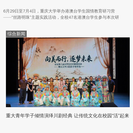
6月29日至7月4日，重庆大学举办港澳台学生国情教育研习营
——“丝路明珠”主题实践活动，全校47名港澳台学生参与本次研
学。本次活动组织同学们沿河西走廊赴兰州、张掖、嘉峪关、敦煌
多地实地走访，深入了解国家在丝路文明传承、世界文化遗产保
综合新闻
护、西北地质生态治理等方面的建设成就与发展路径。
重大青年学子倾情演绎川剧经典 让传统文化在校园“活”起来