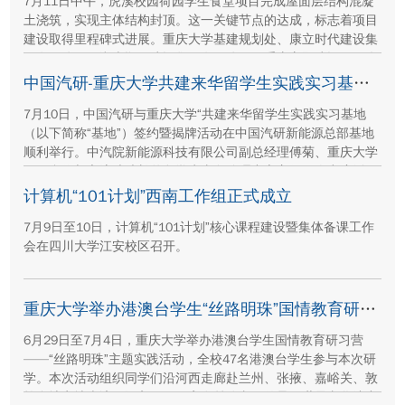
7月11日中午，虎溪校园荷园学生食堂项目完成屋面层结构混凝
土浇筑，实现主体结构封顶。这一关键节点的达成，标志着项目
建设取得里程碑式进展。重庆大学基建规划处、康立时代建设集
团有限公司、湖南顺天建设集团有限公司、重庆方郡建设工程咨
询有限公司等参建单位代表现场参与封顶仪式。
中国汽研-重庆大学共建来华留学生实践实习基地签约暨揭牌活动举行
7月10日，中国汽研与重庆大学“共建来华留学生实践实习基地
（以下简称“基地”）签约暨揭牌活动在中国汽研新能源总部基地
顺利举行。中汽院新能源科技有限公司副总经理傅菊、重庆大学
国际合作与交流处处长兼留学生事务管理中心主任阳春出席活
动，双方相关职能负责人、教师代表及来华留学生代表共同参
计算机“101计划”西南工作组正式成立
与。
7月9日至10日，计算机“101计划”核心课程建设暨集体备课工作
会在四川大学江安校区召开。
重庆大学举办港澳台学生“丝路明珠”国情教育研习营
6月29日至7月4日，重庆大学举办港澳台学生国情教育研习营
——“丝路明珠”主题实践活动，全校47名港澳台学生参与本次研
学。本次活动组织同学们沿河西走廊赴兰州、张掖、嘉峪关、敦
煌多地实地走访，深入了解国家在丝路文明传承、世界文化遗产