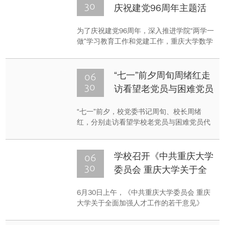
等近200名老党员重温了入党誓词，300余名
30
庆祝建党96周年主题活
入党积极分子参加活动接受了教育。
动
为了庆祝建党96周年，深入推进学院“两学一
做”学习教育工作和党建工作，重庆大学数学
与统计学院党委于2017年6月29日下午
14:00在理学部LA103举办纪念建党96周年主
题活动。
06
“七一”前夕周旬周绪红走
30
访看望老党员与困难党员
“七一”前夕，校党委书记周旬、校长周绪
红，分别走访看望学校老党员与困难党员代
表，为他们送上慰问金，并致以节日的祝
福。
06
学校召开《中共重庆大学
30
委员会 重庆大学关于全
面加强人才工作的若干意
6月30日上午，《中共重庆大学委员会 重庆
见》征求意见座谈会
大学关于全面加强人才工作的若干意见》
（以下简称《意见》）征求意见座谈会在A
区主教学楼举行，征求相关部门、学院的意