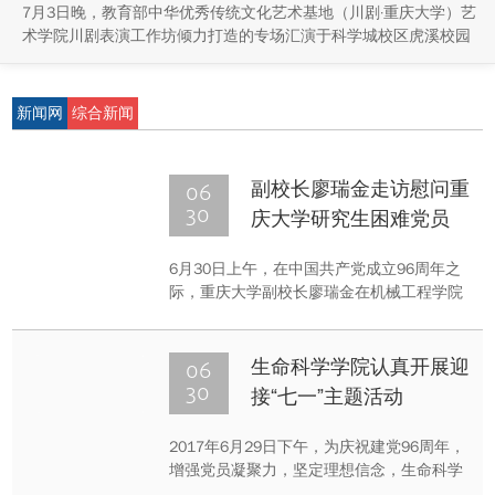
7月3日晚，教育部中华优秀传统文化艺术基地（川剧·重庆大学）艺
术学院川剧表演工作坊倾力打造的专场汇演于科学城校区虎溪校园
学生活动中心小剧场举办，紧扣重庆市第八届大学艺术展演“向美而
行，逐梦未来”活动主题，推进校园美育与传统文化传承工作。
新闻网
综合新闻
06
副校长廖瑞金走访慰问重
30
庆大学研究生困难党员
6月30日上午，在中国共产党成立96周年之
际，重庆大学副校长廖瑞金在机械工程学院
党务秘书李雪梅老师的陪同下，走访慰我院
研究生困难党员，并送上了诚挚的问候和节
日的祝福，把党的关怀带给生活上有困难的
06
生命科学学院认真开展迎
党员同志。
30
接“七一”主题活动
2017年6月29日下午，为庆祝建党96周年，
增强党员凝聚力，坚定理想信念，生命科学
学院党委组织全体新党员和部分老党员，赴