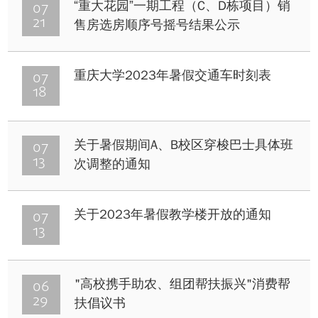
07
“重大花园”一期工程（C、D栋项目）销
21
售房选房顺序号摇号结果公示
07
重庆大学2023年暑假交通车时刻表
18
07
关于暑假期间A、B校区穿梭巴士具体班
13
次调整的通知
07
关于2023年暑假教学楼开放的通知
13
06
"高校携手助农、组团帮扶振兴"消费帮
29
扶倡议书