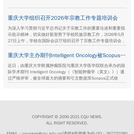
重庆大学组织召开2026年宗教工作专题培训会
为深入学习贯彻习近平总书记关于宗教工作的重要论述和重要指
示批示精神，切实做好新形势下学校民族宗教工作，2026年5月
27日上午，学校在国际会议厅组织召开了宗教工作专题培训会，
邀请重庆市民族宗教事务委员会综合处处长崔永波作专题报告。
会议由学校党委常委、统战部部长李学静主持。
重庆大学主办期刊Intelligent Oncology被Scopus数据库正式收录
近日，由重庆大学附属肿瘤医院与重庆大学医学院联合承办的国
际学术期刊 Intelligent Oncology（《智能肿瘤学（英文）》）通
过严格评审，被全球最大的摘要和引文数据库Scopus正式收
录。
COPYRIGHT © 2006-2021 CQU NEWS.
ALL RIGHT RESERVED.
EMAIL：cqunews#cqu.edu.cn(请把#号替换为@) QQ：267270280