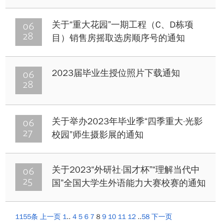
06
关于“重大花园”一期工程（C、D栋项
28
目）销售房摇取选房顺序号的通知
06
2023届毕业生授位照片下载通知
28
06
关于举办2023年毕业季“四季重大·光影
27
校园”师生摄影展的通知
06
关于2023“外研社·国才杯”“理解当代中
25
国”全国大学生外语能力大赛校赛的通知
1155条
上一页
1
..
4
5
6
7
8
9
10
11
12
..
58
下一页