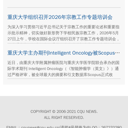
重庆大学组织召开2026年宗教工作专题培训会
为深入学习贯彻习近平总书记关于宗教工作的重要论述和重要指
示批示精神，切实做好新形势下学校民族宗教工作，2026年5月
27日上午，学校在国际会议厅组织召开了宗教工作专题培训会，
邀请重庆市民族宗教事务委员会综合处处长崔永波作专题报告。
会议由学校党委常委、统战部部长李学静主持。
重庆大学主办期刊Intelligent Oncology被Scopus数据库正式收录
近日，由重庆大学附属肿瘤医院与重庆大学医学院联合承办的国
际学术期刊 Intelligent Oncology（《智能肿瘤学（英文）》）通
过严格评审，被全球最大的摘要和引文数据库Scopus正式收
录。
COPYRIGHT © 2006-2021 CQU NEWS.
ALL RIGHT RESERVED.
EMAIL：cqunews#cqu.edu.cn(请把#号替换为@) QQ：267270280