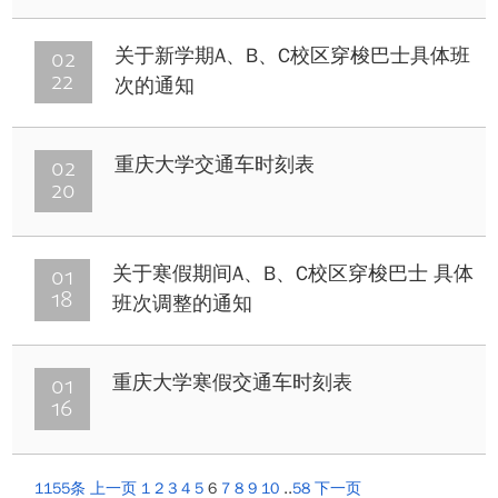
02
关于新学期A、B、C校区穿梭巴士具体班
22
次的通知
02
重庆大学交通车时刻表
20
01
关于寒假期间A、B、C校区穿梭巴士 具体
18
班次调整的通知
01
重庆大学寒假交通车时刻表
16
1155条
上一页
1
2
3
4
5
6
7
8
9
10
..
58
下一页