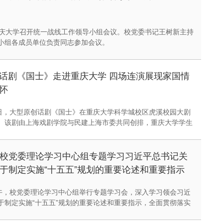
重庆大学召开统一战线工作领导小组会议。校党委书记王树新主持
小组各成员单位负责同志参加会议。
话剧《国士》走进重庆大学 四场连演展现家国情
怀
7日，大型原创话剧《国士》在重庆大学科学城校区虎溪校园大剧
。该剧由上海戏剧学院与民建上海市委共同创排，重庆大学学生
连续演出4场均反响热烈。民建中央副主席、民建上海市委主委
戏剧学院党委书记谢巍，重庆大学党委常务副书记邓绍江出席并
校党委理论学习中心组专题学习习近平总书记关
于制定实施“十五五”规划的重要论述和重要指示
上午，校党委理论学习中心组举行专题学习会，深入学习领会习近
于制定实施“十五五”规划的重要论述和重要指示，全面贯彻落实
四中全会战略部署，扎实开展树立和践行正确政绩观学习教育。