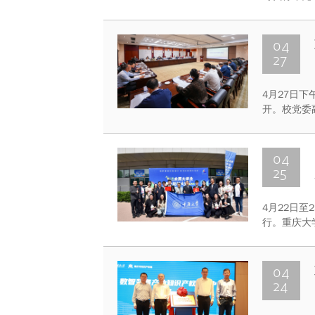
度新时代青
04
27
4月27日下
开。校党委
任肖铁岩主
学院关工委
04
25
4月22日
行。重庆大
赛组别，创
校党委书记
04
24