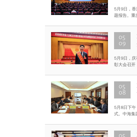
5月9日，
题报告。重
司董事长颜
以及中国海
余人参加活
05
09
5月9日，
彰大会召开
第七届劳动
授、重庆大
者”称号。
05
08
5月8日下
式。中海集
玉、刘贵文
主持。
05