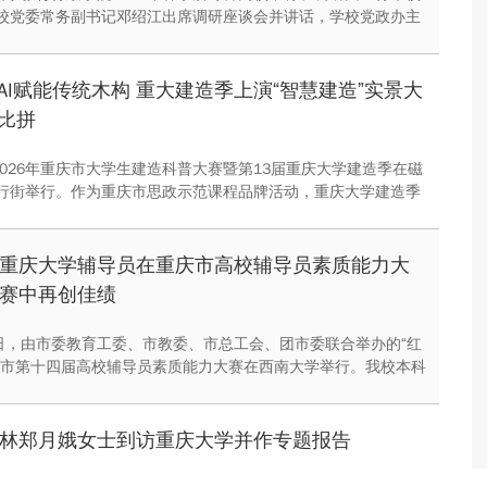
校党委常务副书记邓绍江出席调研座谈会并讲话，学校党政办主
座谈会。
AI赋能传统木构 重大建造季上演“智慧建造”实景大
比拼
2026年重庆市大学生建造科普大赛暨第13届重庆大学建造季在磁
行街举行。作为重庆市思政示范课程品牌活动，重庆大学建造季
年创办以来，历经多年发展，已成为西南地区高校建筑类专业极具影
实践赛事。
重庆大学辅导员在重庆市高校辅导员素质能力大
赛中再创佳绩
9日，由市委教育工委、市教委、市总工会、团市委联合举办的“红
庆市第十四届高校辅导员素质能力大赛在西南大学举行。我校本科
赵宸荣获大赛一等奖、管理科学与房地产学院辅导员李志杨荣获
。校党委副书记冯业栋出席大赛颁奖典礼。
林郑月娥女士到访重庆大学并作专题报告