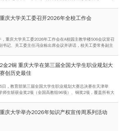
年先锋奖。
重庆大学关工委召开2026年全校工作会
午，重庆大学关工委2026年工作会在A校园主教学楼506会议室召
副书记、关工委主任冯业栋出席会议并讲话，校关工委常务副主
持会议。校关工委委员、红岩报告团成员、委员单位负责人、各
负责人参加会议。
2金2铜 重庆大学在第三届全国大学生职业规划大
赛创历史最佳
至25日，教育部第三届全国大学生职业规划大赛总决赛在天津举
学师生斩获金奖2项（全国高教组96项）、铜奖2项，覆盖所有大
我校历史最好成绩。大赛总决赛颁奖展示活动在南开大学举行，
王树新出席相关活动。
重庆大学举办2026年知识产权宣传周系列活动