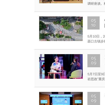
调研座谈。
任陈林主持
05
10
5月10日，
器口古镇步
自2013
响力的特色
05
09
5月7日至
岩思政”重
生院辅导员
大赛三等奖
05
09