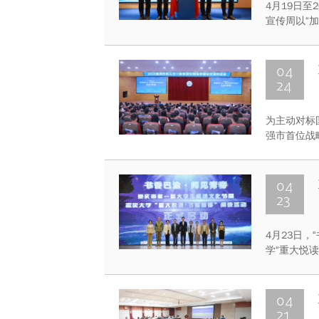
4月19日至
宣传周以“
形式丰富、
内营造了尊
04
24
为主动对标
强市首位战
庆市教育科技
04
23
4月23日
学“重大悦
04
21