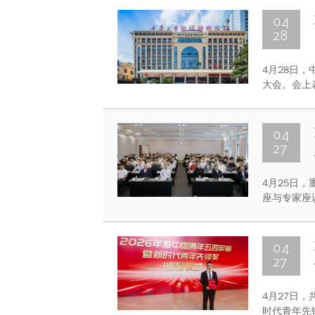
校党委书记
言。
04
28
4月28日
大会。会上
国五一劳动
获全国五一
04
27
4月25日
座与专家座
所所长孙麒
与体育学科
业栋到会致
04
27
4月27日
时代青年先