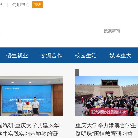
图
|
使用帮助
RSS
招生就业
交流合作
校园生活
媒体重大
国汽研-重庆大学共建来华
重庆大学举办港澳台学生
学生实践实习基地签约暨
路明珠”国情教育研习营