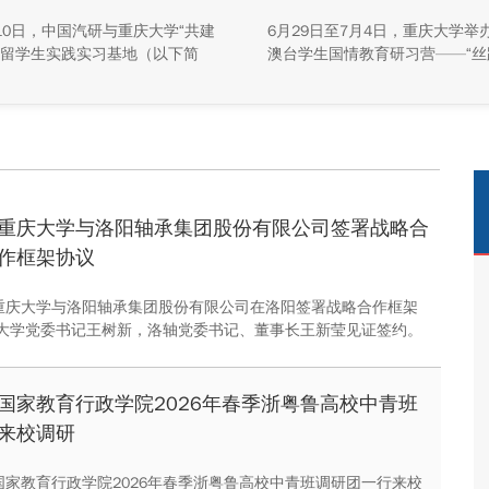
牌活动举行
10日，中国汽研与重庆大学“共建
6月29日至7月4日，重庆大学举
留学生实践实习基地（以下简
澳台学生国情教育研习营——“丝
基地”）签约暨揭牌活动在中国汽
珠”主题实践活动，全校47名港
能源总部基地顺利举行。中汽院
生参与本次研学。本次活动组织
源科技有限公司副总经理傅菊、
们沿河西走廊赴兰州、张掖、嘉
大学国际合作与交流处处长兼留
关、敦煌多地实地走访，深入了
事务管理中心主任阳春出席活
家在丝路文明传承、世界文化遗
双方相关职能负责人、教师代表
护、西北地质生态治理等方面的
华留学生代表共同参与。
成就与发展路径。
重庆大学与洛阳轴承集团股份有限公司签署战略合
作框架协议
，重庆大学与洛阳轴承集团股份有限公司在洛阳签署战略合作框架
大学党委书记王树新，洛轴党委书记、董事长王新莹见证签约。
校长李剑、洛轴总经理于海波作为双方代表签约。座谈会上，双
深化校企合作、推进联合研究院建设进行深入交流。
国家教育行政学院2026年春季浙粤鲁高校中青班
来校调研
，国家教育行政学院2026年春季浙粤鲁高校中青班调研团一行来校