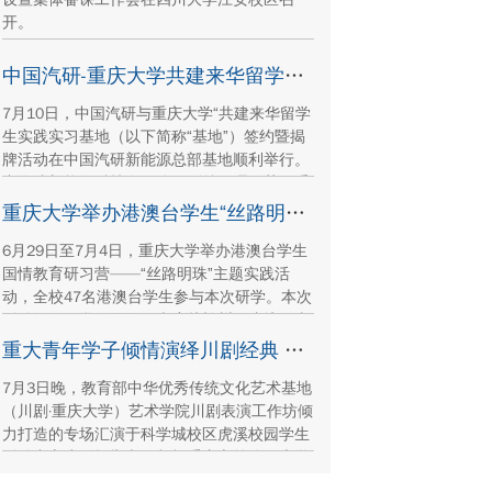
开。
中国汽研-重庆大学共建来华留学生实践实习基地签约暨揭牌活动举行
7月10日，中国汽研与重庆大学“共建来华留学
生实践实习基地（以下简称“基地”）签约暨揭
牌活动在中国汽研新能源总部基地顺利举行。
中汽院新能源科技有限公司副总经理傅菊、重
庆大学国际合作与交流处处长兼留学生事务管
重庆大学举办港澳台学生“丝路明珠”国情教育研习营
理中心主任阳春出席活动，双方相关职能负责
6月29日至7月4日，重庆大学举办港澳台学生
人、教师代表及来华留学生代表共同参与。
国情教育研习营——“丝路明珠”主题实践活
动，全校47名港澳台学生参与本次研学。本次
活动组织同学们沿河西走廊赴兰州、张掖、嘉
峪关、敦煌多地实地走访，深入了解国家在丝
重大青年学子倾情演绎川剧经典 让传统文化在校园“活”起来
路文明传承、世界文化遗产保护、西北地质生
7月3日晚，教育部中华优秀传统文化艺术基地
态治理等方面的建设成就与发展路径。
（川剧·重庆大学）艺术学院川剧表演工作坊倾
力打造的专场汇演于科学城校区虎溪校园学生
活动中心小剧场举办，紧扣重庆市第八届大学
艺术展演“向美而行，逐梦未来”活动主题，推