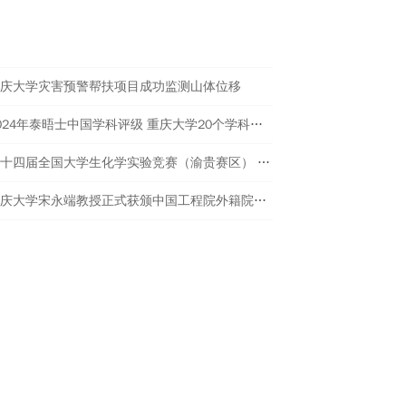
进校园美育与传统文化传承工作。
热点新闻
庆大学灾害预警帮扶项目成功监测山体位移
2024年泰晤士中国学科评级 重庆大学20个学科评为A类
第十四届全国大学生化学实验竞赛（渝贵赛区） 在重庆大学举行
重庆大学宋永端教授正式获颁中国工程院外籍院士证书