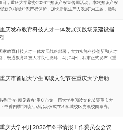
26日，重庆大学举办2026年知识产权宣传周活动。本次知识产权
加强新兴领域知识产权保护，加快新质生产力发展”为主题，活动
覆盖面广，吸引了校内外师生及行业专家广泛参与，在全校范围
重知识、崇尚创新、诚信守法的浓厚文化氛围。
重庆发布教育科技人才一体发展实践场景建设指
引
国家教育科技人才一体发展战略部署，大力实施科技创新和人才
略，畅通教育科技人才良性循环，4月24日，我市正式发布《重
人才一体发展实践场景“1344”建设指引》。
重庆市首届大学生阅读文化节在重庆大学启动
，“书香巴渝･阅见青春”重庆市第一届大学生阅读文化节暨重庆大
读・书香四季”阅读活动启动仪式在科学城校区虎溪校园举办。
重庆大学召开2026年图书情报工作委员会会议