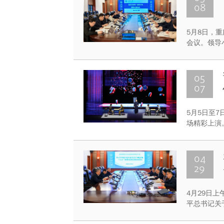
08
5月8日，
会议。领导
05
07
5月5日至
场精彩上演
参与演出，
解冬，上海
观演。
04
29
4月29日
平总书记关
党的二十届