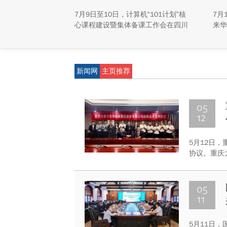
揭
7月9日至10日，计算机“101计划”核
7月
心课程建设暨集体备课工作会在四川
来华
大学江安校区召开。
称“
研新
新能
重庆
新闻网
主页推荐
学生
动，
及来
05
12
5月12日
协议。重庆
重庆大学副
方就进一步
05
11
5月11日