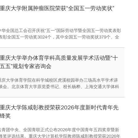
王树新主持会议并讲话，全体在家校领导参加学习会并作交流发
重庆大学附属肿瘤医院荣获“全国五一劳动奖状”
，中华全国总工会召开庆祝“五一”国际劳动节暨全国五一劳动奖表彰
表彰全国五一劳动奖3024个，其中全国五一劳动奖状379个、全
奖章1462名、全国工人先锋号1183个。重庆大学附属肿瘤医院
劳动奖状。
重庆大学举办体育学科高质量发展学术活动暨“十
五五”规划专家咨询会
，重庆大学体育学院在科学城校区虎溪校园举办三场高水平学术讲
谈会。北京体育大学原党委书记、校长杨桦、上海交通大学体科
麟、成都体育学院原党委书记刘青应邀出席，共话体育强国建设
高质量发展。重庆市体育局局长袁光灿、重庆大学党委副书记冯
辞。
重庆大学陈咸彰教授荣获2026年度新时代青年先
锋奖
，共青团中央、全国青联正式公布2026年度中国青年五四奖章暨新
锋奖评选结果。重庆大学计算机学院教师陈咸彰教授荣获2026年