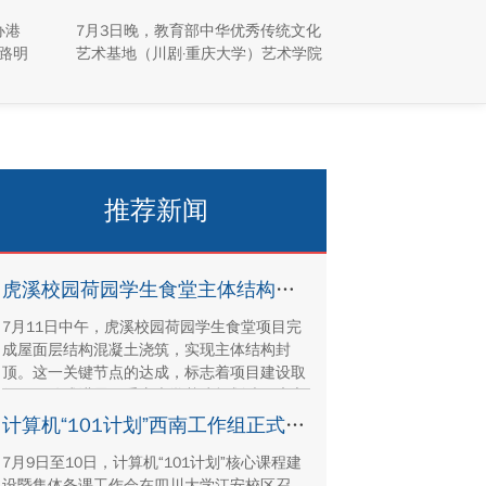
园“活”起来
办港
7月3日晚，教育部中华优秀传统文化
路明
艺术基地（川剧·重庆大学）艺术学院
澳台学
川剧表演工作坊倾力打造的专场汇演
同学
于科学城校区虎溪校园学生活动中心
峪
小剧场举办，紧扣重庆市第八届大学
解国
艺术展演“向美而行，逐梦未来”活动
产保
主题，推进校园美育与传统文化传承
建设
工作。
推荐新闻
虎溪校园荷园学生食堂主体结构封顶
7月11日中午，虎溪校园荷园学生食堂项目完
成屋面层结构混凝土浇筑，实现主体结构封
顶。这一关键节点的达成，标志着项目建设取
得里程碑式进展。重庆大学基建规划处、康立
时代建设集团有限公司、湖南顺天建设集团有
计算机“101计划”西南工作组正式成立
限公司、重庆方郡建设工程咨询有限公司等参
7月9日至10日，计算机“101计划”核心课程建
建单位代表现场参与封顶仪式。
设暨集体备课工作会在四川大学江安校区召