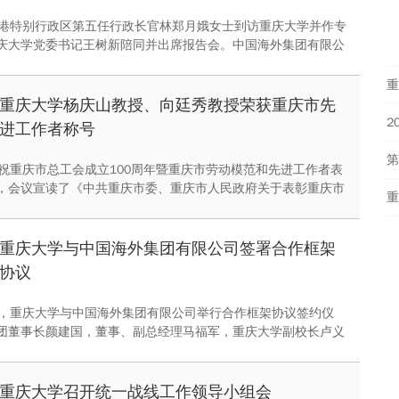
香港特别行政区第五任行政长官林郑月娥女士到访重庆大学并作专
庆大学党委书记王树新陪同并出席报告会。中国海外集团有限公
建国，重庆大学党委副书记、纪委书记陶举虎，副校长刘贵文，
外集团有限公司、学校相关部门负责人、各学院师生代表等500
重
动。
重庆大学杨庆山教授、向廷秀教授荣获重庆市先
进工作者称号
庆祝重庆市总工会成立100周年暨重庆市劳动模范和先进工作者表
，会议宣读了《中共重庆市委、重庆市人民政府关于表彰重庆市
模范和先进工作者的决定》。重庆大学土木工程学院杨庆山教
学附属肿瘤医院肿瘤学实验室向廷秀教授荣获“重庆市先进工作
重庆大学与中国海外集团有限公司签署合作框架
协议
午，重庆大学与中国海外集团有限公司举行合作框架协议签约仪
团董事长颜建国，董事、副总经理马福军，重庆大学副校长卢义
等出席仪式。仪式由校长助理、国家卓越工程师学院院长李英民
重庆大学召开统一战线工作领导小组会