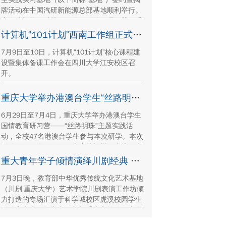
牌活动在中国汽研新能源总部基地顺利举行。
中汽院新能源科技有限公司副总经理傅菊、重
庆大学国际合作与交流处处长兼留学生事务管
计算机“101计划”西南工作组正式成立
理中心主任阳春出席活动，双方相关职能负责
7月9日至10日，计算机“101计划”核心课程建
人、教师代表及来华留学生代表共同参与。
设暨集体备课工作会在四川大学江安校区召
开。
重庆大学举办港澳台学生“丝路明珠”国情教育研习营
6月29日至7月4日，重庆大学举办港澳台学生
国情教育研习营——“丝路明珠”主题实践活
动，全校47名港澳台学生参与本次研学。本次
活动组织同学们沿河西走廊赴兰州、张掖、嘉
峪关、敦煌多地实地走访，深入了解国家在丝
重大青年学子倾情演绎川剧经典 让传统文化在校园“活”起来
路文明传承、世界文化遗产保护、西北地质生
7月3日晚，教育部中华优秀传统文化艺术基地
态治理等方面的建设成就与发展路径。
（川剧·重庆大学）艺术学院川剧表演工作坊倾
力打造的专场汇演于科学城校区虎溪校园学生
活动中心小剧场举办，紧扣重庆市第八届大学
艺术展演“向美而行，逐梦未来”活动主题，推