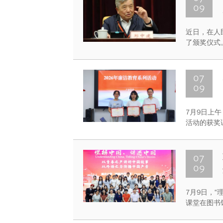
09
近日，在人
了颁奖仪式
颁奖。石油
届光华工程
07
09
7月9日上
活动的获奖
极组织参与
氛围。
07
09
7月9日，
课堂在图书馆
国，讲述中