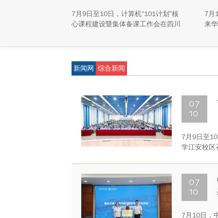
揭
7月9日至10日，计算机“101计划”核
7月
心课程建设暨集体备课工作会在四川
来华
大学江安校区召开。
称“
研新
新能
重庆
新闻网
综合新闻
学生
动，
及来
07
10
7月9日至1
学江安校区
07
10
7月10日