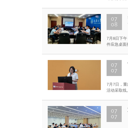
07
08
7月8日下
件应急桌面
07
07
7月7日，
活动采取线
会，线上直
洪竞科及教
07
07