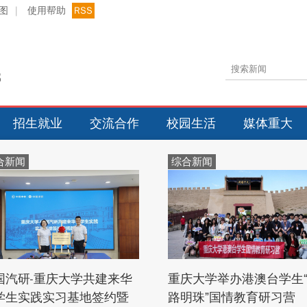
图
|
使用帮助
RSS
招生就业
交流合作
校园生活
媒体重大
合新闻
综合新闻
国汽研-重庆大学共建来华
重庆大学举办港澳台学生
学生实践实习基地签约暨
路明珠”国情教育研习营