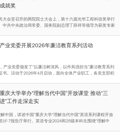
成就奖
民大会堂召开的两院院士大会上，第十六届光华工程科技奖举行
。中共中央政治局常委、国务院副总理丁薛祥等领导为获奖专家
地质与勘探专家、重庆大学1953届地质系校友邱中建院士荣获本
科技成就奖。
产业党委开展2026年廉洁教育系列活动
午，产业党委颁发了“以廉洁树清风，以作风强担当”廉洁教育系列
证书。活动于2026年4月启动，面向全体产业职工，各党支部积
，共收集了征文、书画、短视频等各类作品，营造崇廉尚洁浓厚
重庆大学举办“理解当代中国”开放课堂 推动“三
进”工作走深走实
“理解中国，讲述中国”重庆大学“理解当代中国”英语系列课程开放
1F-7报告厅举行。英语专业2024和25级本科生围绕“理解中
国”主题，通过现场设展、英文讲解、互动交流、视频展播、主题