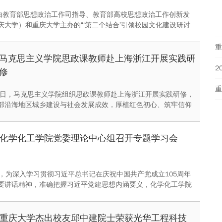
，由教育部思想政治工作司指导、教育部高校思想政治工作创新发
庆大学）和重庆大学主办的“‘第二个结合’引领校园文化建设研讨
大学举行。
重
马克思主义学院思政课教师赴上海浙江开展实践研
修
10日，马克思主义学院组织思政课教师赴上海浙江开展实践研修，
部沿海地区城乡建设与社会发展成效，厚植红色初心、筑牢信仰
化学化工学院党委理论中心组召开专题学习会
午，为深入学习贯彻习近平总书记在庆祝中国共产党成立105周年
要讲话精神，准确把握习近平党建思想内涵要义，化学化工学院
在LC202会议室召开专题学习研讨会。院长韩永生主持会议，班
全、范兴、李军、学院党委委员、纪委委员、教职工党支部书记
。
重庆大学杰出校友邱中建院士荣获光华工程科技