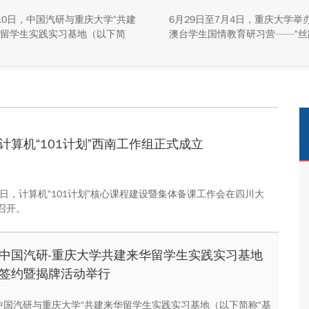
牌活动举行
10日，中国汽研与重庆大学“共建
6月29日至7月4日，重庆大学举
留学生实践实习基地（以下简
澳台学生国情教育研习营——“丝
基地”）签约暨揭牌活动在中国汽
珠”主题实践活动，全校47名港
能源总部基地顺利举行。中汽院
生参与本次研学。本次活动组织
源科技有限公司副总经理傅菊、
们沿河西走廊赴兰州、张掖、嘉
大学国际合作与交流处处长兼留
关、敦煌多地实地走访，深入了
事务管理中心主任阳春出席活
家在丝路文明传承、世界文化遗
双方相关职能负责人、教师代表
护、西北地质生态治理等方面的
华留学生代表共同参与。
成就与发展路径。
计算机“101计划”西南工作组正式成立
0日，计算机“101计划”核心课程建设暨集体备课工作会在四川大
召开。
中国汽研-重庆大学共建来华留学生实践实习基地
签约暨揭牌活动举行
，中国汽研与重庆大学“共建来华留学生实践实习基地（以下简称“基