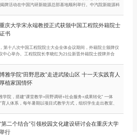
暨揭牌活动在中国汽研新能源总部基地顺利举行。中汽院新能源科
副总经理傅菊、重庆大学国际合作与交流处处长兼留学生事务管
阳春出席活动，双方相关职能负责人、教师代表及来华留学生代
。
重庆大学宋永端教授正式获颁中国工程院外籍院士
证书
午，第十八次中国工程院院士大会全体会议期间，外籍院士颁牌仪
议中心举办。工程院院长李晓红为21位新晋外籍院士授牌并合
学人工智能研究院院长、2025年新当选外籍院士宋永端教授出席
式。
博雅学院“田野思政”走进武陵山区 十一天实践育人
厚植家国情怀
雅学院，搭建“课堂教学+田野调研+社会服务+成果转化” 一体
政”育人体系，每年暑期以项目式教学方式，组织学生走出教室、
场，践行“服务式学习”，在实地实践中完成学思践悟的完整成长
“第二个结合”引领校园文化建设研讨会在重庆大学
举行