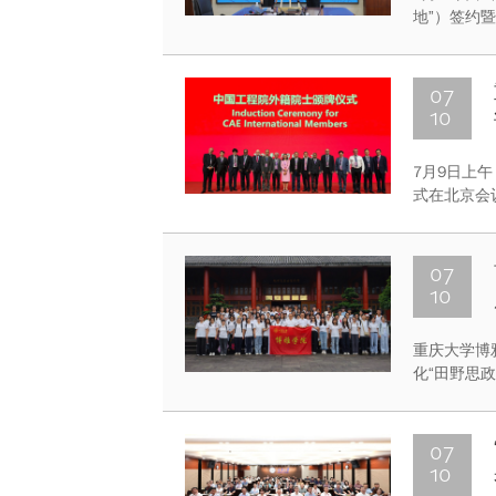
地”）签约
技有限公司
理中心主任
表共同参与
07
10
7月9日上
式在北京会
影，重庆大
本次颁证仪
07
10
重庆大学博
化“田野思
走进时代现
闭环。
07
10