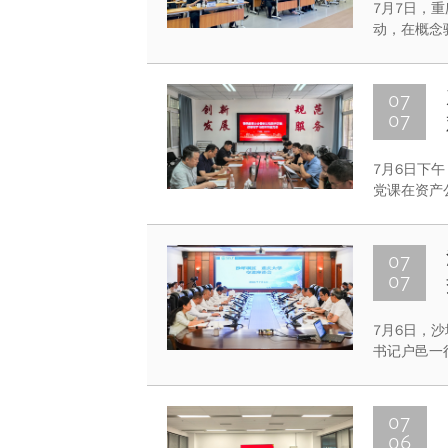
7月7日，
动，在概念
07
07
7月6日下
党课在资产
会议。
07
07
7月6日，
书记户邑一
出席座谈会
劲松和学校
07
06