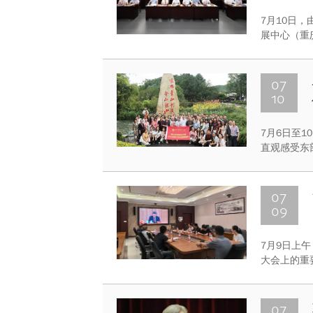
7月10日
展中心（重
会”在重庆
07
10
7月6日至
直观感受东
根基。
07
09
7月9日上
大会上的重
党委中心组
子成员李泽
等参加会议
07