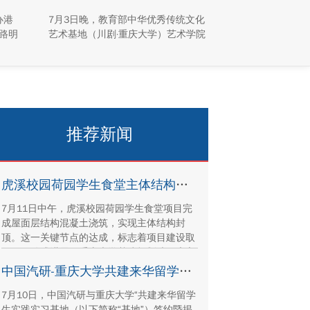
园“活”起来
办港
7月3日晚，教育部中华优秀传统文化
路明
艺术基地（川剧·重庆大学）艺术学院
澳台学
川剧表演工作坊倾力打造的专场汇演
同学
于科学城校区虎溪校园学生活动中心
峪
小剧场举办，紧扣重庆市第八届大学
解国
艺术展演“向美而行，逐梦未来”活动
产保
主题，推进校园美育与传统文化传承
建设
工作。
推荐新闻
虎溪校园荷园学生食堂主体结构封顶
7月11日中午，虎溪校园荷园学生食堂项目完
成屋面层结构混凝土浇筑，实现主体结构封
顶。这一关键节点的达成，标志着项目建设取
得里程碑式进展。重庆大学基建规划处、康立
时代建设集团有限公司、湖南顺天建设集团有
中国汽研-重庆大学共建来华留学生实践实习基地签约暨揭牌活动举行
限公司、重庆方郡建设工程咨询有限公司等参
7月10日，中国汽研与重庆大学“共建来华留学
建单位代表现场参与封顶仪式。
生实践实习基地（以下简称“基地”）签约暨揭