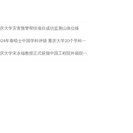
进校园美育与传统文化传承工作。
热点新闻
庆大学灾害预警帮扶项目成功监测山体位移
2024年泰晤士中国学科评级 重庆大学20个学科评为A类
重庆大学宋永端教授正式获颁中国工程院外籍院士证书