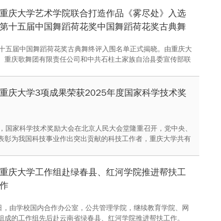
汇报等形式，呈现学生理解、阐释与传播当代中国议题的综合素
重庆大学艺术学院联合打造作品《雾尽处》入选
第十五届中国舞蹈荷花奖中国舞蹈荷花奖古典舞
终评
第十五届中国舞蹈荷花奖古典舞终评入围名单正式揭晓。由重庆大
、重庆歌舞团有限责任公司和中共石柱土家族自治县委宣传部联
典舞作品《雾尽处》入围全国终评，彰显了学院舞蹈专业创作实
人成效。
重庆大学3项成果荣获2025年度国家科学技术奖
午，国家科学技术奖励大会在北京人民大会堂隆重召开，党中央、
表彰为我国科技事业作出突出贡献的科技工作者，重庆大学共有
获国家科学技术奖。
重庆大学工作组赴绿春县、红河学院推进帮扶工
作
8日，由学校国内合作办公室，公共管理学院，继续教育学院、网
组成的工作组先后赴云南省绿春县、红河学院推进帮扶工作。