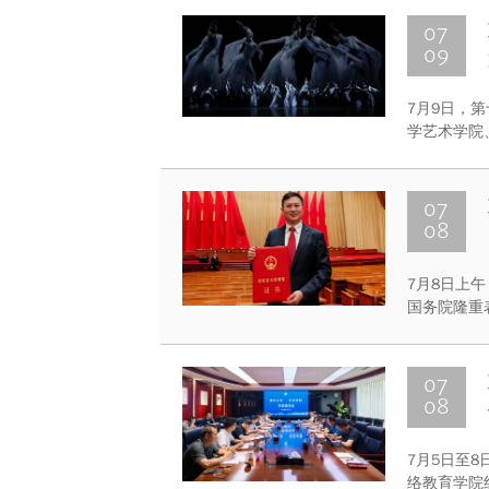
陈述和实践
养。
07
09
7月9日，
学艺术学院
合打造的古
力与协同育
07
08
7月8日上
国务院隆重
3项成果荣
07
08
7月5日至
络教育学院