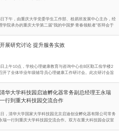
6月8日下午，由重庆大学党委学生工作部、校易班发展中心主办，经
理学院承办的重庆大学第二届“我的中国梦·青春领航者”答辩会于
01成功举办。
开展研究讨论 提升服务实效
月8日上午10点，学校心理健康教育与咨询中心在B区勤工俭学楼2
召开了全体毕业年级辅导员心理健康工作研讨会。此次研讨会旨
加强对毕业生的心理健康关注和正确引导，帮助学生平稳顺利度
清华大学科技园启迪孵化器常务副总经理王永瑞
一行到重大科技园交流合作
6月1日，清华大学国家大学科技园北京启迪创业孵化器有限公司常务
永瑞一行到重庆大学科技园交流合作。双方在重大科技园会议室
。