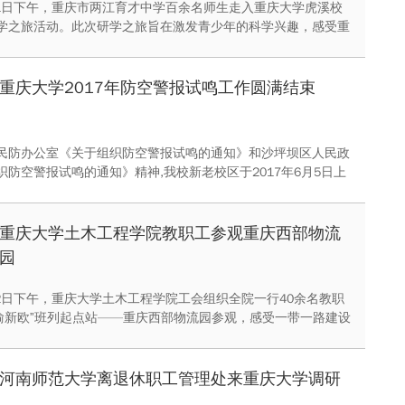
6月1日下午，重庆市两江育才中学百余名师生走入重庆大学虎溪校
学之旅活动。此次研学之旅旨在激发青少年的科学兴趣，感受重
技氛围。
重庆大学2017年防空警报试鸣工作圆满结束
民防办公室《关于组织防空警报试鸣的通知》和沙坪坝区人民政
织防空警报试鸣的通知》精神,我校新老校区于2017年6月5日上
至10:42同时鸣响防空警报，警报声响彻整个校园。拉响防空警报
告诫我们：要牢记历史、不辱使命，要时刻关心国防，共同参与
重庆大学土木工程学院教职工参观重庆西部物流
园
6月2日下午，重庆大学土木工程学院工会组织全院一行40余名教职
•渝新欧”班列起点站——重庆西部物流园参观，感受一带一路建设
部物流园的产业布局充分对接了国家“一带一路”战略，通过参
土木学院教职工深刻体会到沉寂了近千百年的古丝绸之路在脚下
上得到唤醒、延伸
河南师范大学离退休职工管理处来重庆大学调研