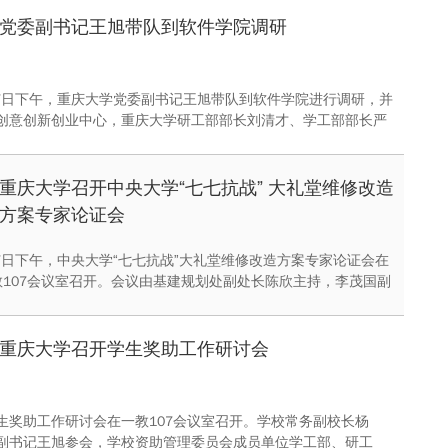
党委副书记王旭带队到软件学院调研
6月7日下午，重庆大学党委副书记王旭带队到软件学院进行调研，并
创意创新创业中心，重庆大学研工部部长刘清才、学工部部长严
指导中心主任陈东、校团委副书记刘庆庆陪同调研。软件学院院
党委副书记韦迎春，副院长黄勇、符云清、文俊浩，以及院办、
参加会议。
重庆大学召开中央大学“七七抗战” 大礼堂维修改造
方案专家论证会
月7日下午，中央大学“七七抗战”大礼堂维修改造方案专家论证会在
教107会议室召开。会议由基建规划处副处长陈欣主持，李茂国副
会议。会议邀请了重庆中国三峡博物馆馆长、重庆历史文化名城
副主任程武彦，重庆文化委副主任、重庆市文物局局长幸军等5
专家评审组。
重庆大学召开学生奖助工作研讨会
生奖助工作研讨会在一教107会议室召开。学校常务副校长杨
副书记王旭参会，学校资助管理委员会成员单位学工部、研工