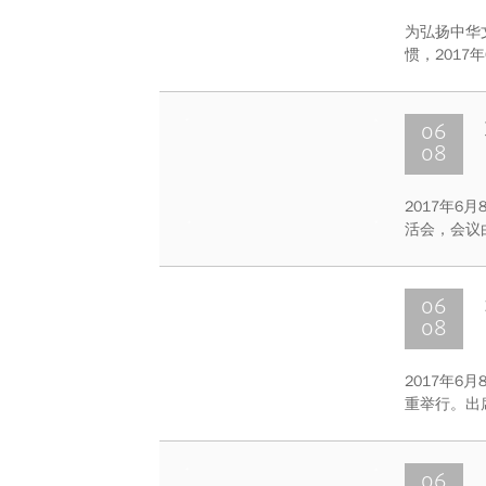
为弘扬中华
惯，2017
溪校区D1
划月特色系
06
08
2017年
活会，会议
本次组织生
入党誓词仪
（讨论稿）
06
08
2017年
重举行。出
本科生团学
办公室副主
06