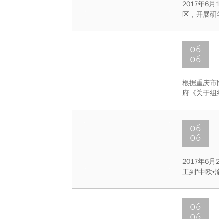
2017年
区，开展研
庆大学的科
06
06
根据重庆市
府《关于组
午10：30
是在警醒和
人防建设。
06
06
2017年
工到“中欧
新进展。西
观、学习，
的这片土地
06
06