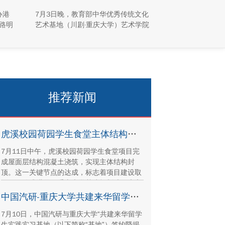
园“活”起来
办港
7月3日晚，教育部中华优秀传统文化
路明
艺术基地（川剧·重庆大学）艺术学院
澳台学
川剧表演工作坊倾力打造的专场汇演
同学
于科学城校区虎溪校园学生活动中心
峪
小剧场举办，紧扣重庆市第八届大学
解国
艺术展演“向美而行，逐梦未来”活动
产保
主题，推进校园美育与传统文化传承
建设
工作。
推荐新闻
虎溪校园荷园学生食堂主体结构封顶
7月11日中午，虎溪校园荷园学生食堂项目完
成屋面层结构混凝土浇筑，实现主体结构封
顶。这一关键节点的达成，标志着项目建设取
得里程碑式进展。重庆大学基建规划处、康立
时代建设集团有限公司、湖南顺天建设集团有
中国汽研-重庆大学共建来华留学生实践实习基地签约暨揭牌活动举行
限公司、重庆方郡建设工程咨询有限公司等参
7月10日，中国汽研与重庆大学“共建来华留学
建单位代表现场参与封顶仪式。
生实践实习基地（以下简称“基地”）签约暨揭