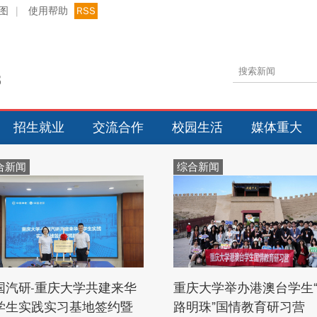
图
|
使用帮助
RSS
招生就业
交流合作
校园生活
媒体重大
合新闻
综合新闻
国汽研-重庆大学共建来华
重庆大学举办港澳台学生
学生实践实习基地签约暨
路明珠”国情教育研习营