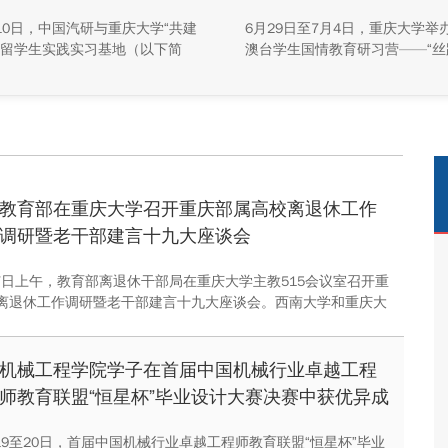
牌活动举行
10日，中国汽研与重庆大学“共建
6月29日至7月4日，重庆大学举
留学生实践实习基地（以下简
澳台学生国情教育研习营——“丝
基地”）签约暨揭牌活动在中国汽
珠”主题实践活动，全校47名港
能源总部基地顺利举行。中汽院
生参与本次研学。本次活动组织
源科技有限公司副总经理傅菊、
们沿河西走廊赴兰州、张掖、嘉
大学国际合作与交流处处长兼留
关、敦煌多地实地走访，深入了
事务管理中心主任阳春出席活
家在丝路文明传承、世界文化遗
双方相关职能负责人、教师代表
护、西北地质生态治理等方面的
华留学生代表共同参与。
成就与发展路径。
教育部在重庆大学召开重庆部属高校离退休工作
调研暨老干部建言十九大座谈会
月7日上午，教育部离退休干部局在重庆大学主教515会议室召开重
离退休工作调研暨老干部建言十九大座谈会。西南大学和重庆大
代表参加座谈会。重庆大学党委副书记、纪委书记陶举虎主持会
机械工程学院学子在首届中国机械行业卓越工程
师教育联盟“恒星杯”毕业设计大赛决赛中获优异成
绩
月19至20日，首届中国机械行业卓越工程师教育联盟“恒星杯”毕业