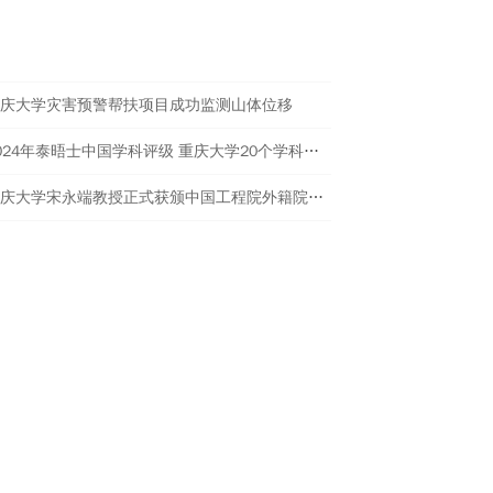
进校园美育与传统文化传承工作。
热点新闻
庆大学灾害预警帮扶项目成功监测山体位移
2024年泰晤士中国学科评级 重庆大学20个学科评为A类
重庆大学宋永端教授正式获颁中国工程院外籍院士证书