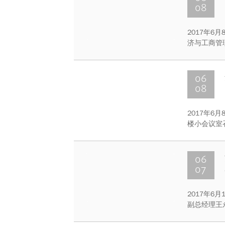
08
2017年
济与工商管
理科楼LA1
06
08
2017年6
楼小会议室
在通过研讨
过毕业季。
06
07
2017年
副总经理王
进行了座谈