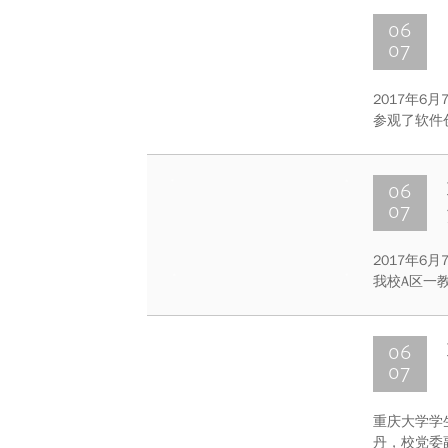
06
07
2017年
参观了软件
太华、就业
长熊庆宇、
学办的老师
06
07
2017年6
我校A区一
校长出席了
专业委员会
位同志组成
06
07
重庆大学学
丹，校党委