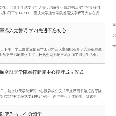
文化，引导学生感受汉字之美，培养学生规范书写汉字的良好习
年6月8日下午14：00，重庆大学建管学院首届汉字听写大会在虎
133正式举办。本次活动由建管学院阳光活动中心主办，是阳光计
列活动之一。
重
重温入党誓词 学习先进不忘初心
6月8日下午，学工部党支部在学工部大会议室组织召开了支部组织生
由党支部书记李永主持，校党委副书记王旭参加了组织生活会。
活内容为学习廖俊波同志的先进事迹和专题节目《榜样》、重温
式、结合实际工作对《重庆大学学生心理危机情况应急处置流程
》进行交流讨论。
航空航天学院举行新闻中心授牌成立仪式
6月8日，航空航天学院新闻中心授牌成立仪式于虎溪图书馆报告厅隆
席仪式的有学院党委副书记程乐、新闻中心全体师生、研究生、
组织主要学生干部、以及2015、2016级全体同学。会议由学院
任刘畅老师主持。
以梦为马，不负韶华