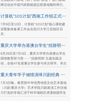
牌活动在中国汽研新能源总部基地顺利举行。
中汽院新能源科技有限公司副总经理傅菊、重
庆大学国际合作与交流处处长兼留学生事务管
计算机“101计划”西南工作组正式成立
理中心主任阳春出席活动，双方相关职能负责
7月9日至10日，计算机“101计划”核心课程建
人、教师代表及来华留学生代表共同参与。
设暨集体备课工作会在四川大学江安校区召
开。
重庆大学举办港澳台学生“丝路明珠”国情教育研习营
6月29日至7月4日，重庆大学举办港澳台学生
国情教育研习营——“丝路明珠”主题实践活
动，全校47名港澳台学生参与本次研学。本次
活动组织同学们沿河西走廊赴兰州、张掖、嘉
峪关、敦煌多地实地走访，深入了解国家在丝
重大青年学子倾情演绎川剧经典 让传统文化在校园“活”起来
路文明传承、世界文化遗产保护、西北地质生
7月3日晚，教育部中华优秀传统文化艺术基地
态治理等方面的建设成就与发展路径。
（川剧·重庆大学）艺术学院川剧表演工作坊倾
力打造的专场汇演于科学城校区虎溪校园学生
活动中心小剧场举办，紧扣重庆市第八届大学
艺术展演“向美而行，逐梦未来”活动主题，推