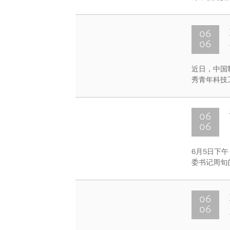
部、计财处
研讨会。
06
06
近日，中国
秀青年科技
06
06
6月5日下
委书记周旬
06
06