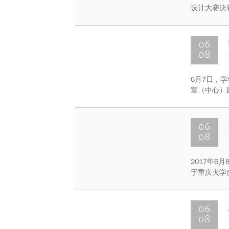
设计大赛决
(实验班)
06
08
6月7日，
室（中心）
杨丹、副校
验室提出的
06
08
2017年6
于重庆大学
学院的三十
的大学生及
06
08