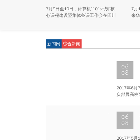
揭
7月9日至10日，计算机“101计划”核
7月
心课程建设暨集体备课工作会在四川
来华
大学江安校区召开。
称“
研新
新能
重庆
新闻网
综合新闻
学生
动，
及来
06
08
2017年6
庆部属高校
学的老同志
议。
06
08
2017年5