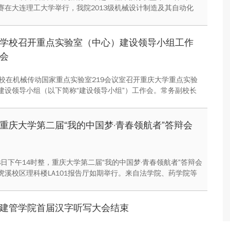
赛在大连理工大学举行，我院2013级机械设计制造及其自动化
的周仁弘毅、韩晨阳两位同学分别获得铜奖、优秀奖的优异成绩。
学校召开重点实验室（中心）建设领导小组工作
会
学校在机械传动国家重点实验室219会议室召开重庆大学重点实验
建设领导小组（以下简称“建设领导小组”）工作会。常务副校长
长刘汉龙、王时龙出席会议，建设领导小组现场研究了各重点实
急需解决的问题，并提出了相应的解决方案。
重庆大学第二届“我的中国梦·青春领航者”答辩会
月8日下午14时整，重庆大学第二届“我的中国梦·青春领航者”答辩会
虎溪校区理科楼LA101报告厅如期举行。来自法学院、药学院等
余名的选手参加了本次答辩。本次活动旨在发掘大学校园中优秀
大学生团体，体现时下大学校园青春正能量。
建管学院首届汉字听写大会结束