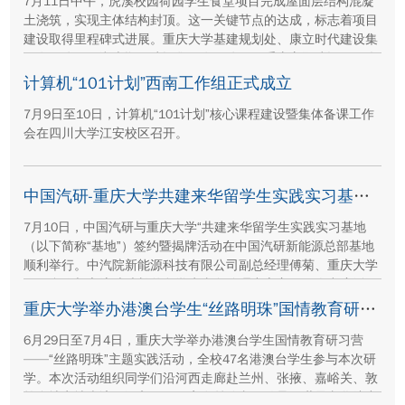
7月11日中午，虎溪校园荷园学生食堂项目完成屋面层结构混凝
土浇筑，实现主体结构封顶。这一关键节点的达成，标志着项目
建设取得里程碑式进展。重庆大学基建规划处、康立时代建设集
团有限公司、湖南顺天建设集团有限公司、重庆方郡建设工程咨
询有限公司等参建单位代表现场参与封顶仪式。
计算机“101计划”西南工作组正式成立
7月9日至10日，计算机“101计划”核心课程建设暨集体备课工作
会在四川大学江安校区召开。
中国汽研-重庆大学共建来华留学生实践实习基地签约暨揭牌活动举行
7月10日，中国汽研与重庆大学“共建来华留学生实践实习基地
（以下简称“基地”）签约暨揭牌活动在中国汽研新能源总部基地
顺利举行。中汽院新能源科技有限公司副总经理傅菊、重庆大学
国际合作与交流处处长兼留学生事务管理中心主任阳春出席活
动，双方相关职能负责人、教师代表及来华留学生代表共同参
重庆大学举办港澳台学生“丝路明珠”国情教育研习营
与。
6月29日至7月4日，重庆大学举办港澳台学生国情教育研习营
——“丝路明珠”主题实践活动，全校47名港澳台学生参与本次研
学。本次活动组织同学们沿河西走廊赴兰州、张掖、嘉峪关、敦
煌多地实地走访，深入了解国家在丝路文明传承、世界文化遗产