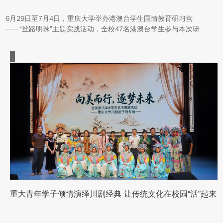
6月29日至7月4日，重庆大学举办港澳台学生国情教育研习营
——“丝路明珠”主题实践活动，全校47名港澳台学生参与本次研
学。本次活动组织同学们沿河西走廊赴兰州、张掖、嘉峪关、敦煌
多地实地走访，深入了解国家在丝路文明传承、世界文化遗产保
护、西北地质生态治理等方面的建设成就与发展路径。
重大青年学子倾情演绎川剧经典 让传统文化在校园“活”起来