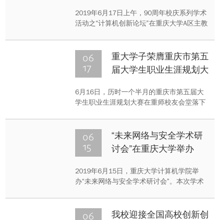
2019年6月17日上午，90周年校庆系列学术
活动之“计算机创新论坛”在重庆大学A区主教
506会议室隆重举行。海内外知名专家学者
Sang H. Son、Joseph K.Y. Ng以及Victor
C.S. Lee等参加论坛。
06
重大学子荣膺重庆市第五
17
届大学生职业生涯规划大
赛一等奖
6月16日，历时一个半月的重庆市第五届大
学生职业生涯规划大赛在重师校友会堂落下
帷幕。本次大赛以“明确个人目标，成就中国
梦想”为主题，全市9万余名学生报名参赛。
经过激烈角逐，我校法学院研究生陈洁斌荣
06
“未来网络与安全学术研
获大赛一等奖，新闻学院本科生张钰华荣获
15
讨会”在重庆大学举办
大赛二等奖；法学院范卫红、新闻学院周莹
莹获评大赛优秀指导老师。
2019年6月15日，重庆大学计算机学院举
办“未来网络与安全学术研讨会”。本次学术
研讨会是在川渝两地多个学术组织的联合指
导下，由重庆大学计算机学院承办的一次学
术盛会。
06
我校迎接全国高校创新创