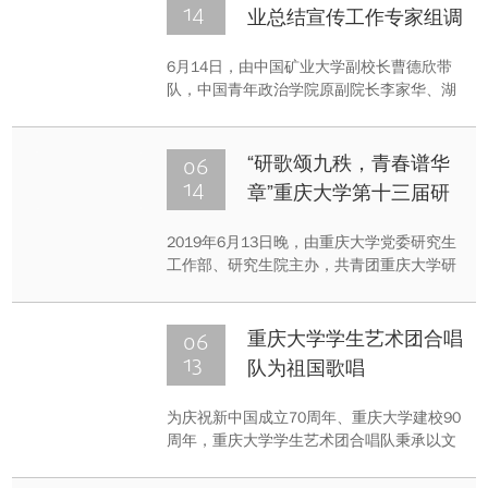
14
业总结宣传工作专家组调
研
6月14日，由中国矿业大学副校长曹德欣带
队，中国青年政治学院原副院长李家华、湖
南省大中专学校就业指导中心主任曹敏、全
国就业中心干部朱弘秘书一行4人组成的教
育部全国高校创新创业总结宣传工作专家第
06
“研歌颂九秩，青春谱华
2调研组（简称“专家组”）到我校调研创新创
14
章”重庆大学第十三届研
业工作。
究生歌手大赛决赛圆满落
2019年6月13日晚，由重庆大学党委研究生
幕
工作部、研究生院主办，共青团重庆大学研
究生委员会承办的重庆大学90周年校庆“文化
校庆”系列活动——“研歌颂九秩，青春谱华
章”重庆大学第十三届研究生歌手大赛决赛在
06
重庆大学学生艺术团合唱
B区科学会堂顺利举行。
13
队为祖国歌唱
为庆祝新中国成立70周年、重庆大学建校90
周年，重庆大学学生艺术团合唱队秉承以文
化人、以文育人的理念，举办参演多场系列
活动，用青春的热情表达对祖国的热爱、对