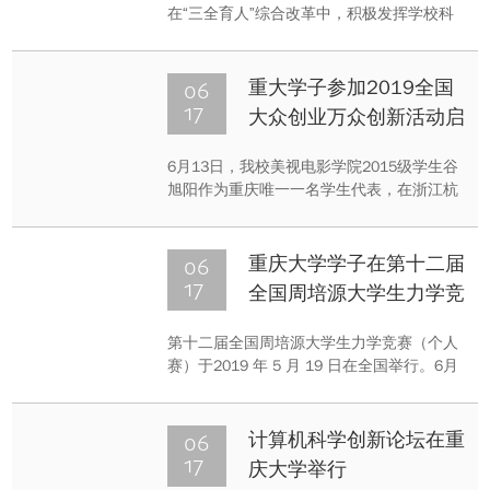
在“三全育人”综合改革中，积极发挥学校科
协优势与作用，加强科研育人，团结带动学
校科技工作者，提高育人意识、丰富育人载
体、发挥育人作用。
06
重大学子参加2019全国
17
大众创业万众创新活动启
动仪式
6月13日，我校美视电影学院2015级学生谷
旭阳作为重庆唯一一名学生代表，在浙江杭
州梦想小镇参加2019年全国大众创业万众创
新活动周启动仪式和展示活动，现场聆听中
共中央政治局常委、国务院总理李克强重要
06
重庆大学学子在第十二届
讲话，并被接见。
17
全国周培源大学生力学竞
赛（个人赛）中取得佳绩
第十二届全国周培源大学生力学竞赛（个人
赛）于2019 年 5 月 19 日在全国举行。6月
17日，《力学与实践》期刊公布获奖信息，
重庆大学最终有3人荣获全国一等奖（共计
81人），2人荣获全国二等奖（共计137
06
计算机科学创新论坛在重
人），51人荣获全国三等奖，取得了可喜成
17
庆大学举行
绩。