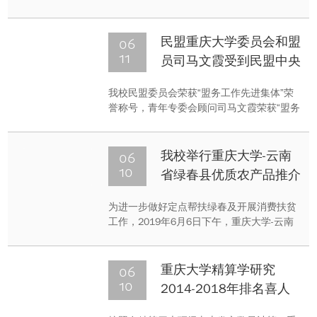
奋斗者 重大人】，将陆续推出一批教学、科
研、思政及管理一线教师的采访报道，展现
重大人艰苦奋斗，以实际行动报效祖国的精
06
民盟重庆大学委员会和盟
神风貌，塑造默默奉献、爱国奋斗的重大人
11
员司马文霞受到民盟中央
群像。本期推出的是来自附属肿瘤医院胸部
表彰
肿瘤中心主任江跃全。
我校民盟委员会荣获“盟务工作先进集体”荣
誉称号，青年专委会顾问司马文霞荣获“盟务
工作先进个人”称号。
06
我校举行重庆大学-云南
10
省绿春县优质农产品推介
会
为进一步做好定点帮扶绿春及开展消费扶贫
工作，2019年6月6日下午，重庆大学-云南
省绿春县优质农产品推介会于主教517会议
室召开，绿春县副县长李雪松（重庆大学挂
职）、绿春县企业家代表，我校国内合作办
06
重庆大学精算学研究
公室主任胡友强、定点扶贫工作办公室主任
10
2014-2018年排名喜人
任明及相关单位负责人参加会议。