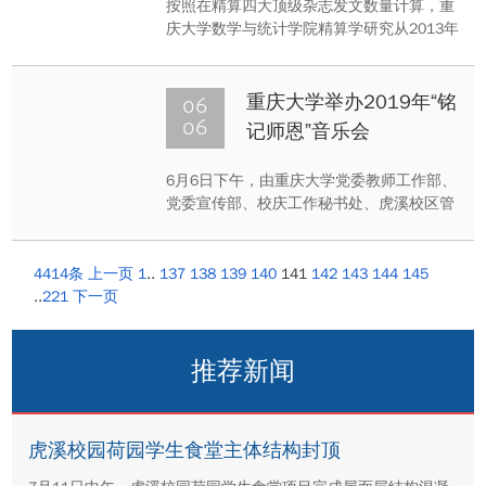
按照在精算四大顶级杂志发文数量计算，重
庆大学数学与统计学院精算学研究从2013年
开始进入全球前50名（非商学院院系），并
不断进步，稳步发展。
06
重庆大学举办2019年“铭
06
记师恩”音乐会
6月6日下午，由重庆大学党委教师工作部、
党委宣传部、校庆工作秘书处、虎溪校区管
委会联合主办的重庆大学2019“铭记师恩”音
乐会在虎溪校区小剧场举行。校党委常委、
党委宣传部、党委教师工作部部长胡学斌参
4414条
上一页
1
..
137
138
139
140
141
142
143
144
145
加音乐会。
..
221
下一页
推荐新闻
虎溪校园荷园学生食堂主体结构封顶