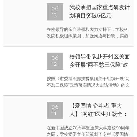
学校的祝福，用歌声丰富学校师生的文化生
06
我校承担国家重点研发计
活。
13
划项目突破5亿元
在校领导的亲自带领和大力支持下，学校科
发院积极组织策划，加强沟通与协调，实施
精心培育和精准服务，我校承担国家重点研
发计划任务的能力不断提升。据不完全统
计，我校已牵头承担国家重点研发计划项目
06
校领导带队赴开州区关面
14项，获中央财政资助经费3.39亿元，位居
12
乡开展“两不愁三保障”政
全国高校第21位。此外，我校最近还牵头承
策落实情况大走访活动
担非公开项目1项。
按照《市委组织部扶贫集团关于组织开展“两
不愁三保障”政策落实情况大走访活动》的文
件精神，6月10日-11日，我校廖瑞金副校长
带队一行10人赴开州开展了“两不愁三保
障”政策落实情况大走访活动，关面乡书记郑
06
【爱国情 奋斗者 重大
斌，乡长马林东等陪同调研。
11
人】“网红”医生江跃全：
百万人看他手术直播 自
在新中国成立70周年暨重庆大学建校90周年
创手术方式以他名字命名
之际，学校党委宣传部策划了专栏【爱国情