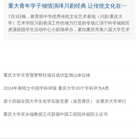
保护、西北地质生态治理等方面的建设成就与发展路径。
重大青年学子倾情演绎川剧经典 让传统文化在校园“活”起来
7月3日晚，教育部中华优秀传统文化艺术基地（川剧·重庆大
学）艺术学院川剧表演工作坊倾力打造的专场汇演于科学城校区
虎溪校园学生活动中心小剧场举办，紧扣重庆市第八届大学艺术
展演“向美而行，逐梦未来”活动主题，推进校园美育与传统文化
传承工作。
热点新闻
重庆大学灾害预警帮扶项目成功监测山体位移
2024年泰晤士中国学科评级 重庆大学20个学科评为A类
第十四届全国大学生化学实验竞赛（渝贵赛区） 在重庆大学举行
重庆大学宋永端教授正式获颁中国工程院外籍院士证书