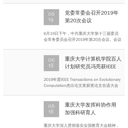
王时龙副校长代表学校对“双一流”中期自评
工作进行了部署，周旬书记、张宗益校长出
06
党委常委会召开2019年
席会议并就自评工作提出了相关要求。学
19
第20次会议
校“双一流”整体建设及学科建设各任务单位
负责人参加会议。
6月19日下午，中共重庆大学第十三届委员
会常务委员会召开2019年第20次会议。会议
由周旬同志主持。
06
重庆大学计算机学院百人
18
计划研究员冯亮获IEEE
Transactions on
2019年度IEEE Transactions on Evolutionary
Evolutionary
Computation杰出论文奖获奖论文在该大会
Computation 2019 杰出
上揭晓。重庆大学计算机学院百人计划研究
论文奖
员三位学者合作论文获奖。
06
重庆大学发挥科协作用
18
加强科研育人
重庆大学深入贯彻落实全国教育大会精神，