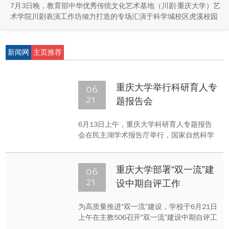
7月3日晚，教育部中华优秀传统文化艺术基地（川剧·重庆大学）艺
术学院川剧表演工作坊倾力打造的专场汇演于科学城校区虎溪校园
学生活动中心小剧场举办，紧扣重庆市第八届大学艺术展演“向美而
行，逐梦未来”活动主题，推进校园美育与传统文化传承工作。
新闻网
主页推荐
06
重庆大学举行科研育人专
21
题报告会
6月13日上午，重庆大学科研育人专题报告
会在民主湖学术报告厅举行，国家自然科学
基金委员会科研诚信建设办公室副主任何杰
研究员受邀作专题报告，重庆大学副校长明
炬主持报告会。
06
重庆大学部署“双一流”建
21
设中期自评工作
为高质量推进“双一流”建设，学校于6月21日
上午在主教506召开“双一流”建设中期自评工
作会议，杨丹常务副校长主持会议。在会上