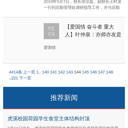
2019年5月7日，校长张宗益、副校长王时龙
一行到后勤管理处调研指导工作，并与后勤
班子成员和部分职工代表座谈交流，校办主
任饶劲松陪同调研。
05
【爱国情 奋斗者 重大
09
人】叶仲泉：亦师亦友是
师生相处之道
爱国情
4414条
上一页
1
..
140
141
142
143
144
145
146
147
148
..
221
下一页
推荐新闻
虎溪校园荷园学生食堂主体结构封顶