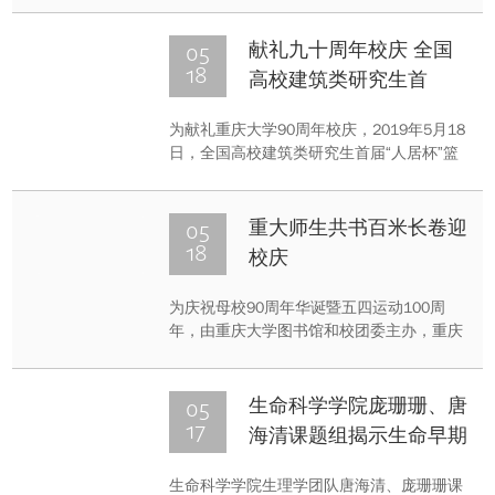
育人”体系建设方案的完善展开交流研讨，并
对下一阶段的综合改革工作进行了动员部
05
献礼九十周年校庆 全国
署。
18
高校建筑类研究生首
届“人居杯”篮球联赛顺利
为献礼重庆大学90周年校庆，2019年5月18
举行
日，全国高校建筑类研究生首届“人居杯”篮
球联赛在重庆大学A区篮球馆拉开帷幕。本
次比赛由重庆大学建筑城规学院《西部人居
环境学刊》主办，中国建筑学会学生工作委
05
重大师生共书百米长卷迎
员会、中国城市规划学会编辑出版工作委员
18
校庆
会和中国建筑学会建筑传媒学术委员会指
导。
为庆祝母校90周年华诞暨五四运动100周
年，由重庆大学图书馆和校团委主办，重庆
大学书法协会承办的“百米长卷”活动于2019
年5月18日周六下午两点在虎溪图书馆一楼
大厅举行。
05
生命科学学院庞珊珊、唐
17
海清课题组揭示生命早期
环境压力决定动物寿命的
生命科学学院生理学团队唐海清、庞珊珊课