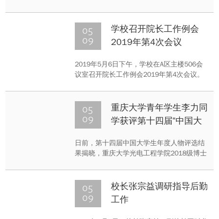
魔幻现实主义手法，将民族文化与歌剧艺术
相结合，为观众带来耳目一新的观感体验，
深受师生好评，现场不时爆发出热烈的掌
05
学校召开院长工作例会
声。常务副校长杨丹，校党委常委、宣传部
09
2019年第4次会议
部长、教师工作部部长胡学斌观看了演出。
2019年5月6日下午，学校在A区主楼506会
议室召开院长工作例会2019年第4次会议。
会议由校长张宗益主持，常务副校长杨丹，
副校长王时龙、廖瑞金出席会议，各学院院
长、相关职能部门及学部主要负责人参加会
05
重庆大学青年学生李力同
议。
09
学获评第十四届“中国大
学生年度人物”
日前，第十四届中国大学生年度人物评选结
果揭晓，重庆大学光电工程学院2018级博士
研究生李力获评第十四届中国大学生年度人
物。中国大学生年度人物评选活动是由教育
部、人民日报社共同指导，人民网、光明日
05
校长张宗益调研指导后勤
报社教育部、《大学生》杂志、中国大学生
09
工作
在线联合主办。