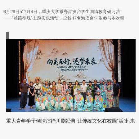
6月29日至7月4日，重庆大学举办港澳台学生国情教育研习营
——“丝路明珠”主题实践活动，全校47名港澳台学生参与本次研
学。本次活动组织同学们沿河西走廊赴兰州、张掖、嘉峪关、敦煌
多地实地走访，深入了解国家在丝路文明传承、世界文化遗产保
护、西北地质生态治理等方面的建设成就与发展路径。
重大青年学子倾情演绎川剧经典 让传统文化在校园“活”起来