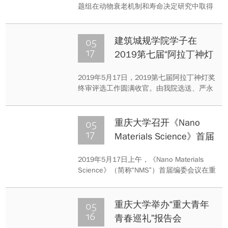
机制
题组在动物衰老机制和寿命决定研究中取得
新成果。
05
建筑城规学院学子在
17
2019第七届“阿拉丁神灯
奖”评选中喜获佳绩
2019年5月17日，2019第七届阿拉丁神灯奖
终审评选工作圆满收官。由我院选送、严永
红教授指导的两份作品分获最佳设计奖和优
秀设计奖。
05
重庆大学召开《Nano
17
Materials Science》首届
编委会议
2019年5月17日上午，《Nano Materials
Science》（简称“NMS”）首届编委会议在重
庆大学召开，重庆大学副校长王时龙教授，
NMS主编、香港城市大学副校长吕坚院士，
NMS顾问、北京大学魏悦广院士，来自海内
05
重庆大学举办“重大青年
外约30位期刊编委代表等参加了会议。
16
青春巡礼”报告会