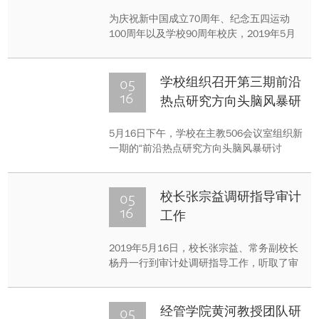
为庆祝新中国成立70周年、纪念五四运动
100周年以及学校90周年校庆，2019年5月
16日下午，“百年青春追梦奋斗，复兴民族誓
作前锋”重大青年青春巡礼报告会在虎溪校区
学生活动中心大剧场举行。校党委书记周
05
学校组织召开第三期前沿
旬、党委副书记王旭和来自学校各相关单位
16
热点研究方向头脑风暴研
的青年师生、离退休教职工、校友共1000余
讨会
人参加报告会。
5月16日下午，学校在主教506会议室组织新
一期的“前沿热点研究方向头脑风暴研讨
会”，此次研讨重点聚焦人工智能及相关领
域。张宗益校长、王时龙副校长、廖瑞金副
校长和夏之宁校长助理参加了会议。会议由
05
校长张宗益调研指导审计
常务副校长杨丹主持。
16
工作
2019年5月16日，校长张宗益、常务副校长
杨丹一行到审计处调研指导工作，听取了审
计处主要负责同志工作汇报，并与全体审计
职工座谈交流。
05
经管学院黄河教授团队研