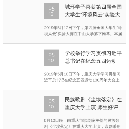
此次开幕式。吸引了来自美国、英国、日
05
城环学子喜获第四届全国
本、德国、新加坡等16个国家和地区的50余
12
大学生“环境风云”实验大
位优秀青年学者齐聚重大，交流学术、共谋
赛一等奖
发展。
2019年5月12日下午，第四届全国大学生“环
境风云”实验大赛在中山大学落下帷幕。本届
大赛共有来自中山大学、南开大学、重庆大
学等高校的28支队伍参赛，重庆大学城市建
设与环境工程学院环境生态工程专业本科生
05
学校举行学习贯彻习近平
组队参与本次大赛并荣获一等奖。
10
总书记在纪念五四运动
100周年大会上的重要讲
2019年5月10日下午，重庆大学学习贯彻习
话精神青年师生座谈会
近平总书记在纪念五四运动100周年大会上
的重要讲话精神青年师生座谈会在A区主教
举行。校党委副书记王旭结合习近平总书记
的重要讲话精神，与学校青年师生代表交流
05
民族歌剧《尘埃落定》在
学习心得，畅谈新时代重大青年的成长和发
10
重庆大学上演 师生好评
展。
如潮
5月10日晚，由重庆市歌剧院主创的民族歌
剧《尘埃落定》在重庆大学上演，该剧采用