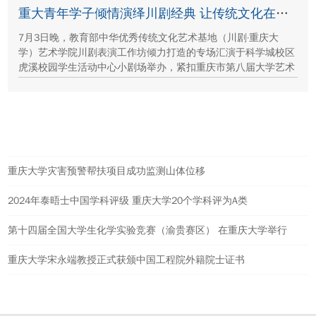
保护、西北地质生态治理等方面的建设成就与发展路径。
重大青年学子倾情演绎川剧经典 让传统文化在校园“活”起来
7月3日晚，教育部中华优秀传统文化艺术基地（川剧·重庆大
学）艺术学院川剧表演工作坊倾力打造的专场汇演于科学城校区
虎溪校园学生活动中心小剧场举办，紧扣重庆市第八届大学艺术
展演“向美而行，逐梦未来”活动主题，推进校园美育与传统文化
传承工作。
热点新闻
重庆大学灾害预警帮扶项目成功监测山体位移
2024年泰晤士中国学科评级 重庆大学20个学科评为A类
第十四届全国大学生化学实验竞赛（渝贵赛区） 在重庆大学举行
重庆大学宋永端教授正式获颁中国工程院外籍院士证书