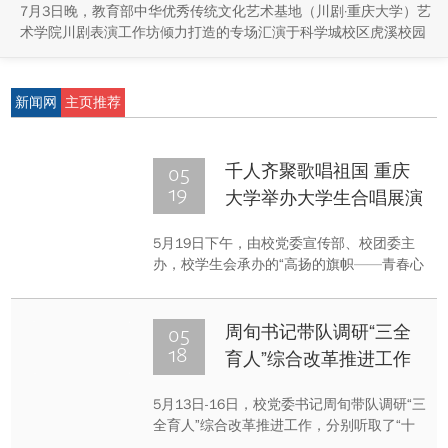
7月3日晚，教育部中华优秀传统文化艺术基地（川剧·重庆大学）艺
术学院川剧表演工作坊倾力打造的专场汇演于科学城校区虎溪校园
学生活动中心小剧场举办，紧扣重庆市第八届大学艺术展演“向美而
行，逐梦未来”活动主题，推进校园美育与传统文化传承工作。
新闻网
主页推荐
05
千人齐聚歌唱祖国 重庆
19
大学举办大学生合唱展演
5月19日下午，由校党委宣传部、校团委主
办，校学生会承办的“高扬的旗帜——青春心
向党·建功新时代”大学生合唱展演在虎溪校
区举行。现场逾千人的演出阵容由33个学院
的合唱队以及学生艺术团合唱队组成。
05
周旬书记带队调研“三全
18
育人”综合改革推进工作
5月13日-16日，校党委书记周旬带队调研“三
全育人”综合改革推进工作，分别听取了“十
大育人”体系各专门工作组的汇报，就“十大