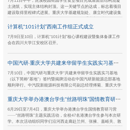
7月11日中午，虎溪校园荷园学生食堂项目完成屋面层结构混凝
土浇筑，实现主体结构封顶。这一关键节点的达成，标志着项目
建设取得里程碑式进展。重庆大学基建规划处、康立时代建设集
团有限公司、湖南顺天建设集团有限公司、重庆方郡建设工程咨
询有限公司等参建单位代表现场参与封顶仪式。
计算机“101计划”西南工作组正式成立
7月9日至10日，计算机“101计划”核心课程建设暨集体备课工作
会在四川大学江安校区召开。
中国汽研-重庆大学共建来华留学生实践实习基地签约暨揭牌活动举行
7月10日，中国汽研与重庆大学“共建来华留学生实践实习基地
（以下简称“基地”）签约暨揭牌活动在中国汽研新能源总部基地
顺利举行。中汽院新能源科技有限公司副总经理傅菊、重庆大学
国际合作与交流处处长兼留学生事务管理中心主任阳春出席活
动，双方相关职能负责人、教师代表及来华留学生代表共同参
重庆大学举办港澳台学生“丝路明珠”国情教育研习营
与。
6月29日至7月4日，重庆大学举办港澳台学生国情教育研习营
——“丝路明珠”主题实践活动，全校47名港澳台学生参与本次研
学。本次活动组织同学们沿河西走廊赴兰州、张掖、嘉峪关、敦
煌多地实地走访，深入了解国家在丝路文明传承、世界文化遗产