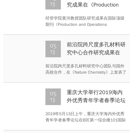
13
究成果在《Production
and Operations
经管学院黄河教授团队研究成果在国际顶级
Management》正式发表
期刊《Production and Operations
Management》正式发表，此为重庆大学教
师首次以第一作者身份登上UTD期刊，展现
了我校教师在管理学领域从事高水平原创研
05
前沿院跨尺度多孔材料研
究的水平和影响力，对于我校“双一流”建设
13
究中心合作研究成果在
具有重要的推动作用。
《Nature Chemistry》上
前沿院跨尺度多孔材料研究中心团队与国外
发表
高校合作，在《Nature Chemistry》上发表了
题为“Imaging defects and their evolution in
a metal–organic framework at sub-unit-cell
resolution”的论文。
05
重庆大学举行2019海内
13
外优秀青年学者春季论坛
2019年5月13日上午，重庆大学海内外优秀
青年学者春季论坛在B区第一综合楼101国际
学术报告厅隆重开幕。重庆大学副校长刘汉
龙，相关学院负责人和部分教师代表出席了