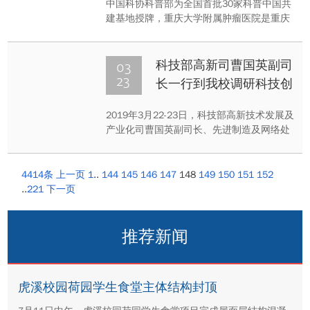
中国科协科普部为全国首批30家科普中国共
建基地授牌，重庆大学附属肿瘤医院是重庆
市唯一入选单位。
03
科技部高新司曹国英副司
23
长一行到我校调研科技创
新工作
2019年3月22-23日，科技部高新技术发展及
产业化司曹国英副司长、先进制造及网络处
杨建坤副处长（主持工作）、机械工业仪器
仪表综合技术经济研究所欧阳劲松所长等一
行5人莅临我校，调研我校科技创新情况。
4414条
上一页
1
..
144
145
146
147
148
149
150
151
152
..
221
下一页
推荐新闻
虎溪校园荷园学生食堂主体结构封顶