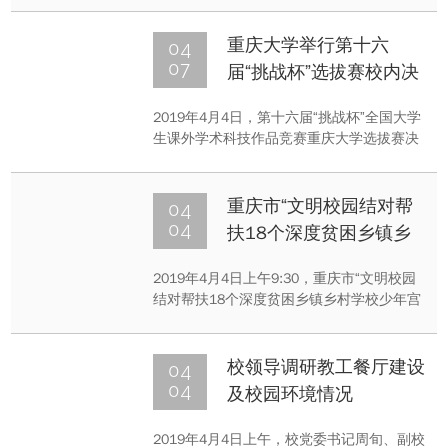
并就加强学生会、学生社团管理，提升组织
育人成效提出了要求和希望。
04
重庆大学举行第十六
07
届“挑战杯”选拔赛校内决
赛
2019年4月4日，第十六届“挑战杯”全国大学
生课外学术科技作品竞赛重庆大学选拔赛决
赛在A区第八教学楼举行。校党委副书记王
旭出席活动，审看学生作品并讲话。23名校
内专家和86个项目的320余名学生参加决
04
重庆市“文明校园结对帮
赛。
04
扶18个深度贫困乡镇乡
村学校少年宫”工作推进
​2019年4月4日上午9:30，重庆市“文明校园
会在重庆大学举行
结对帮扶18个深度贫困乡镇乡村学校少年宫
工作”推进会在重庆大学A区主教学楼506会
议室举行。市委宣传部副部长、市文明办主
任马岱良，重庆大学党委副书记王旭出席会
04
校领导调研教工餐厅建设
议，市委教育工委专职副书记覃正杰主持会
04
及校园环境情况
议。
2019年4月4日上午，校党委书记周旬、副校