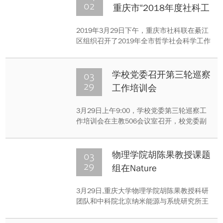
附属肿瘤医院成为重庆市唯一获得此殊荣的
02
重庆市“2018年度社科工
医疗机构。
作先进单位”
2019年3月29日下午，重庆市社科联在綦江
区组织召开了2019年全市哲学社会科学工作
会议。市社科联党组书记杨清明、副主席潘
勇、副主席阳奎兴、副巡视员赖开民出席会
议。市社科联机关部室负责人，各区县社科
03
学校党委召开第三轮巡察
联、高校社科联（处）、市级社科普及基
29
工作培训会
地、市社科联直属社团、民办社科机构负责
人等共200余人参加会议。
3月29日上午9:00，学校党委第三轮巡察工
作培训会在主教506会议室召开，校党委副
书记、纪委书记、巡察工作领导小组组长陶
举虎同志出席会议并讲话。校纪委副书记、
巡察工作领导小组副组长夏玉峰同志主持会
03
物理学院胡陈果教授课题
议，第三轮党委巡察工作组全体成员和巡察
29
组在Nature
工作办公室相关人员参加会议。
Communications发表研
3月29日,重庆大学物理学院胡陈果教授科研
究成果
团队和中科院北京纳米能源与系统研究所王
中林院士团队合作研究论文“Integrated
charge excitation triboelectric