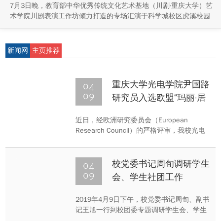
7月3日晚，教育部中华优秀传统文化艺术基地（川剧·重庆大学）艺
术学院川剧表演工作坊倾力打造的专场汇演于科学城校区虎溪校园
学生活动中心小剧场举办，紧扣重庆市第八届大学艺术展演“向美而
行，逐梦未来”活动主题，推进校园美育与传统文化传承工作。
新闻网
主页推荐
04
重庆大学光电学院尹国路
09
研究员入选欧盟“玛丽·居
里学者”人才计划
近日，经欧洲研究委员会（European
Research Council）的严格评审，我校光电
学院尹国路研究员入选欧盟玛丽·居里学者
(Marie Skłodowska-Curie Individual
Fellowships)人才计划。
04
校党委书记周旬调研学生
09
会、学生社团工作
2019年4月9日下午，校党委书记周旬、副书
记王旭一行到校团委专题调研学生会、学生
社团工作。周旬听取了相关部门工作汇报，