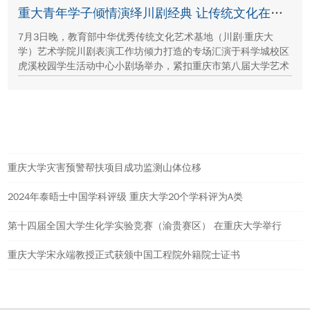
保护、西北地质生态治理等方面的建设成就与发展路径。
重大青年学子倾情演绎川剧经典 让传统文化在校园“活”起来
7月3日晚，教育部中华优秀传统文化艺术基地（川剧·重庆大
学）艺术学院川剧表演工作坊倾力打造的专场汇演于科学城校区
虎溪校园学生活动中心小剧场举办，紧扣重庆市第八届大学艺术
展演“向美而行，逐梦未来”活动主题，推进校园美育与传统文化
传承工作。
热点新闻
重庆大学灾害预警帮扶项目成功监测山体位移
2024年泰晤士中国学科评级 重庆大学20个学科评为A类
第十四届全国大学生化学实验竞赛（渝贵赛区） 在重庆大学举行
重庆大学宋永端教授正式获颁中国工程院外籍院士证书