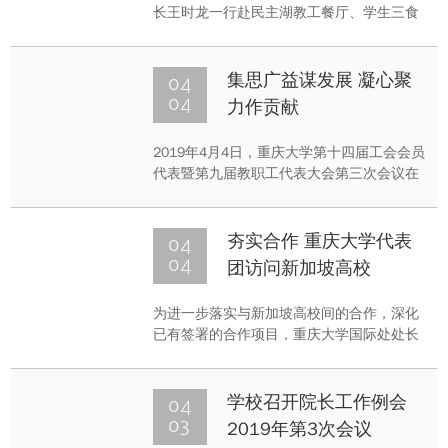
长王时龙一行赴民主湖教工餐厅、学生三食
堂实地考察和调研食品安全工作及周边社区
环境情况。
04
集思广益谋发展 凝心聚
04
力作贡献
2019年4月4日，重庆大学第十四届工会会员
代表暨第九届教职工代表大会第三次会议在
A区国际会议厅306会议室召开，来自校内各
单位的216名代表齐聚一堂，共商“双一流”建
设，共谋学校发展。
04
夯实合作 重庆大学代表
04
团访问新加坡高校
​为进一步落实与新加坡高校间的合作，深化
已有签署的合作项目，重庆大学国际处处长
许骏率团于2019年3月31日至4月4日访问新
加坡部分高校。
04
学校召开院长工作例会
03
2019年第3次会议