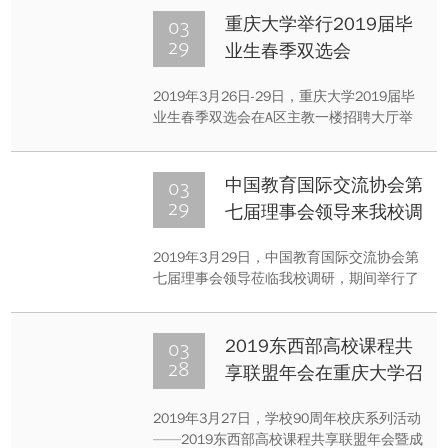
nanogenerator”以重庆大学为第一单位在
03
重庆大学举行2019届毕
Nature Communications 上发表。
29
业生春季双选会
2019年3月26日-29日，重庆大学2019届毕
业生春季双选会在A区主教一楼招聘大厅举
行。重庆大学党委书记周旬、校党委副书记
王旭等领导亲临现场指导工作。本次春季双
选会吸引了400余家优质企事业单位前来揽
03
中国教育国际交流协会第
才，校内外学生9300余人次参会。
29
七届理事会领导来我校调
研
2019年3月29日，中国教育国际交流协会第
七届理事会领导莅临我校调研，期间举行了
第二次会长会，重庆大学党委书记周旬、副
校长明炬等参会并陪同调研。
03
2019东西部高校课程共
28
享联盟年会在重庆大学召
开
2019年3月27日，学校90周年校庆系列活动
——2019东西部高校课程共享联盟年会暨成