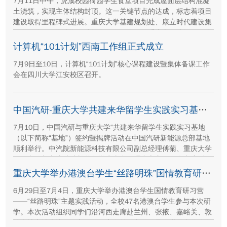
7月11日中午，虎溪校园荷园学生食堂项目完成屋面层结构混凝
土浇筑，实现主体结构封顶。这一关键节点的达成，标志着项目
建设取得里程碑式进展。重庆大学基建规划处、康立时代建设集
团有限公司、湖南顺天建设集团有限公司、重庆方郡建设工程咨
询有限公司等参建单位代表现场参与封顶仪式。
计算机“101计划”西南工作组正式成立
7月9日至10日，计算机“101计划”核心课程建设暨集体备课工作
会在四川大学江安校区召开。
中国汽研-重庆大学共建来华留学生实践实习基地签约暨揭牌活动举行
7月10日，中国汽研与重庆大学“共建来华留学生实践实习基地
（以下简称“基地”）签约暨揭牌活动在中国汽研新能源总部基地
顺利举行。中汽院新能源科技有限公司副总经理傅菊、重庆大学
国际合作与交流处处长兼留学生事务管理中心主任阳春出席活
动，双方相关职能负责人、教师代表及来华留学生代表共同参
重庆大学举办港澳台学生“丝路明珠”国情教育研习营
与。
6月29日至7月4日，重庆大学举办港澳台学生国情教育研习营
——“丝路明珠”主题实践活动，全校47名港澳台学生参与本次研
学。本次活动组织同学们沿河西走廊赴兰州、张掖、嘉峪关、敦
煌多地实地走访，深入了解国家在丝路文明传承、世界文化遗产