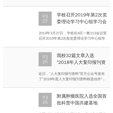
立六周年会议在重庆大学B区科学会堂召
开。会议以“以未来决定现在——技术赋能，
深化教改”为主题展开深入探讨。
03
学校召开2019年第2次党
27
委理论学习中心组学习会
2019年3月27日，学校在A区一教213会议室
召开2019年第2次校党委理论学习中心组学
习会，集体学习了《党政领导干部选拔任用
工作条例》（2019年修订版）等有关学习资
料。校党委书记周旬主持并讲话，校党委理
03
我校32篇文章入选
论学习中心组成员参加学习，并结合工作交
26
“2018年人大复印报刊资
流发言。
料精选佳作”
近日，“人大复印报刊资料”官方公众号发布
了“2018年度人大复印报刊资料精选佳作”，
入围的220篇文章覆盖人文社会科学领域中
的全部22个学科，每个学科分别精选10篇，
其中我校有32篇文章入选。
03
附属肿瘤医院入选全国首
26
批科普中国共建基地