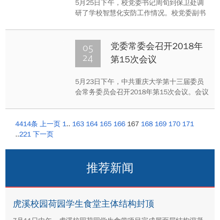
5月25日下午，校党委书记周旬到保卫处调
研了学校智慧化安防工作情况。校党委副书
记、纪委书记陶举虎、党委常委党委办公室
主任冯业栋陪同调研。
05
党委常委会召开2018年
24
第15次会议
5月23日下午，中共重庆大学第十三届委员
会常务委员会召开2018年第15次会议。会议
由周旬同志主持。
4414条
上一页
1
..
163
164
165
166
167
168
169
170
171
..
221
下一页
推荐新闻
虎溪校园荷园学生食堂主体结构封顶