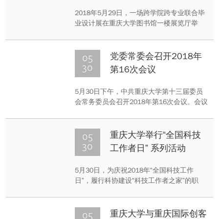
开幕
2018年5月29日，一场跨学院跨专业联合毕
业设计展在重庆大学图书馆一楼展览厅举
行，展览由虎溪管委会、图书馆、青年科
协、艺术学院、生物工程学院、大数据与软
件学院、自动化学院、汽车工程学院主办，
05
党委常委会召开2018年
重庆大学工业设计中心承办。
30
第16次会议
5月30日下午，中共重庆大学第十三届委员
会常务委员会召开2018年第16次会议。会议
由周旬同志主持。
05
重庆大学举行“全国科技
30
工作者日” 系列活动
5月30日，为庆祝2018年“全国科技工作
日”，履行科协建设“科技工作者之家”的职
能，重庆大学科协联合青年教师科协、离退
休处、重庆大学附属肿瘤医院、重庆大学附
属中心医院、重庆市沙坪坝区人民医院联合
05
重庆大学与重庆国际创客