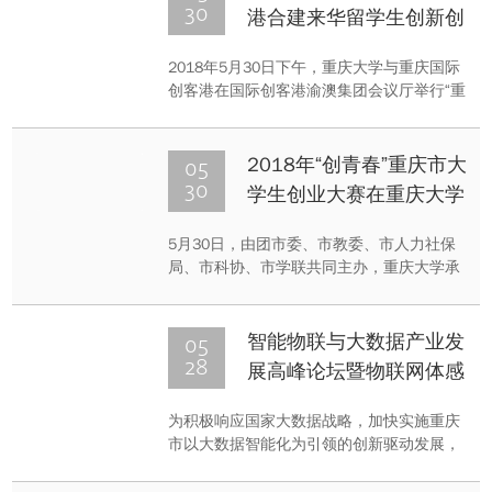
开展“关注生命健康 助力美好未来 ”义诊，以
30
港合建来华留学生创新创
及“医工结合、创新发展”学术沙龙系列活
业实习基地
动。
2018年5月30日下午，重庆大学与重庆国际
创客港在国际创客港渝澳集团会议厅举行“重
庆大学来华留学生创新创业实习基地”签约授
牌仪式。沙坪坝区政府相关部门负责人、重
庆大学国际学院领导、重庆国际创客港管理
05
2018年“创青春”重庆市大
有限公司及园区企业代表参加了签约授牌仪
30
学生创业大赛在重庆大学
式。
举行
5月30日，由团市委、市教委、市人力社保
局、市科协、市学联共同主办，重庆大学承
办的2018年“创青春”重庆市大学生创业大赛
在A区第八教学楼举行。团市委副书记曾
凯、团市委高校工作部部长张斐等领导嘉宾
05
智能物联与大数据产业发
来到决赛现场，来自全市30所高校的近千名
28
展高峰论坛暨物联网体感
师生参加决赛。
大数据实验室启动仪式
为积极响应国家大数据战略，加快实施重庆
市以大数据智能化为引领的创新驱动发展，
遵循重庆大学“双一流”建设部署及要求，
2018年5月27日上午，重庆大学大数据与软