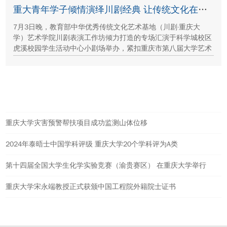
保护、西北地质生态治理等方面的建设成就与发展路径。
重大青年学子倾情演绎川剧经典 让传统文化在校园“活”起来
7月3日晚，教育部中华优秀传统文化艺术基地（川剧·重庆大
学）艺术学院川剧表演工作坊倾力打造的专场汇演于科学城校区
虎溪校园学生活动中心小剧场举办，紧扣重庆市第八届大学艺术
展演“向美而行，逐梦未来”活动主题，推进校园美育与传统文化
传承工作。
热点新闻
重庆大学灾害预警帮扶项目成功监测山体位移
2024年泰晤士中国学科评级 重庆大学20个学科评为A类
第十四届全国大学生化学实验竞赛（渝贵赛区） 在重庆大学举行
重庆大学宋永端教授正式获颁中国工程院外籍院士证书