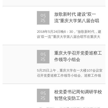
这才是人生之所在。” ——鲜学福
05
放歌新时代 建设“双一
25
流”重庆大学第八届合唱
节圆满落幕
2018年5月24日晚6：30，“放歌新时代，建
设‘双一流’”重庆大学第八届合唱节在重庆大
学A区主教学楼三楼多功能厅举行。合唱节
在《重庆大学校歌》的激荡旋律中拉开序
幕，整场展演分为“峥嵘岁月” “辉煌年代” “光
05
重庆大学召开党委巡察工
荣梦想”三个篇章，学校39支代表队近4000
25
作领导小组会
名师生同台演唱。
5月25日上午，重庆大学在一大楼107会议室
召开党委巡察工作领导小组会。巡察工作领
导小组全体成员参加会议，校党委书记周旬
出席会议并讲话。会议由巡察工作领导小组
组长、校党委副书记、纪委书记陶举虎主
05
校党委书记周旬调研学校
持。
25
智慧化安防工作