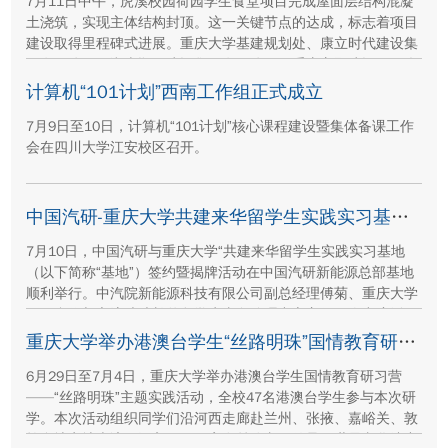
7月11日中午，虎溪校园荷园学生食堂项目完成屋面层结构混凝
土浇筑，实现主体结构封顶。这一关键节点的达成，标志着项目
建设取得里程碑式进展。重庆大学基建规划处、康立时代建设集
团有限公司、湖南顺天建设集团有限公司、重庆方郡建设工程咨
询有限公司等参建单位代表现场参与封顶仪式。
计算机“101计划”西南工作组正式成立
7月9日至10日，计算机“101计划”核心课程建设暨集体备课工作
会在四川大学江安校区召开。
中国汽研-重庆大学共建来华留学生实践实习基地签约暨揭牌活动举行
7月10日，中国汽研与重庆大学“共建来华留学生实践实习基地
（以下简称“基地”）签约暨揭牌活动在中国汽研新能源总部基地
顺利举行。中汽院新能源科技有限公司副总经理傅菊、重庆大学
国际合作与交流处处长兼留学生事务管理中心主任阳春出席活
动，双方相关职能负责人、教师代表及来华留学生代表共同参
重庆大学举办港澳台学生“丝路明珠”国情教育研习营
与。
6月29日至7月4日，重庆大学举办港澳台学生国情教育研习营
——“丝路明珠”主题实践活动，全校47名港澳台学生参与本次研
学。本次活动组织同学们沿河西走廊赴兰州、张掖、嘉峪关、敦
煌多地实地走访，深入了解国家在丝路文明传承、世界文化遗产