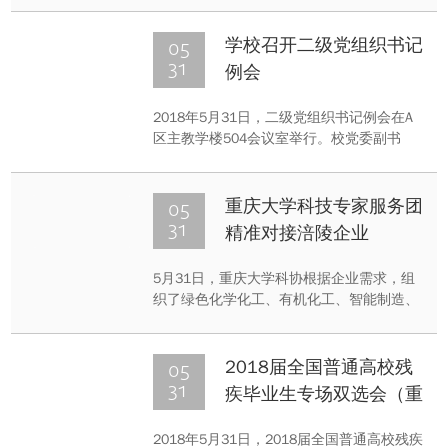
获金奖（共2个），奖金10万元。此外，重
庆大学“alpaca”学生创新创业团队获得铜奖
05
学校召开二级党组织书记
（共10个）。
31
例会
2018年5月31日，二级党组织书记例会在A
区主教学楼504会议室举行。校党委副书
记、纪委书记陶举虎主持会议，党委副书记
王旭，各二级党组、党群部门及部分相关单
位主要负责人参加会议。
05
重庆大学科技专家服务团
31
精准对接涪陵企业
5月31日，重庆大学科协根据企业需求，组
织了绿色化学化工、有机化工、智能制造、
水污染控制与水环境治理以及人工湿地和工
业废弃物治理等6个研究团队深入涪陵精准
对接，为企业把脉问诊。
05
2018届全国普通高校残
31
疾毕业生专场双选会（重
庆专场） 在校举行
2018年5月31日，2018届全国普通高校残疾