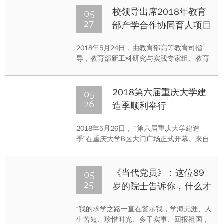
件学院和重庆泥彩科技有限公司等隆重举
05
校领导出席2018年教育
行“智能物联与大数据产业发展高峰论坛暨物
27
部产学合作协同育人项目
联网体感大数据实验室启动仪式”。
对接会并做主题报告
2018年5月24日，由教育部高等教育司指
导，教育部新工科研究与实践专家组、教育
部产学合作协同育人项目专家组联合主办
的“2018年教育部产学合作协同育人项目对
接会”在北京召开。来自500多所高校和400
05
2018第六届重庆大学建
余家著名企业的2000多名代表参会。重庆大
26
造季顺利举行
学副校长廖瑞金应邀出席了会议，并做了主
题发言。
2018年5月26日， “第六届重庆大学建造
季”在重庆大学B区大门广场正式开幕。来自
建筑城规学院一年级本科生以及来自五所重
庆市重点中学、五所沙坪坝区重点小学的同
学们在八个小时内完成了一栋栋建筑的建
05
《当代党员》：这位89
造，大学生、中学生和小学生同台竞技，现
25
岁的院士告诉你，什么才
场气氛紧张而热烈，建造作品获得评委点
是“人生之所在”
赞。
“我的求学之路一直在警示我，学海无涯、人
生苦短、珍惜时光、多干实事、回报祖国，