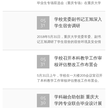
毕业生专场双选会（重庆专场）在重庆大学
A区主教学楼招聘大厅举行，现场共有64家
企业参会，提供近千个岗位。
05
学校党委副书记王旭深入
31
学生宿舍调研
2018年5月31日，重庆大学党委常委、副书
记王旭调研了学生宿舍的宿舍环境及安全情
况。以一流的服务和卓越的工作效率来加强
对学生宿舍的管理和建设，为学生创造良好
的学习生活环境。
05
学校召开本科教学工作审
31
核评估整改工作布置会
5月31日上午，学校在一大楼205会议室召开
了本科教学工作审核评估整改工作布置会。
副校长廖瑞金、教务处处长李正良及校办、
发展规划处、人事处、宣传部、学工部、团
委、国际处、国际学院、学生就业指导与服
05
学科融合助创新 重庆大
务中心等相关部门负责人参加了此次会议。
30
学跨专业联合毕业设计展