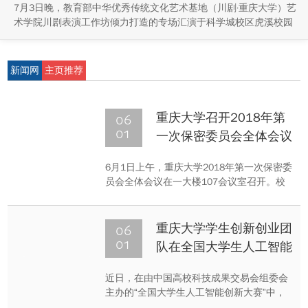
7月3日晚，教育部中华优秀传统文化艺术基地（川剧·重庆大学）艺
术学院川剧表演工作坊倾力打造的专场汇演于科学城校区虎溪校园
学生活动中心小剧场举办，紧扣重庆市第八届大学艺术展演“向美而
行，逐梦未来”活动主题，推进校园美育与传统文化传承工作。
新闻网
主页推荐
06
重庆大学召开2018年第
01
一次保密委员会全体会议
6月1日上午，重庆大学2018年第一次保密委
员会全体会议在一大楼107会议室召开。校
党委书记、保密委员会主任周旬主持会议，
党委副书记、纪委书记、保密委员会副主任
陶举虎等保密委员会成员参加会议。会议传
06
重庆大学学生创新创业团
达学习了上级有关会议文件精神，讨论审议
01
队在全国大学生人工智能
了学校保密工作制度文件，研究部署了学校
创新大赛喜获金奖
保密工作重点问题整改工作。
近日，在由中国高校科技成果交易会组委会
主办的“全国大学生人工智能创新大赛”中，
重庆大学“TALLERTEK”学生创新创业团队斩