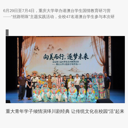
6月29日至7月4日，重庆大学举办港澳台学生国情教育研习营
——“丝路明珠”主题实践活动，全校47名港澳台学生参与本次研
学。本次活动组织同学们沿河西走廊赴兰州、张掖、嘉峪关、敦煌
多地实地走访，深入了解国家在丝路文明传承、世界文化遗产保
护、西北地质生态治理等方面的建设成就与发展路径。
重大青年学子倾情演绎川剧经典 让传统文化在校园“活”起来