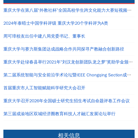
重庆大学在第八届“外教社杯”全国高校学生跨文化能力大赛短视频大赛中荣获佳绩
2024年泰晤士中国学科评级 重庆大学20个学科评为A类
周可璋校友出任中建八局党委书记、董事长
重庆大学与赛力斯集团达成战略合作共同探寻产教融合创新路径
重庆大学赴绿春县举行2021年“刘汉龙创新团队龙之梦”奖助学金颁发仪式
第二届系统智能与安全前沿学术论坛暨IEEE Chongqing Section成立仪式在重庆举办
首届重庆市人工智能赋能科学研究大会召开
重庆大学召开2026年全国硕士研究生招生考试自命题评卷工作会议
第三届成渝地区双城经济圈教育科技人才融汇发展论坛举行
相关信息