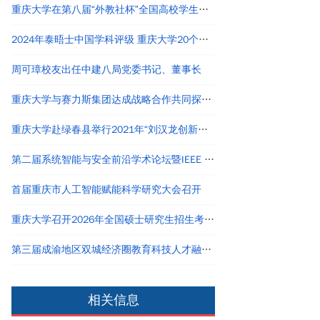
重庆大学在第八届“外教社杯”全国高校学生跨文化能力大赛短视频大赛中荣获佳绩
2024年泰晤士中国学科评级 重庆大学20个学科评为A类
周可璋校友出任中建八局党委书记、董事长
重庆大学与赛力斯集团达成战略合作共同探寻产教融合创新路径
重庆大学赴绿春县举行2021年“刘汉龙创新团队龙之梦”奖助学金颁发仪式
第二届系统智能与安全前沿学术论坛暨IEEE Chongqing Section成立仪式在重庆举办
首届重庆市人工智能赋能科学研究大会召开
重庆大学召开2026年全国硕士研究生招生考试自命题评卷工作会议
第三届成渝地区双城经济圈教育科技人才融汇发展论坛举行
相关信息