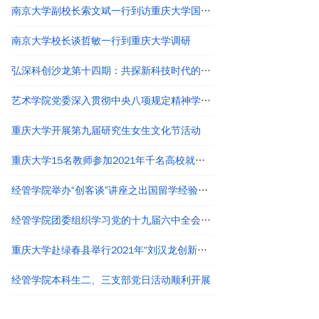
南京大学副校长索文斌一行到访重庆大学国家卓越工程师学院
南京大学校长谈哲敏一行到重庆大学调研
弘深科创沙龙第十四期：共探新科技时代的创新创业与职业发展
艺术学院党委深入贯彻中央八项规定精神学习教育读书班结业
重庆大学开展第九届研究生女生文化节活动
重庆大学15名教师参加2021年千名高校就业工作者专题培训
经管学院举办“创客谈”讲座之出国留学经验分享
经管学院团委组织学习党的十九届六中全会精神
重庆大学赴绿春县举行2021年“刘汉龙创新团队龙之梦”奖助学金颁发仪式
经管学院本科生二、三支部党日活动顺利开展