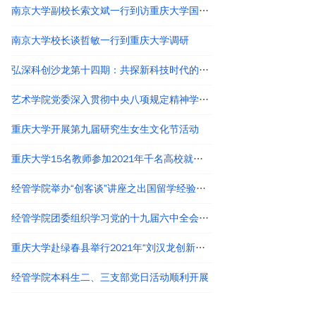
南京大学副校长索文斌一行到访重庆大学国家卓越工程师学院
南京大学校长谈哲敏一行到重庆大学调研
弘深科创沙龙第十四期：共探新科技时代的创新创业与职业发展
艺术学院党委深入贯彻中央八项规定精神学习教育读书班结业
重庆大学开展第九届研究生女生文化节活动
重庆大学15名教师参加2021年千名高校就业工作者专题培训
经管学院举办“创客谈”讲座之出国留学经验分享
经管学院团委组织学习党的十九届六中全会精神
重庆大学赴绿春县举行2021年“刘汉龙创新团队龙之梦”奖助学金颁发仪式
经管学院本科生二、三支部党日活动顺利开展