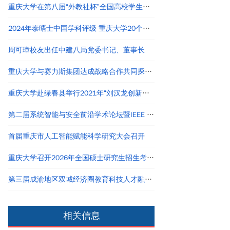
重庆大学在第八届“外教社杯”全国高校学生跨文化能力大赛短视频大赛中荣获佳绩
2024年泰晤士中国学科评级 重庆大学20个学科评为A类
周可璋校友出任中建八局党委书记、董事长
重庆大学与赛力斯集团达成战略合作共同探寻产教融合创新路径
重庆大学赴绿春县举行2021年“刘汉龙创新团队龙之梦”奖助学金颁发仪式
第二届系统智能与安全前沿学术论坛暨IEEE Chongqing Section成立仪式在重庆举办
首届重庆市人工智能赋能科学研究大会召开
重庆大学召开2026年全国硕士研究生招生考试自命题评卷工作会议
第三届成渝地区双城经济圈教育科技人才融汇发展论坛举行
相关信息