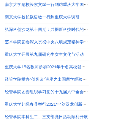
南京大学副校长索文斌一行到访重庆大学国家卓越工程师学院
南京大学校长谈哲敏一行到重庆大学调研
弘深科创沙龙第十四期：共探新科技时代的创新创业与职业发展
艺术学院党委深入贯彻中央八项规定精神学习教育读书班结业
重庆大学开展第九届研究生女生文化节活动
重庆大学15名教师参加2021年千名高校就业工作者专题培训
经管学院举办“创客谈”讲座之出国留学经验分享
经管学院团委组织学习党的十九届六中全会精神
重庆大学赴绿春县举行2021年“刘汉龙创新团队龙之梦”奖助学金颁发仪式
经管学院本科生二、三支部党日活动顺利开展