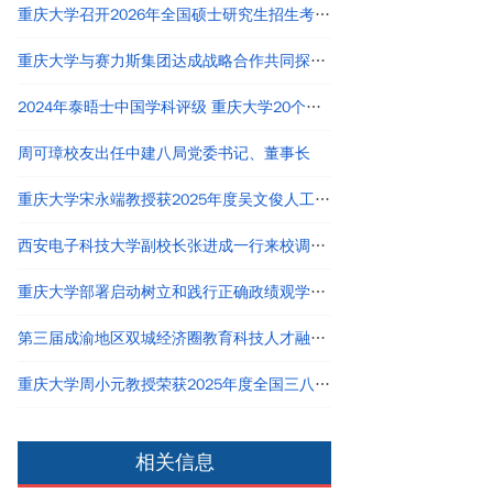
重庆大学召开2026年全国硕士研究生招生考试自命题评卷工作会议
重庆大学与赛力斯集团达成战略合作共同探寻产教融合创新路径
2024年泰晤士中国学科评级 重庆大学20个学科评为A类
周可璋校友出任中建八局党委书记、董事长
重庆大学宋永端教授获2025年度吴文俊人工智能科技贡献奖
西安电子科技大学副校长张进成一行来校调研交流
重庆大学部署启动树立和践行正确政绩观学习教育
第三届成渝地区双城经济圈教育科技人才融汇发展论坛举行
重庆大学周小元教授荣获2025年度全国三八红旗手称号
相关信息