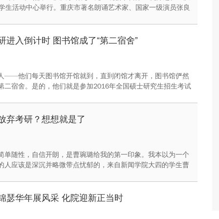
舍学生活动中心举行。重庆市著名朗诵艺术家、国家一级演员张良
学语委办主任何宇鸣，党委宣传部副部长彭述娟、艺术学院舞蹈
芹、美视电影学院张李楠以及研究生院老师罗敏担任了本次活动
研进入倒计时 图书馆成了“第二宿舍”
人——他们每天图书馆开馆就到，直到闭馆才离开，图书馆俨然
第二宿舍。是的，他们就是参加2016年全国硕士研究生招生考试
根据中国研究生招生信息网发布的《2016年全国硕士研究生招生
获悉，2016年考研距今还剩一个月左右的时间。
放弃考研？想想就是了
简单随性，自信开朗，是曹琬璐给我的第一印象。我本以为一个
的人应该是深沉并略微带点忧郁的，来自新闻学院大四的学生曹
了我对考研的人的刻板印象。在短短的二十分钟的谈话中，曹琬
述了她从决定考研到想要放弃再到重振旗鼓的心里路程。
锦瑟华年展风采 化院迎新正当时