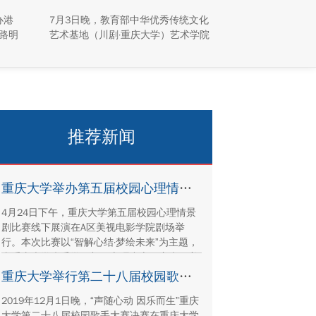
园“活”起来
办港
7月3日晚，教育部中华优秀传统文化
路明
艺术基地（川剧·重庆大学）艺术学院
澳台学
川剧表演工作坊倾力打造的专场汇演
同学
于科学城校区虎溪校园学生活动中心
峪
小剧场举办，紧扣重庆市第八届大学
解国
艺术展演“向美而行，逐梦未来”活动
产保
主题，推进校园美育与传统文化传承
建设
工作。
推荐新闻
重庆大学举办第五届校园心理情景剧比赛
4月24日下午，重庆大学第五届校园心理情景
剧比赛线下展演在A区美视电影学院剧场举
行。本次比赛以“智解心结·梦绘未来”为主题，
由重庆大学党委学工部（心理中心）主办，美
视电影学院承办。
重庆大学举行第二十八届校园歌手大赛决赛
2019年12月1日晚，“声随心动 因乐而生”重庆
大学第二十八届校园歌手大赛决赛在重庆大学