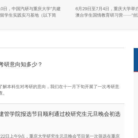
牌活动举行
10日，中国汽研与重庆大学“共建
6月29日至7月4日，重庆大学举
留学生实践实习基地（以下简
澳台学生国情教育研习营——“丝
基地”）签约暨揭牌活动在中国汽
珠”主题实践活动，全校47名港
能源总部基地顺利举行。中汽院
生参与本次研学。本次活动组织
源科技有限公司副总经理傅菊、
们沿河西走廊赴兰州、张掖、嘉
大学国际合作与交流处处长兼留
关、敦煌多地实地走访，深入了
事务管理中心主任阳春出席活
家在丝路文明传承、世界文化遗
双方相关职能负责人、教师代表
护、西北地质生态治理等方面的
华留学生代表共同参与。
成就与发展路径。
考研意向知多少？
了解本科生对考研的意向，我们在十一月下旬开展了一次考研意
查。
建管学院报选节目顺利通过校研究生元旦晚会初选
1月22日上午9点，重庆大学研究生元旦晚会节目第一次筛选在重庆