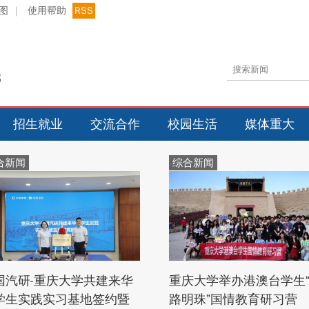
图
|
使用帮助
RSS
招生就业
交流合作
校园生活
媒体重大
合新闻
综合新闻
国汽研-重庆大学共建来华
重庆大学举办港澳台学生
学生实践实习基地签约暨
路明珠”国情教育研习营