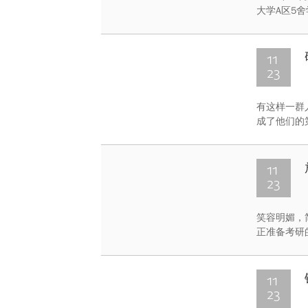
大学A区5
策，重庆大
系主任饶开
的评委。
11
23
有这样一群
成了他们的
的同学们。
考试公告》
11
23
笑容明媚，
正准备考研
琬璐却打破
璐向我们讲
11
23