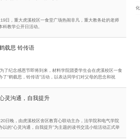
化
11月19日，重大虎溪校区一食堂广场热闹非凡，重大教务处的老师
本科教学公开日活动。
鹤载思 铃传语
日，为了纪念感恩节即将到来，材料学院团委学生会在虎溪校区一食
办了“鹤载思，铃传语”活动，以表达同学们对父母的思念和祝
心灵沟通，自我提升
11月20日晚，由虎溪校区舍区教育心联动主办，法学院和电气学院
办以的“心灵沟通，自我提升”为主题的读书交流小组活动正式举
经过一周的阅读与思考， 12位同学齐聚梅三435活动室，与老师