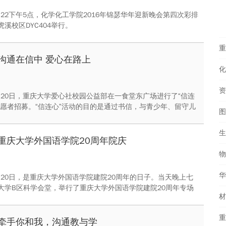
1月22下午5点，化学化工学院2016年锦瑟华年迎新晚会第四次彩排
溪校区DYC404举行。
沟通在信中 爱心在路上
1月20日，重庆大学爱心社校园公益部在一食堂东广场进行了“信连
志愿者招募。“信连心”活动的目的是通过书信，与青少年、留守儿
图
沟通。大学生在了解他们的心理问题后可以回信进行开导，让这
困境，树立勇敢面对问题的价值观。
重庆大学外国语学院20周年院庆
物
1月20日，是重庆大学外国语学院建院20周年的日子。当天晚上七
大学B区科学会堂，举行了重庆大学外国语学院建院20周年专场
由重庆市民族歌舞团进行表演。
牵手你和我，沟通教与学