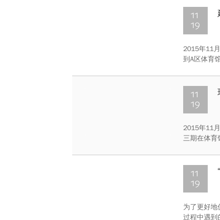
一起交流并
11
19
2015年1
到A区体育
利通过将在
台上奉上精
排练
11
19
2015年1
三期在体育
育学院专业
康、愉悦身
11
19
为了更好地
过程中遇到