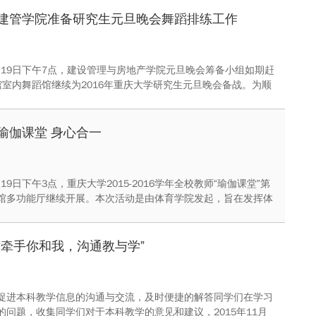
分享读书感悟。
建管学院准备研究生元旦晚会舞蹈排练工作
1月19日下午7点，建设管理与房地产学院元旦晚会筹备小组如期赶
馆室内舞蹈馆继续为2016年重庆大学研究生元旦晚会备战。为顺
11月22日进行的元旦晚会节目第一次筛选，并最终在元旦晚会舞
彩演出，建管学院节目筹备组近一个月以来都在进行紧锣密鼓的
瑜伽课堂 身心合一
1月19日下午3点，重庆大学2015-2016学年全校教师“瑜伽课堂”第
馆多功能厅继续开展。本次活动是由体育学院发起，旨在发挥体
的特色，带动全校师生积极参与到体育运动中，以达到身体健
心、缓解压力的目的。
“牵手你和我，沟通教与学”
促进本科教学信息的沟通与交流，及时便捷的解答同学们在学习
的问题，收集同学们对于本科教学的意见和建议，2015年11月