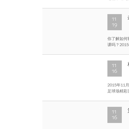
19日，教
场举办了“
11
19
你了解如何
课吗？201
食堂东广场
你和我，沟
信息中心主
11
16
2015年1
足球场精彩
战本科生联
拼，A组由
11
16