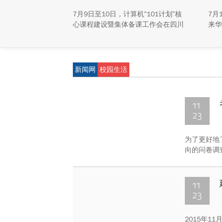
揭
7月9日至10日，计算机“101计划”核
7月
心课程建设暨集体备课工作会在四川
来华
大学江安校区召开。
称“
研新
新能
重庆
新闻网
校园生活
学生
动，
及来
11
23
为了更好地
向的问卷调
11
23
2015年1