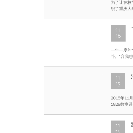
为了让在校
织了重庆大
距离在11
改变世界的
司的百年历
11
16
一年一度的
斗。“容我
赛。 “容
晚的讨论等准
11
15
2015年1
1829教室
团和书记处
排。
11
15