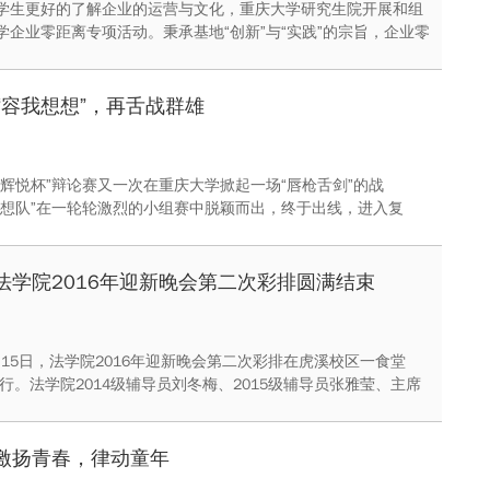
学生更好的了解企业的运营与文化，重庆大学研究生院开展和组
学企业零距离专项活动。秉承基地“创新”与“实践”的宗旨，企业零
月12日组织学生参观了以“积极乐观美好生活”为承诺，致力于积极
世界500强企业——可口可乐公司重庆分公司，感受可口可乐公
史与文化。
“容我想想”，再舌战群雄
“辉悦杯”辩论赛又一次在重庆大学掀起一场“唇枪舌剑”的战
想想队”在一轮轮激烈的小组赛中脱颖而出，终于出线，进入复
我想想队”经历一个星期的资料查找和汇总、小组“头脑风暴”以及每
备工作，在11月14、15日两天他们将迎来新一轮的“舌战”。
法学院2016年迎新晚会第二次彩排圆满结束
1月15日，法学院2016年迎新晚会第二次彩排在虎溪校区一食堂
进行。法学院2014级辅导员刘冬梅、2015级辅导员张雅莹、主席
的部分成员以及2014级和2015级的部分同学共同参与了此次彩
激扬青春，律动童年