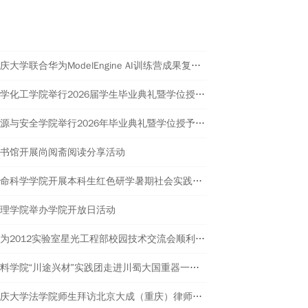
热点新闻
重庆大学联合华为ModelEngine AI训练营成果复盘暨高校教学实践计划启动会举行
化学化工学院举行2026届学生毕业典礼暨学位授予仪式
资源与安全学院举行2026年毕业典礼暨学位授予仪式
书馆开展尚阅斋阅读分享活动
生命科学学院开展本科生红色研学暑期社会实践活动
理学院举办学院开放日活动
华为2012实验室星光工程部校园技术交流会顺利开展
材料学院“川途兴材”实践团走进川蜀大国重器一线 体悟材料强国使命
重庆大学法学院师生拜访北京大成（重庆）律师事务所