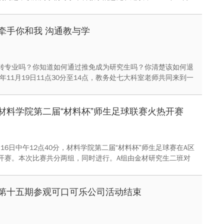
务处学生教学信息中心（以下简称“中心”）在虎溪校区一食堂东广
牵手你和我，沟通教与学”——本科教学公开接待日活动。
牵手你和我 沟通教与学
转专业吗？你知道如何通过推免成为研究生吗？你清楚该如何退
5年11月19日11点30分至14点，教务处七大科室老师共同来到一
为同学们现场一对一解决各种关于教学的疑问。此次主题为“牵手
通教与学”的本科教学公开接待日活动由重庆大学教务处学生教学
办。
材料学院第二届“材料杯”师生足球联赛火热开赛
1月16日中午12点40分，材料学院第二届“材料杯”师生足球赛在A区
开赛。本次比赛共分两组，同时进行。A组由金材研究生二班对
队，B组由学院教工队对战建材冶金研究生联队。经过激烈的比
金材二班研究生队取得胜利，B组则由教工队取得胜利。
第十五期参观可口可乐公司活动结束