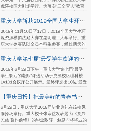
虎溪校区大剧场举行。为落实“三全育人”教育
理念，来自党委教工部、国内合作办公室、建
筑学院、管科学院、机械学院等校内各单位老
重庆大学斩获2019全国大学生环境资源模拟法庭大赛冠军
师与十位参赛选手同台演绎，现场观看师生达
2019年11月16日至17日，2019全国大学生环
1300余人。
境资源模拟法庭大赛在昆明理工大学举行。重
庆大学参赛队以全员本科生参赛，经过两天的
激烈角逐，最终斩获冠军，获得本次大赛特等
奖。法学院董正爱老师获评优秀指导教师，法
重庆大学第七届“最受学生欢迎的老师”评选活动落幕
学院本科生贡梓铭荣获最佳辩手。
2019年6月29日下午，重庆大学第七届“最受
学生欢迎的老师”评选活动于虎溪校区理科楼
LA101会议厅公开展示。最终评选出10位“最受
学生欢迎的老师”，并提名5位“最受学生欢迎的
老师”。
【重庆日报】把最美好的青春书写在广阔大地上
6月29日，重庆大学2018届毕业典礼在该校风
雨操场举行。重大校长张宗益发表题为《复兴
民族 誓作前锋》的毕业致辞，勉励即将毕业的
学子们牢记时代使命，以奋斗为名，以创新为
要，在各自的岗位上勇敢地引领未来。