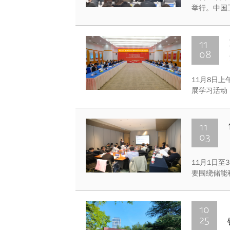
举行。中国
协主席、重
11
08
11月8日
展学习活动
持学习会议
言。
11
03
​11月1
要围绕储能
能科学在多
10
25