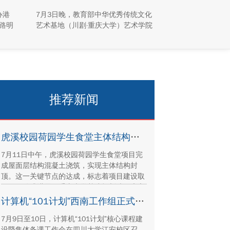
园“活”起来
办港
7月3日晚，教育部中华优秀传统文化
路明
艺术基地（川剧·重庆大学）艺术学院
澳台学
川剧表演工作坊倾力打造的专场汇演
同学
于科学城校区虎溪校园学生活动中心
峪
小剧场举办，紧扣重庆市第八届大学
解国
艺术展演“向美而行，逐梦未来”活动
产保
主题，推进校园美育与传统文化传承
建设
工作。
推荐新闻
虎溪校园荷园学生食堂主体结构封顶
7月11日中午，虎溪校园荷园学生食堂项目完
成屋面层结构混凝土浇筑，实现主体结构封
顶。这一关键节点的达成，标志着项目建设取
得里程碑式进展。重庆大学基建规划处、康立
时代建设集团有限公司、湖南顺天建设集团有
计算机“101计划”西南工作组正式成立
限公司、重庆方郡建设工程咨询有限公司等参
7月9日至10日，计算机“101计划”核心课程建
建单位代表现场参与封顶仪式。
设暨集体备课工作会在四川大学江安校区召