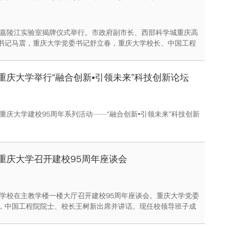
日，嘉陵江实验室揭牌仪式举行。市政府副市长、西部科学城重庆高
书记马震，重庆大学党委书记舒立春，重庆大学校长、中国工程
新，市政府副秘书长凌凡，西部科学城重庆高新区党工委副书
主任聂红焰，市科技局副局长田盈，中国电子科技集团有限公司
马晋毅共同为实验室揭牌。
重庆大学举行“融合创新•引领未来”科技创新论坛
，重庆大学建校95周年系列活动——“融合创新•引领未来”科技创新
重庆大学召开建校95周年座谈会
日，学校在主教学楼一楼大厅召开建校95周年座谈会。重庆大学党委
，中国工程院院士、校长王树新出席并讲话。现任校领导班子成
离任校领导代表，院士代表等出席座谈会，共忆奋斗历程、共享