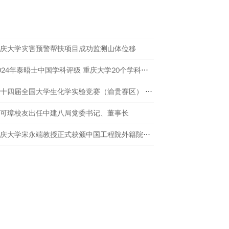
进校园美育与传统文化传承工作。
热点新闻
庆大学灾害预警帮扶项目成功监测山体位移
2024年泰晤士中国学科评级 重庆大学20个学科评为A类
第十四届全国大学生化学实验竞赛（渝贵赛区） 在重庆大学举行
可璋校友出任中建八局党委书记、董事长
重庆大学宋永端教授正式获颁中国工程院外籍院士证书