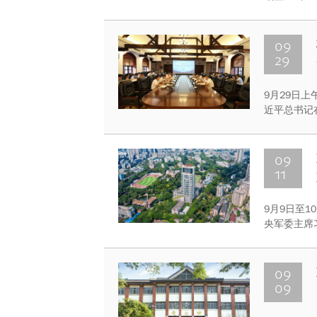
建国家高校
话未来、共
09
29
9月29日
近平总书记
09
11
9月9日至
央军委主席
大师生表示
人根本任务
国建设崭新
09
09