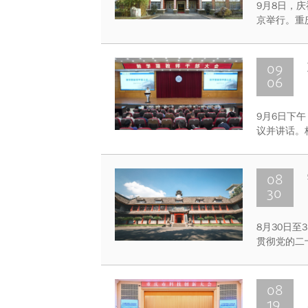
9月8日，
京举行。重
中心主任、
09
06
9月6日下
议并讲话。
点工作。
08
30
8月30日至
贯彻党的二
机制，专题
学研究、队
务。
08
19