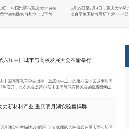
牌活动举行
10日，中国汽研与重庆大学“共建
6月29日至7月4日，重庆大学举
留学生实践实习基地（以下简
澳台学生国情教育研习营——“丝
基地”）签约暨揭牌活动在中国汽
珠”主题实践活动，全校47名港
能源总部基地顺利举行。中汽院
生参与本次研学。本次活动组织
源科技有限公司副总经理傅菊、
们沿河西走廊赴兰州、张掖、嘉
大学国际合作与交流处处长兼留
关、敦煌多地实地走访，深入了
事务管理中心主任阳春出席活
家在丝路文明传承、世界文化遗
双方相关职能负责人、教师代表
护、西北地质生态治理等方面的
华留学生代表共同参与。
成就与发展路径。
第六届中国城市与高校发展大会在渝举行
日，由中国高等教育学会指导、重庆大学主办的第六届中国城市与高
顺利召开，此次大会是第62届中国高等教育博览会的重要活动之
助力新材料产业 重庆明月湖实验室揭牌
日，明月湖实验室揭牌启动暨引进专家团队入驻仪式在重庆两江新区