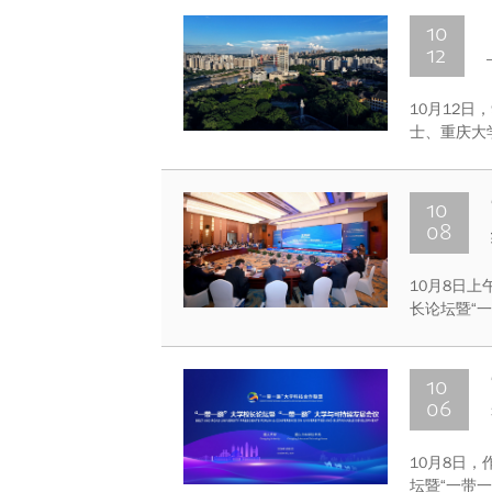
发展喜悦、
10
12
10月12
士、重庆大
10
08
10月8日
长论坛暨“
10
06
10月8日
坛暨“一带