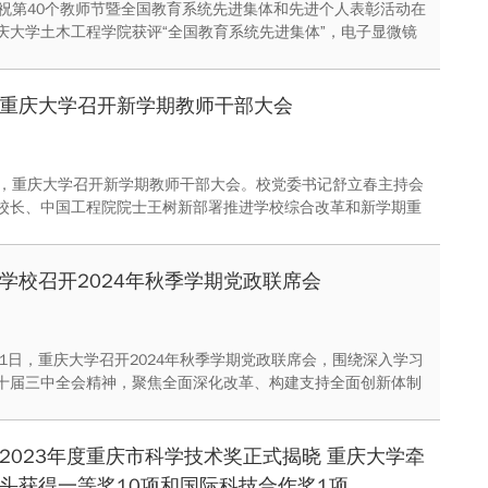
庆祝第40个教师节暨全国教育系统先进集体和先进个人表彰活动在
庆大学土木工程学院获评“全国教育系统先进集体”，电子显微镜
材料学院教授黄晓旭获评“全国模范教师”。
重庆大学召开新学期教师干部大会
午，重庆大学召开新学期教师干部大会。校党委书记舒立春主持会
校长、中国工程院院士王树新部署推进学校综合改革和新学期重
学校召开2024年秋季学期党政联席会
31日，重庆大学召开2024年秋季学期党政联席会，围绕深入学习
十届三中全会精神，聚焦全面深化改革、构建支持全面创新体制
研讨了学校党的建设和全面从严治党、学科发展、人才培养、科
伍建设、国际合作与交流、服务保障等方面的工作思路和重点任
2023年度重庆市科学技术奖正式揭晓 重庆大学牵
头获得一等奖10项和国际科技合作奖1项