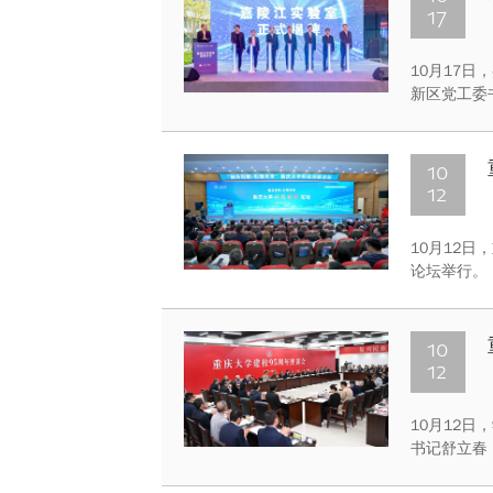
17
10月17
新区党工委
院院士王树
记、管委会
首席科学家
10
12
10月12日
论坛举行。
10
12
10月12
书记舒立春
员，合校后