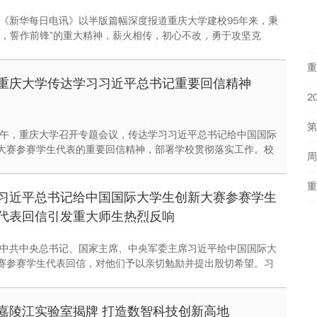
日，《新华每日电讯》以半版篇幅深度报道重庆大学建校95年来，秉
族，誓作前锋”的重大精神，薪火相传，初心不改，勇于攻坚克
新，高举“前锋”旗帜，投身于兴学强国的伟大征程中。
重
重庆大学传达学习习近平总书记重要回信精神
日上午，重庆大学召开专题会议，传达学习习近平总书记给中国国际
大赛参赛学生代表的重要回信精神，部署学校贯彻落实工作。校
周
立春主持会议并讲话。
习近平总书记给中国国际大学生创新大赛参赛学生
代表回信引发重大师生热烈反响
日，中共中央总书记、国家主席、中央军委主席习近平给中国国际大
赛参赛学生代表回信，对他们予以亲切勉励并提出殷切希望。习
的回信在重庆大学师生中引发热烈反响。
嘉陵江实验室揭牌 打造数智科技创新高地