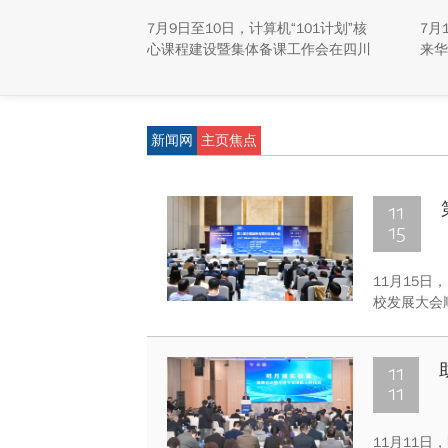
揭
7月9日至10日，计算机“101计划”核
7月
心课程建设暨集体备课工作会在四川
来华
大学江安校区召开。
称“
研新
新能
重庆
新闻网
主页焦点
学生
动，
及来
11
15
11月15
校发展大会
一。
11
11
11月11