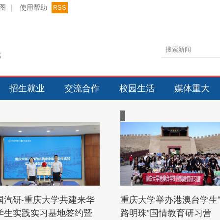
图
|
使用帮助
RSS
招生就业
交流合作
校园生活
媒体重大
国汽研-重庆大学共建来华
重庆大学举办港澳台学生
学生实践实习基地签约暨
路明珠”国情教育研习营