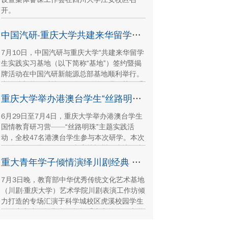
开。
中国汽研-重庆大学共建来华留学生实践实习基地签约暨揭牌活动举行
7月10日，中国汽研与重庆大学“共建来华留学
生实践实习基地（以下简称“基地”）签约暨揭
牌活动在中国汽研新能源总部基地顺利举行。
中汽院新能源科技有限公司副总经理傅菊、重
庆大学国际合作与交流处处长兼留学生事务管
重庆大学举办港澳台学生“丝路明珠”国情教育研习营
理中心主任阳春出席活动，双方相关职能负责
6月29日至7月4日，重庆大学举办港澳台学生
人、教师代表及来华留学生代表共同参与。
国情教育研习营——“丝路明珠”主题实践活
动，全校47名港澳台学生参与本次研学。本次
活动组织同学们沿河西走廊赴兰州、张掖、嘉
峪关、敦煌多地实地走访，深入了解国家在丝
重大青年学子倾情演绎川剧经典 让传统文化在校园“活”起来
路文明传承、世界文化遗产保护、西北地质生
7月3日晚，教育部中华优秀传统文化艺术基地
态治理等方面的建设成就与发展路径。
（川剧·重庆大学）艺术学院川剧表演工作坊倾
力打造的专场汇演于科学城校区虎溪校园学生
活动中心小剧场举办，紧扣重庆市第八届大学
艺术展演“向美而行，逐梦未来”活动主题，推