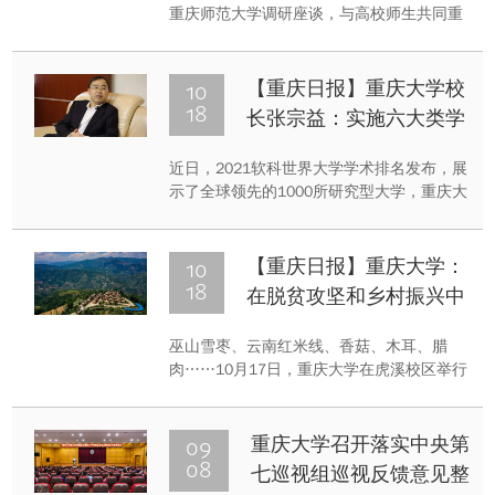
放青春风采
重庆师范大学调研座谈，与高校师生共同重
温习近平总书记“七一”重要讲话精神。陈敏
尔希望全市广大青年时刻牢记习近平总书记
殷殷嘱托，不负时代、不负韶华，从党史学
10
【重庆日报】重庆大学校
习教育中汲取前进力量，在担当奋斗中绽放
18
长张宗益：实施六大类学
青春风采，努力成为堪当民族复兴重任的时
科重点建设项目 打造一流
代新人。
近日，2021软科世界大学学术排名发布，展
学科高峰
示了全球领先的1000所研究型大学，重庆大
学首次跻身世界前300强。作为教育部“双一
流”A类高校建设大学，近年来，重庆大学推
出了哪些创新措施？在服务国家和地方社会
10
【重庆日报】重庆大学：
经济发展方面有着怎样的思考？近日，重庆
18
在脱贫攻坚和乡村振兴中
日报记者专访了重庆大学校长张宗益。
书写奋进之篇
巫山雪枣、云南红米线、香菇、木耳、腊
肉……10月17日，重庆大学在虎溪校区举行
了消费帮扶展销会、定点帮扶成果展、爱心
捐书等国家扶贫日系列主题活动。这是重庆
大学进行定点帮扶的一个缩影。
09
重庆大学召开落实中央第
08
七巡视组巡视反馈意见整