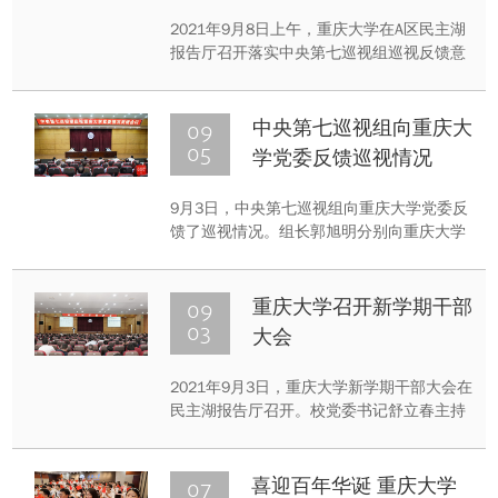
改工作动员会
2021年9月8日上午，重庆大学在A区民主湖
报告厅召开落实中央第七巡视组巡视反馈意
见整改工作动员会。校党委书记舒立春部署
学校巡视整改工作，常务副校长刘汉龙主持
会议。副校长明炬，党委副书记、纪委书记
09
中央第七巡视组向重庆大
陶举虎，党委副书记王旭，校党委常委及各
05
学党委反馈巡视情况
二级单位党政主要负责人参加会议。
9月3日，中央第七巡视组向重庆大学党委反
馈了巡视情况。组长郭旭明分别向重庆大学
党委书记舒立春和重庆大学党委领导班子反
馈了巡视情况。舒立春主持向领导班子反馈
会议并就做好巡视整改工作讲话。
09
重庆大学召开新学期干部
03
大会
2021年9月3日，重庆大学新学期干部大会在
民主湖报告厅召开。校党委书记舒立春主持
会议并作总结讲话，校长张宗益代表学校党
委、行政作了《立足新阶段 贯彻新理念 融
入新格局 科学谋划和推进新一轮“双一流”建
07
喜迎百年华诞 重庆大学