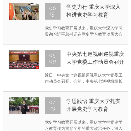
06
学史力行 重庆大学深入
15
推进党史学习教育
党史学习教育开展以来，重庆大学深入学习
贯彻习近平总书记在党史学习教育动员大会
上的重要讲话精神，坚持学党史与悟思想融
会贯通、办实事与开新局同向发力，努力将
学习成效转化为推动学校发展的强大力量，
05
中央第七巡视组巡视重庆
奋力推进学校内涵发展、特色发展、高质量
09
大学党委工作动员会召开
发展。
近日，中央第七巡视组巡视重庆大学党委工
作动员会召开。会前，中央第七巡视组组长
郭旭明主持召开与党委书记舒立春、校长张
宗益的见面沟通会，传达了习近平总书记关
于巡视工作的重要指示精神，通报了有关工
04
学思践悟 重庆大学扎实
作安排。会上，郭旭明作了动员讲话，对做
29
开展党史学习教育
好巡视工作提出要求。舒立春主持会议并讲
话。
党史学习教育开展以来，重庆大学把党史学
习教育作为贯穿全年的重大政治任务，深入