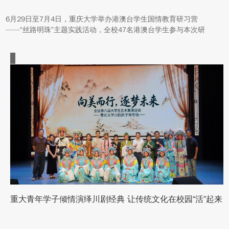
6月29日至7月4日，重庆大学举办港澳台学生国情教育研习营
——“丝路明珠”主题实践活动，全校47名港澳台学生参与本次研
学。本次活动组织同学们沿河西走廊赴兰州、张掖、嘉峪关、敦煌
多地实地走访，深入了解国家在丝路文明传承、世界文化遗产保
护、西北地质生态治理等方面的建设成就与发展路径。
重大青年学子倾情演绎川剧经典 让传统文化在校园“活”起来