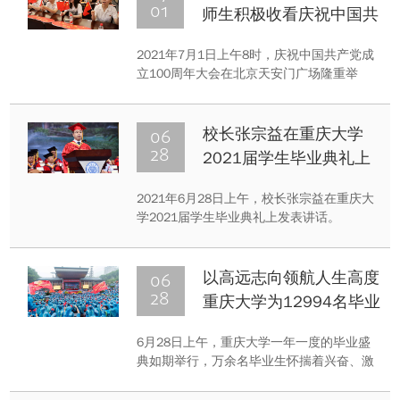
设》的主题报告，对新一轮“双一流”建设和
01
师生积极收看庆祝中国共
新学期重点工作进行了全面部署。
产党成立100周年大会
2021年7月1日上午8时，庆祝中国共产党成
立100周年大会在北京天安门广场隆重举
行。中共中央总书记、国家主席、中央军委
主席习近平发表重要讲话。重庆大学八千余
名党员师生员工、附属医院医务人员积极收
06
校长张宗益在重庆大学
听收看庆祝中国共产党成立100周年大会直
28
2021届学生毕业典礼上
播盛况。
的讲话
2021年6月28日上午，校长张宗益在重庆大
学2021届学生毕业典礼上发表讲话。
06
以高远志向领航人生高度
28
重庆大学为12994名毕业
生举行毕业典礼
6月28日上午，重庆大学一年一度的毕业盛
典如期举行，万余名毕业生怀揣着兴奋、激
动、不舍的心情齐聚风雨操场，聆听毕业前
的“最后一课”，分享这难忘时刻。