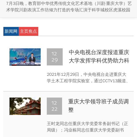
7月3日晚，教育部中华优秀传统文化艺术基地（川剧·重庆大学）艺
术学院川剧表演工作坊倾力打造的专场汇演于科学城校区虎溪校园
学生活动中心小剧场举办，紧扣重庆市第八届大学艺术展演“向美而
行，逐梦未来”活动主题，推进校园美育与传统文化传承工作。
新闻网
主页焦点
12
中央电视台深度报道重庆
29
大学发挥学科优势助力科
技冬奥
2021年12月29日，中央电视台走进重庆大
学土木工程学院实验室，通过CCTV13频道、
央视新闻客户端、央视新闻官方微博、
CGTN（中国国际电视台）等多个平台直播、
报道重庆大学科技助力冬奥会。
12
重庆大学领导班子成员调
22
整
王时龙同志任重庆大学党委常务副书记（正
局级）；冯业栋同志任重庆大学党委副书
记；邓绍江、卢义玉、李剑、刘贵文同志任