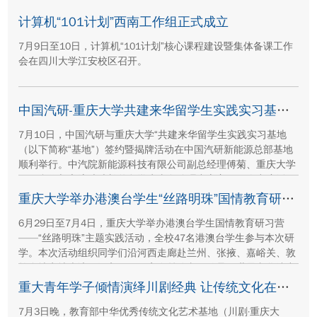
团有限公司、湖南顺天建设集团有限公司、重庆方郡建设工程咨
询有限公司等参建单位代表现场参与封顶仪式。
计算机“101计划”西南工作组正式成立
7月9日至10日，计算机“101计划”核心课程建设暨集体备课工作
会在四川大学江安校区召开。
中国汽研-重庆大学共建来华留学生实践实习基地签约暨揭牌活动举行
7月10日，中国汽研与重庆大学“共建来华留学生实践实习基地
（以下简称“基地”）签约暨揭牌活动在中国汽研新能源总部基地
顺利举行。中汽院新能源科技有限公司副总经理傅菊、重庆大学
国际合作与交流处处长兼留学生事务管理中心主任阳春出席活
动，双方相关职能负责人、教师代表及来华留学生代表共同参
重庆大学举办港澳台学生“丝路明珠”国情教育研习营
与。
6月29日至7月4日，重庆大学举办港澳台学生国情教育研习营
——“丝路明珠”主题实践活动，全校47名港澳台学生参与本次研
学。本次活动组织同学们沿河西走廊赴兰州、张掖、嘉峪关、敦
煌多地实地走访，深入了解国家在丝路文明传承、世界文化遗产
保护、西北地质生态治理等方面的建设成就与发展路径。
重大青年学子倾情演绎川剧经典 让传统文化在校园“活”起来
7月3日晚，教育部中华优秀传统文化艺术基地（川剧·重庆大