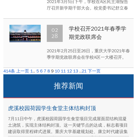
2021年3月5日下午，学校在A区民主湖报告
厅召开新学期干部大会。校党委书记舒立春
主持会议。校长张宗益代表学校党委、行政
作工作报告。
02
学校召开2021年春季学
28
期党政联席会
2021年2月25日至26日，重庆大学2021年春
季学期党政联席会在学校A区一大楼召开。
会议围绕“十四五”发展和2021年工作，专题
研讨了学校党的建设、纪检监察和巡察、学
414条
上一页
1
..
5
6
7
8
9
10
11
12
13
..
21
下一页
生和宣传思想、学科建设与“十四五”规划编
制、人才培养、科研管理、师资队伍建设、
推荐新闻
国际合作与交流、资源配置等方面工作思路
和重点任务。
虎溪校园荷园学生食堂主体结构封顶
7月11日中午，虎溪校园荷园学生食堂项目完成屋面层结构混凝
土浇筑，实现主体结构封顶。这一关键节点的达成，标志着项目
建设取得里程碑式进展。重庆大学基建规划处、康立时代建设集