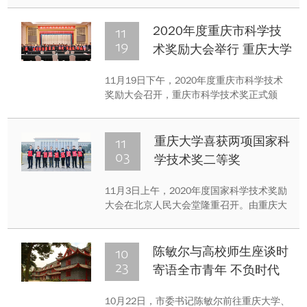
重庆大学副校长（试用期一年）。
11
2020年度重庆市科学技
19
术奖励大会举行 重庆大学
牵头获得16项一等奖
11月19日下午，2020年度重庆市科学技术
奖励大会召开，重庆市科学技术奖正式颁
布。重庆大学牵头获得16项一等奖，项目数
量创历史最高记录，获奖成果数占全市一等
奖数量的50%。
11
重庆大学喜获两项国家科
03
学技术奖二等奖
11月3日上午，2020年度国家科学技术奖励
大会在北京人民大会堂隆重召开。由重庆大
学牵头的“建筑热环境理论及其绿色营造关键
技术”荣获国家科学技术进步奖二等奖。由宁
波江丰电子材料股份有限公司与重庆大学联
10
陈敏尔与高校师生座谈时
合攻关的“超高纯铝钛铜钽金属溅射靶材制备
23
寄语全市青年 不负时代
技术及应用”项目荣获国家技术发明奖二等
不负韶华 在担当奋斗中绽
奖。
10月22日，市委书记陈敏尔前往重庆大学、