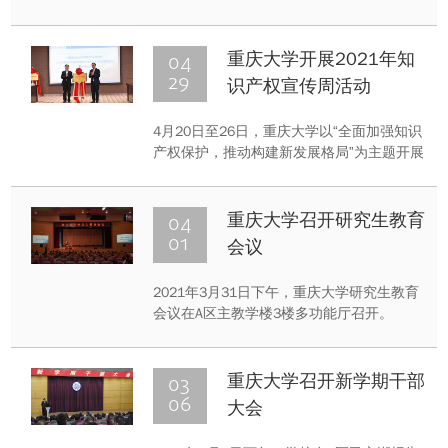
学习贯彻习近平总书记在党史学习教育动员
大会上的重要讲话精神，认真落实教育部党
组、重庆市委工作安排，结合学校实际，全
04
重庆大学开展2021年知
面动员部署，扎实开展形式多样的学习教育
29
识产权宣传周活动
活动。
4月20日至26日，重庆大学以“全面加强知识
产权保护，推动构建新发展格局”为主题开展
了知识产权宣传周活动。活动由科发院、资
产公司、图书馆主办，重庆重大知识产权运
营有限公司、重庆大学知识产权信息服务中
04
重庆大学召开研究生教育
心承办，旨在全面加强知识产权保护等重点
01
会议
工作宣传普及，增强尊重和保护知识产权意
识。
2021年3月31日下午，重庆大学研究生教育
会议在A区主教学楼3楼多功能厅召开。
03
重庆大学召开新学期干部
06
大会