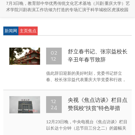
7月3日晚，教育部中华优秀传统文化艺术基地（川剧·重庆大学）艺
术学院川剧表演工作坊倾力打造的专场汇演于科学城校区虎溪校园
学生活动中心小剧场举办，紧扣重庆市第八届大学艺术展演“向美而
行，逐梦未来”活动主题，推进校园美育与传统文化传承工作。
新闻网
主页焦点
02
舒立春书记、张宗益校长
12
辛丑年春节致辞
值此辞旧迎新的美好时刻，党委书记舒立
春、校长张宗益代表重庆大学党委和行政，
向全体师生员工、离退休老同志、海内外校
友以及关心支持学校发展的社会各界朋友，
致以新春的祝福和美好的祝愿！
12
央视《焦点访谈》栏目点
24
赞我校“扶贫”特色举措
12月23日晚，中央电视台《焦点访谈》栏目
以长达十分钟（总节目三分之二）的篇幅关
注报道重庆大学对口帮扶云南绿春消费扶贫