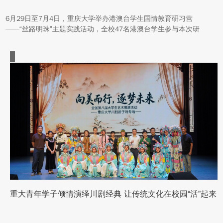
6月29日至7月4日，重庆大学举办港澳台学生国情教育研习营
——“丝路明珠”主题实践活动，全校47名港澳台学生参与本次研
学。本次活动组织同学们沿河西走廊赴兰州、张掖、嘉峪关、敦煌
多地实地走访，深入了解国家在丝路文明传承、世界文化遗产保
护、西北地质生态治理等方面的建设成就与发展路径。
重大青年学子倾情演绎川剧经典 让传统文化在校园“活”起来