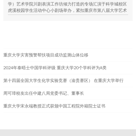
学）艺术学院川剧表演工作坊倾力打造的专场汇演于科学城校区
虎溪校园学生活动中心小剧场举办，紧扣重庆市第八届大学艺术
展演“向美而行，逐梦未来”活动主题，推进校园美育与传统文化
传承工作。
热点新闻
重庆大学灾害预警帮扶项目成功监测山体位移
2024年泰晤士中国学科评级 重庆大学20个学科评为A类
第十四届全国大学生化学实验竞赛（渝贵赛区） 在重庆大学举行
周可璋校友出任中建八局党委书记、董事长
重庆大学宋永端教授正式获颁中国工程院外籍院士证书