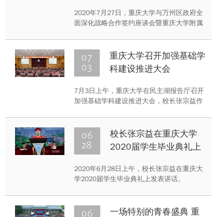
会暨重庆大学附属三峡医
2020年7月27日，重庆大学与万州区政府全
院揭牌仪式在万州举行
面深化战略合作签约座谈会暨重庆大学附属
三峡医院揭牌仪式在万州举行。
07
重庆大学召开加强基础学
03
科建设推进大会
7月3日上午，重庆大学在民主湖报告厅召开
加强基础学科建设推进大会，校长张宗益作
专题报告，系统阐述重庆大学学科发展的建
设思路，深入分析学校基础学科发展形势机
遇，并对基础文科、基础理科建设作部署。
06
校长张宗益在重庆大学
28
2020届学生毕业典礼上
的讲话
2020年6月28日上午，校长张宗益在重庆大
学2020届学生毕业典礼上发表讲话。
06
一场特别的青春盛典 重