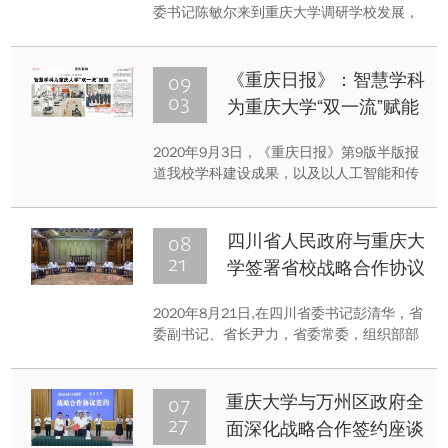
委书记陈敏尔来到重庆大学调研学校发展，
看望教师并为师生作形势政策报告。在作形
势报告时强调，推动办学水平迈上新台阶，
更好地服务经济社会发展。同时他代表市
09
《重庆日报》：智慧学科
委、市政府向全市广大教师和教育工作者致
03
为重庆大学“双一流”赋能
以节日的祝贺和诚挚的慰问。
2020年9月3日，《重庆日报》第9版半版报
道我校学科建设成果，以及以人工智能和传
统工科深度交叉融合，全面推动学校“双一
流”建设的举措
08
四川省人民政府与重庆大
21
学签署省校战略合作协议
2020年8月21日,在四川省委书记彭清华，省
委副书记、省长尹力，省委常委，组织部部
长王正谱，重庆大学校长张宗益、副校长明
炬、组织部部长李学静的见证下,四川省副省
长杨洪波与重庆大学副校长廖瑞金签署省校
07
重庆大学与万州区政府全
战略合作协议。
27
面深化战略合作签约座谈