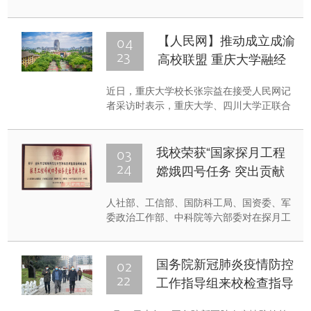
大学国际学术交流中心召开。
04
【人民网】推动成立成渝
23
高校联盟 重庆大学融经
济圈建双一流
近日，重庆大学校长张宗益在接受人民网记
者采访时表示，重庆大学、四川大学正联合
重庆、四川多所知名高校，推动成立成渝地
区双城经济圈高校联盟。未来，两地高校有
望实现学分互认、学科互补、科研成果互
03
我校荣获“国家探月工程
认，并联合开展研究，攻坚重大科研项目。
24
嫦娥四号任务 突出贡献
单位”荣誉称号
人社部、工信部、国防科工局、国资委、军
委政治工作部、中科院等六部委对在探月工
程嫦娥四号任务中作出突出贡献的单位和个
人进行了表彰。重庆大学嫦娥四号任务生物
科普试验载荷研制团队荣获“探月工程嫦娥四
02
国务院新冠肺炎疫情防控
号任务突出贡献单位”称号，项目总指挥刘汉
22
工作指导组来校检查指导
龙、总设计师谢更新荣获“探月工程嫦娥四号
工作
任务突出贡献者”荣誉称号。