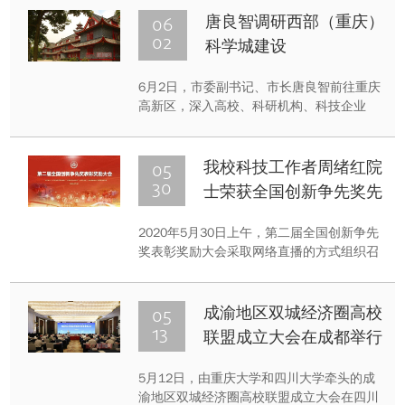
06
唐良智调研西部（重庆）
02
科学城建设
6月2日，市委副书记、市长唐良智前往重庆
高新区，深入高校、科研机构、科技企业
等，实地调研西部（重庆）科学城建设。市
领导屈谦，重庆大学党委书记舒立春、校长
张宗益、副校长明炬、刘汉龙等分别参加有
05
我校科技工作者周绪红院
关活动。
30
士荣获全国创新争先奖先
进个人奖
2020年5月30日上午，第二届全国创新争先
奖表彰奖励大会采取网络直播的方式组织召
开。我校科技工作者周绪红院士荣获全国创
新争先奖先进个人奖。
05
成渝地区双城经济圈高校
13
联盟成立大会在成都举行
5月12日，由重庆大学和四川大学牵头的成
渝地区双城经济圈高校联盟成立大会在四川