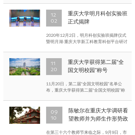
举措，点赞我校结合重庆火锅产业，发挥校
友力量，组织策划重庆知名火锅企业购买绿
12
重庆大学明月科创实验班
春香辛料开展“造血式”消费扶贫的特色举
02
正式揭牌
措。
2020年12月2日，明月科创实验班揭牌仪式
暨明月湖-重庆大学新工科教育科创平台研讨
会在重庆大学虎溪校区召开。重庆大学党委
书记舒立春，重庆两江新区党工委副书记、
管委会常务副主任王志杰，香港科技大学教
11
重庆大学获得第二届“全
授、深圳市大疆创新科技有限公司创始人、
20
国文明校园”称号
明月湖国际智能产业科创基地创始人李泽湘
出席上述活动。
11月20日，第二届“全国文明校园”名单公
布，重庆大学获得第二届“全国文明校园”称
号。这是继获评第一届重庆市文明校园、创
建全国文明校园先进学校荣誉称号后，重庆
大学精神文明建设工作取得的又一重大标志
09
陈敏尔在重庆大学调研看
性成果。
10
望教师并为师生作形势政
策报告
在第三十六个教师节来临之际，9月9日，市