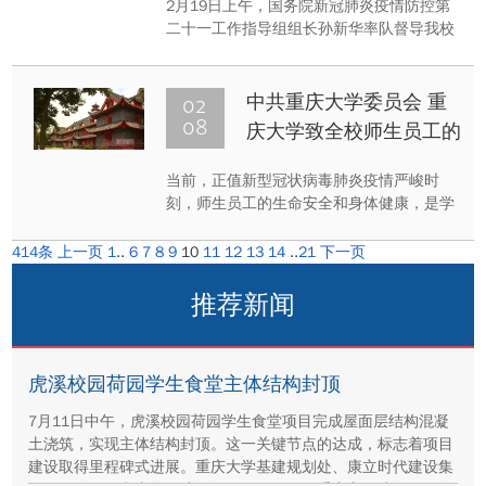
2月19日上午，国务院新冠肺炎疫情防控第
二十一工作指导组组长孙新华率队督导我校
疫情防控工作。指导组深入宿舍、食堂、医
院实地督查防控落实情况，对学校防疫工作
机制落实、校园管理管控、线上教学情况、
02
中共重庆大学委员会 重
防疫物资调配、复学准备工作、防控教育宣
08
庆大学致全校师生员工的
传等工作给予具体指导。
一封信
当前，正值新型冠状病毒肺炎疫情严峻时
刻，师生员工的生命安全和身体健康，是学
校最大的责任和最深的牵挂。面对疫情，学
校坚决贯彻习近平总书记重要指示精神和党
414条
上一页
1
..
6
7
8
9
10
11
12
13
14
..
21
下一页
中央、国务院决策部署以及教育部、市委、
市政府的工作要求，积极构筑联防联控、群
推荐新闻
防群治的严密防线。
虎溪校园荷园学生食堂主体结构封顶
7月11日中午，虎溪校园荷园学生食堂项目完成屋面层结构混凝
土浇筑，实现主体结构封顶。这一关键节点的达成，标志着项目
建设取得里程碑式进展。重庆大学基建规划处、康立时代建设集