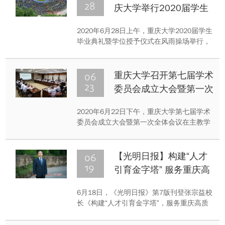
28
庆大学举行2020届学生
毕业典礼
2020年6月28日上午，重庆大学2020届学生
毕业典礼暨学位授予仪式在风雨操场举行，
万余名毕业生通过线下和“云端”相结合的方
式参加了这场特别的青春盛典。
06
重庆大学召开第七届学术
23
委员会成立大会暨第一次
全体会议
2020年6月22日下午，重庆大学第七届学术
委员会成立大会暨第一次全体会议在主教学
楼506会议室隆重召开。张宗益校长主持会
议，舒立春、周绪红、潘复生等本届学术委
员会委员出席会议。
06
【光明日报】构建“人才
19
引育金字塔” 服务重庆高
质量发展
6月18日，《光明日报》第7版刊登张宗益校
长《构建“人才引育金字塔”，服务重庆高质
量发展》署名文章，介绍我校人才引育工作
经验做法。