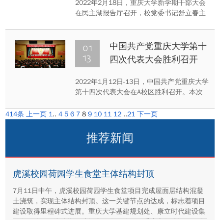
2022年2月18日，重庆大学新学期干部大会
在民主湖报告厅召开，校党委书记舒立春主
持会议。校长张宗益作题为《聚焦高水平育
人 开启供给侧改革 高质量推进新一轮“双一
流”建设》的主题报告，报告系统回顾了学校
01
中国共产党重庆大学第十
2021年工作，全面部署了学校2022年重点
13
四次代表大会胜利召开
工作。
2022年1月12日-13日，中国共产党重庆大学
第十四次代表大会在A校区胜利召开。本次
党代会是在立足新发展阶段、贯彻新发展理
念、服务构建新发展格局，加快建设中国特
414条
上一页
1
..
4
5
6
7
8
9
10
11
12
..
21
下一页
色世界一流大学，向着全面建成社会主义现
代化强国的第二个百年奋斗目标迈进的关键
推荐新闻
时期召开的一次重要会议。
虎溪校园荷园学生食堂主体结构封顶
7月11日中午，虎溪校园荷园学生食堂项目完成屋面层结构混凝
土浇筑，实现主体结构封顶。这一关键节点的达成，标志着项目
建设取得里程碑式进展。重庆大学基建规划处、康立时代建设集