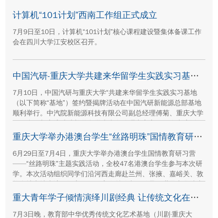
团有限公司、湖南顺天建设集团有限公司、重庆方郡建设工程咨
询有限公司等参建单位代表现场参与封顶仪式。
计算机“101计划”西南工作组正式成立
7月9日至10日，计算机“101计划”核心课程建设暨集体备课工作
会在四川大学江安校区召开。
中国汽研-重庆大学共建来华留学生实践实习基地签约暨揭牌活动举行
7月10日，中国汽研与重庆大学“共建来华留学生实践实习基地
（以下简称“基地”）签约暨揭牌活动在中国汽研新能源总部基地
顺利举行。中汽院新能源科技有限公司副总经理傅菊、重庆大学
国际合作与交流处处长兼留学生事务管理中心主任阳春出席活
动，双方相关职能负责人、教师代表及来华留学生代表共同参
重庆大学举办港澳台学生“丝路明珠”国情教育研习营
与。
6月29日至7月4日，重庆大学举办港澳台学生国情教育研习营
——“丝路明珠”主题实践活动，全校47名港澳台学生参与本次研
学。本次活动组织同学们沿河西走廊赴兰州、张掖、嘉峪关、敦
煌多地实地走访，深入了解国家在丝路文明传承、世界文化遗产
保护、西北地质生态治理等方面的建设成就与发展路径。
重大青年学子倾情演绎川剧经典 让传统文化在校园“活”起来
7月3日晚，教育部中华优秀传统文化艺术基地（川剧·重庆大