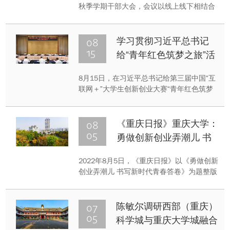
秋季学期干部大会，会议以线上线下相结合
的方式召开。校党委书记舒立春主持会议并
提出工作要求。校长、中国工程院院士王树
新作主题报告，部署本学期重点工作。
08
学习贯彻习近平总书记
15
给“青年红色筑梦之旅”活
动大学生重要回信精神五
8月15日，在习近平总书记给第三届中国“互
周年座谈会在渝召开
联网＋”大学生创新创业大赛“青年红色筑梦
之旅”大学生回信五周年之际，教育部组织召
开专题座谈会深入学习贯彻重要回信精神。
会议在第八届中国国际“互联网+”大学生创新
08
《重庆日报》重庆大学：
创业大赛主办地重庆举行。
05
勇做创新创业弄潮儿 书
写新时代青春答卷
2022年8月5日，《重庆日报》以《勇做创新
创业弄潮儿 书写新时代青春答卷》为题整版
报道重庆大学厚植“双创”沃土，敢闯会创，
为国家和地方经济提供优质的智力支持和人
才服务，带动学校“双一流”建设取得良好成
07
陈敏尔调研西部（重庆）
效。
05
科学城与重庆大学城融合