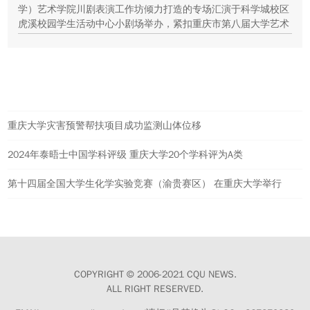
学）艺术学院川剧表演工作坊倾力打造的专场汇演于科学城校区
虎溪校园学生活动中心小剧场举办，紧扣重庆市第八届大学艺术
展演“向美而行，逐梦未来”活动主题，推进校园美育与传统文化
传承工作。
热点新闻
重庆大学灾害预警帮扶项目成功监测山体位移
2024年泰晤士中国学科评级 重庆大学20个学科评为A类
第十四届全国大学生化学实验竞赛（渝贵赛区） 在重庆大学举行
COPYRIGHT © 2006-2021 CQU NEWS.
ALL RIGHT RESERVED.