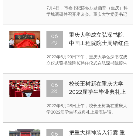
发展并召开座谈会
7月4日，市委书记陈敏尔赴西部（重庆）科
学城调研并召开座谈会。重庆大学党委书记
舒立春、校长王树新参加有关活动。
06
重庆大学成立弘深书院
29
中国工程院院士周绪红任
首任院长
2022年6月29日下午，重庆大学弘深书院成
立仪式暨书院院长聘任仪式在弘深书院报告
厅举行。重庆大学校长、中国工程院院士王
树新，中国工程院院士、弘深书院院长周绪
红，校党委副书记冯业栋，校长助理、虎溪
06
校长王树新在重庆大学
校区管委会主任饶劲松等出席仪式。仪式由
28
2022届学生毕业典礼上
本科生院院长李正良主持。
的讲话
2022年6月28日上午，校长王树新在重庆大
学2022届学生毕业典礼上发表讲话。
06
把重大精神装入行囊 重