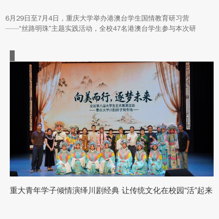
6月29日至7月4日，重庆大学举办港澳台学生国情教育研习营
——“丝路明珠”主题实践活动，全校47名港澳台学生参与本次研
学。本次活动组织同学们沿河西走廊赴兰州、张掖、嘉峪关、敦煌
多地实地走访，深入了解国家在丝路文明传承、世界文化遗产保
护、西北地质生态治理等方面的建设成就与发展路径。
重大青年学子倾情演绎川剧经典 让传统文化在校园“活”起来