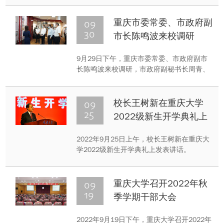
间，重庆大学始终以先锋姿态，主动融入重
庆和国家发展大局，勇挑重大担当，深入推
09
重庆市委常委、市政府副
进“双一流”建设，推动学校内涵发展、特色
30
市长陈鸣波来校调研
发展、高质量发展。
9月29日下午，重庆市委常委、市政府副市
长陈鸣波来校调研，市政府副秘书长周青、
市科技局局长明炬、市经济信息委总工程师
匡建参加调研会谈；校党委书记舒立春，校
长、中国工程院院士王树新，中国工程院院
09
校长王树新在重庆大学
士潘复生，校长助理、科发院、前沿院院长
25
2022级新生开学典礼上
朱才朝陪同调研并参加会谈。
的讲话
2022年9月25日上午，校长王树新在重庆大
学2022级新生开学典礼上发表讲话。
09
重庆大学召开2022年秋
19
季学期干部大会
2022年9月19日下午，重庆大学召开2022年