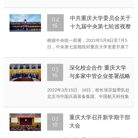
并发表重要讲话，希望全国广大青年牢记党
的教诲，立志民族复兴，不负韶华，不负时
代，不负人民，在青春的赛道上奋力奔跑，
04
中共重庆大学委员会关于
争取跑出当代青年的最好成绩。习近平总书
16
十九届中央第七轮巡视整
记重要讲话在重庆大学师生中引发热烈反
改进展情况的通报
响。
根据中央统一部署，2021年5月8日至7月5
日，中央第七巡视组对重庆大学党委开展了
常规巡视。2021年9月3日，中央巡视组向学
校党委反馈了巡视意见。按照巡视工作有关
要求，现将巡视整改进展情况予以公布。
03
深化校企合作 重庆大学
16
与多家中管企业签署战略
合作协议
2022年3月15日、16日，校长张宗益带队赴
北京与中国兵器装备集团、中国航天科技集
团、中国电子科技集团、中国航空发动机集
团等4家中管企业签署战略合作协议。
02
重庆大学召开新学期干部
18
大会