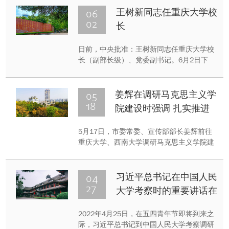
谈，就深化科技创新、人才汇聚、城市提
06
王树新同志任重庆大学校
升、乡村振兴、文化传承等方面的校地合作
02
长
开展深入交流。
日前，中央批准：王树新同志任重庆大学校
长（副部长级）、党委副书记。6月2日下
午，重庆大学召开教师干部视频会议。中央
组织部副部长、中央编办主任李小新同志到
会宣布中央决定并讲话，教育部副部长、党
05
姜辉在调研马克思主义学
组成员田学军同志，重庆市委常委、组织部
18
院建设时强调 扎实推进
部长蔡允革同志出席会议并讲话。重庆大学
全市马克思主义学院高质
党委书记舒立春同志主持会议。
5月17日，市委常委、宣传部部长姜辉前往
量发展
重庆大学、西南大学调研马克思主义学院建
设和思政课开展情况。他强调，要深入学习
贯彻习近平总书记关于坚持和发展马克思主
义、关于哲学社会科学的重要论述，进一步
04
习近平总书记在中国人民
做实部校共建，推动马克思主义学院实现高
27
大学考察时的重要讲话在
质量发展，为培养堪当民族复兴重任的时代
重庆大学师生中引起热烈
新人作出新的更大贡献。
2022年4月25日，在五四青年节即将到来之
反响
际，习近平总书记到中国人民大学考察调研