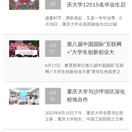
28
庆大学12515名毕业生启
航新征程
盛夏时节，离歌渐起，又是一年毕业季。6
月28日，重庆大学在风雨操场为2022届
12515名毕业生举行毕业典礼和学位授予仪
式。满怀对未来的无限憧憬期待，对母校、
恩师、同窗的眷恋不舍，全体毕业生聆听了
06
第八届中国国际“互联网
校长、中国工程院院士王树新以“传承重大精
17
+”大学生创新创业大
神，勇做开路先锋和事业闯将”为题的“最后
赛“青年红色筑梦之旅”活
一课”。
6月17日，教育部举行第八届中国国际“互联
动正式启动
网+”大学生创新创业大赛“青年红色筑梦之
旅”活动全国启动仪式。教育部党组书记、部
长怀进鹏在北京会场出席仪式并讲话，教育
部党组成员、副部长钟登华授旗。
06
重庆大学与沙坪坝区深化
15
校地合作
2022年6月15日下午，重庆大学党委书记舒
立春，重庆大学校长、中国工程院院士王树
新带队赴沙坪坝区，与沙坪坝区委书记唐小
平，区委副书记、区长肖庆华等区领导座