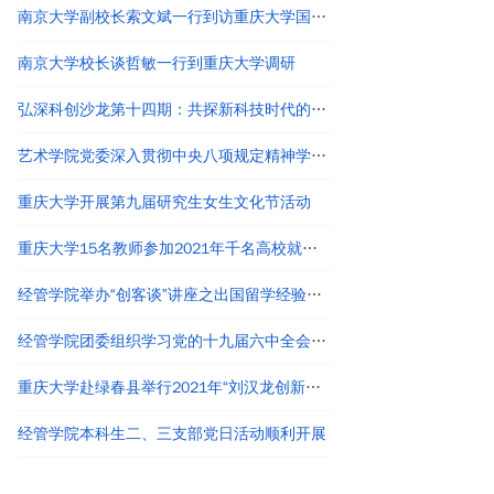
南京大学副校长索文斌一行到访重庆大学国家卓越工程师学院
南京大学校长谈哲敏一行到重庆大学调研
弘深科创沙龙第十四期：共探新科技时代的创新创业与职业发展
艺术学院党委深入贯彻中央八项规定精神学习教育读书班结业
重庆大学开展第九届研究生女生文化节活动
重庆大学15名教师参加2021年千名高校就业工作者专题培训
经管学院举办“创客谈”讲座之出国留学经验分享
经管学院团委组织学习党的十九届六中全会精神
重庆大学赴绿春县举行2021年“刘汉龙创新团队龙之梦”奖助学金颁发仪式
经管学院本科生二、三支部党日活动顺利开展