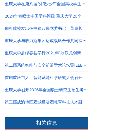
重庆大学在第八届“外教社杯”全国高校学生跨文化能力大赛短视频大赛中荣获佳绩
2024年泰晤士中国学科评级 重庆大学20个学科评为A类
周可璋校友出任中建八局党委书记、董事长
重庆大学与赛力斯集团达成战略合作共同探寻产教融合创新路径
重庆大学赴绿春县举行2021年“刘汉龙创新团队龙之梦”奖助学金颁发仪式
第二届系统智能与安全前沿学术论坛暨IEEE Chongqing Section成立仪式在重庆举办
首届重庆市人工智能赋能科学研究大会召开
重庆大学召开2026年全国硕士研究生招生考试自命题评卷工作会议
第三届成渝地区双城经济圈教育科技人才融汇发展论坛举行
相关信息