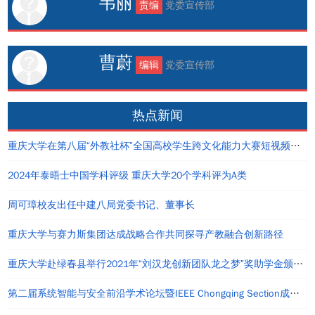
韦丽
责编
党委宣传部
曹蔚
编辑
党委宣传部
热点新闻
重庆大学在第八届“外教社杯”全国高校学生跨文化能力大赛短视频大赛中荣获佳绩
2024年泰晤士中国学科评级 重庆大学20个学科评为A类
周可璋校友出任中建八局党委书记、董事长
重庆大学与赛力斯集团达成战略合作共同探寻产教融合创新路径
重庆大学赴绿春县举行2021年“刘汉龙创新团队龙之梦”奖助学金颁发仪式
第二届系统智能与安全前沿学术论坛暨IEEE Chongqing Section成立仪式在重庆举办