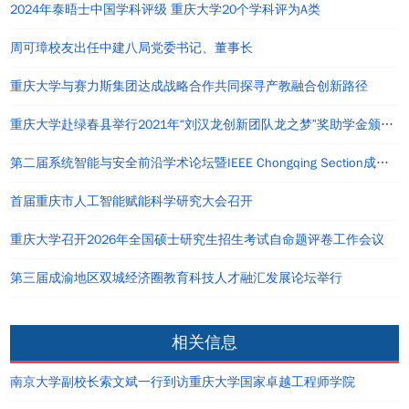
2024年泰晤士中国学科评级 重庆大学20个学科评为A类
周可璋校友出任中建八局党委书记、董事长
重庆大学与赛力斯集团达成战略合作共同探寻产教融合创新路径
重庆大学赴绿春县举行2021年“刘汉龙创新团队龙之梦”奖助学金颁发仪式
第二届系统智能与安全前沿学术论坛暨IEEE Chongqing Section成立仪式在重庆举办
首届重庆市人工智能赋能科学研究大会召开
重庆大学召开2026年全国硕士研究生招生考试自命题评卷工作会议
第三届成渝地区双城经济圈教育科技人才融汇发展论坛举行
相关信息
南京大学副校长索文斌一行到访重庆大学国家卓越工程师学院