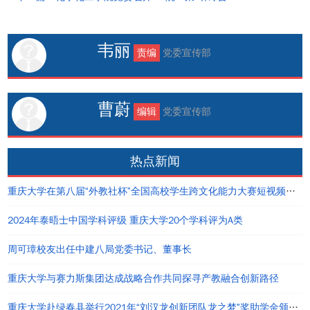
韦丽
责编
党委宣传部
曹蔚
编辑
党委宣传部
热点新闻
重庆大学在第八届“外教社杯”全国高校学生跨文化能力大赛短视频大赛中荣获佳绩
2024年泰晤士中国学科评级 重庆大学20个学科评为A类
周可璋校友出任中建八局党委书记、董事长
重庆大学与赛力斯集团达成战略合作共同探寻产教融合创新路径
重庆大学赴绿春县举行2021年“刘汉龙创新团队龙之梦”奖助学金颁发仪式