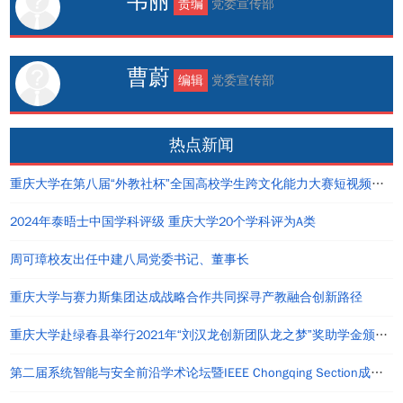
韦丽
责编
党委宣传部
曹蔚
编辑
党委宣传部
热点新闻
重庆大学在第八届“外教社杯”全国高校学生跨文化能力大赛短视频大赛中荣获佳绩
2024年泰晤士中国学科评级 重庆大学20个学科评为A类
周可璋校友出任中建八局党委书记、董事长
重庆大学与赛力斯集团达成战略合作共同探寻产教融合创新路径
重庆大学赴绿春县举行2021年“刘汉龙创新团队龙之梦”奖助学金颁发仪式
第二届系统智能与安全前沿学术论坛暨IEEE Chongqing Section成立仪式在重庆举办