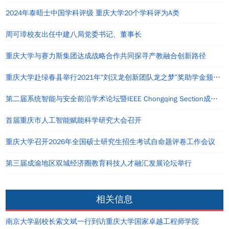
2024年泰晤士中国学科评级 重庆大学20个学科评为A类
周可璋校友出任中建八局党委书记、董事长
重庆大学与赛力斯集团达成战略合作共同探寻产教融合创新路径
重庆大学赴绿春县举行2021年“刘汉龙创新团队龙之梦”奖助学金颁发仪式
第二届系统智能与安全前沿学术论坛暨IEEE Chongqing Section成立仪式在重庆举办
首届重庆市人工智能赋能科学研究大会召开
重庆大学召开2026年全国硕士研究生招生考试自命题评卷工作会议
第三届成渝地区双城经济圈教育科技人才融汇发展论坛举行
相关信息
南京大学副校长索文斌一行到访重庆大学国家卓越工程师学院