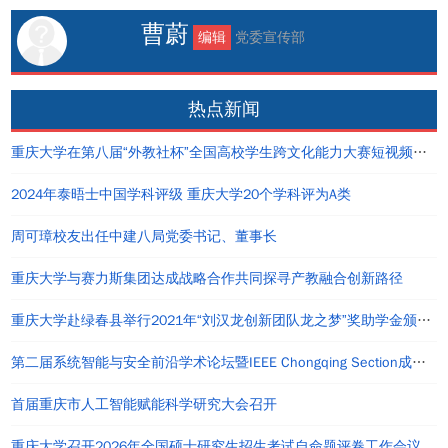
曹蔚
编辑
党委宣传部
热点新闻
重庆大学在第八届“外教社杯”全国高校学生跨文化能力大赛短视频大赛中荣获佳绩
2024年泰晤士中国学科评级 重庆大学20个学科评为A类
周可璋校友出任中建八局党委书记、董事长
重庆大学与赛力斯集团达成战略合作共同探寻产教融合创新路径
重庆大学赴绿春县举行2021年“刘汉龙创新团队龙之梦”奖助学金颁发仪式
第二届系统智能与安全前沿学术论坛暨IEEE Chongqing Section成立仪式在重庆举办
首届重庆市人工智能赋能科学研究大会召开
重庆大学召开2026年全国硕士研究生招生考试自命题评卷工作会议