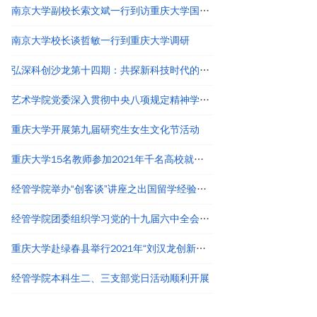
南京大学副校长索文斌一行到访重庆大学国家卓越工程师学院
南京大学校长谈哲敏一行到重庆大学调研
弘深科创沙龙第十四期：共探新科技时代的创新创业与职业发展
艺术学院党委深入贯彻中央八项规定精神学习教育读书班结业
重庆大学开展第九届研究生女生文化节活动
重庆大学15名教师参加2021年千名高校就业工作者专题培训
经管学院举办“创客谈”讲座之出国留学经验分享
经管学院团委组织学习党的十九届六中全会精神
重庆大学赴绿春县举行2021年“刘汉龙创新团队龙之梦”奖助学金颁发仪式
经管学院本科生二、三支部党日活动顺利开展