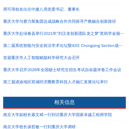
周可璋校友出任中建八局党委书记、董事长
重庆大学与赛力斯集团达成战略合作共同探寻产教融合创新路径
重庆大学赴绿春县举行2021年“刘汉龙创新团队龙之梦”奖助学金颁发仪式
第二届系统智能与安全前沿学术论坛暨IEEE Chongqing Section成立仪式在重庆举办
首届重庆市人工智能赋能科学研究大会召开
重庆大学召开2026年全国硕士研究生招生考试自命题评卷工作会议
第三届成渝地区双城经济圈教育科技人才融汇发展论坛举行
相关信息
南京大学副校长索文斌一行到访重庆大学国家卓越工程师学院
南京大学校长谈哲敏一行到重庆大学调研