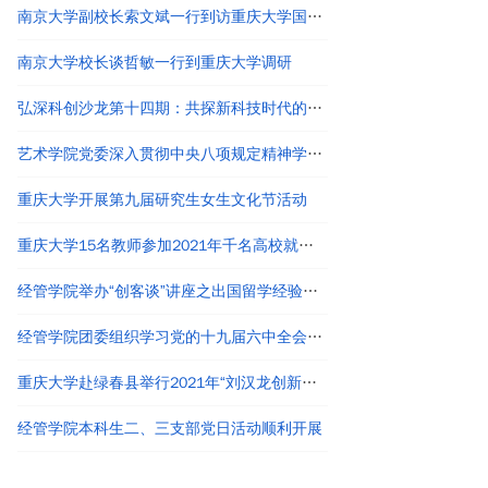
南京大学副校长索文斌一行到访重庆大学国家卓越工程师学院
南京大学校长谈哲敏一行到重庆大学调研
弘深科创沙龙第十四期：共探新科技时代的创新创业与职业发展
艺术学院党委深入贯彻中央八项规定精神学习教育读书班结业
重庆大学开展第九届研究生女生文化节活动
重庆大学15名教师参加2021年千名高校就业工作者专题培训
经管学院举办“创客谈”讲座之出国留学经验分享
经管学院团委组织学习党的十九届六中全会精神
重庆大学赴绿春县举行2021年“刘汉龙创新团队龙之梦”奖助学金颁发仪式
经管学院本科生二、三支部党日活动顺利开展