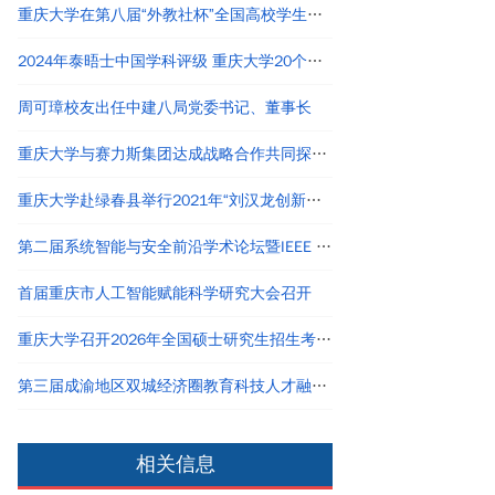
重庆大学在第八届“外教社杯”全国高校学生跨文化能力大赛短视频大赛中荣获佳绩
2024年泰晤士中国学科评级 重庆大学20个学科评为A类
周可璋校友出任中建八局党委书记、董事长
重庆大学与赛力斯集团达成战略合作共同探寻产教融合创新路径
重庆大学赴绿春县举行2021年“刘汉龙创新团队龙之梦”奖助学金颁发仪式
第二届系统智能与安全前沿学术论坛暨IEEE Chongqing Section成立仪式在重庆举办
首届重庆市人工智能赋能科学研究大会召开
重庆大学召开2026年全国硕士研究生招生考试自命题评卷工作会议
第三届成渝地区双城经济圈教育科技人才融汇发展论坛举行
相关信息