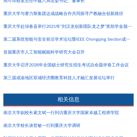
周可璋校友出任中建八局党委书记、董事长
重庆大学与赛力斯集团达成战略合作共同探寻产教融合创新路径
重庆大学赴绿春县举行2021年“刘汉龙创新团队龙之梦”奖助学金颁发仪式
第二届系统智能与安全前沿学术论坛暨IEEE Chongqing Section成立仪式在重庆举办
首届重庆市人工智能赋能科学研究大会召开
重庆大学召开2026年全国硕士研究生招生考试自命题评卷工作会议
第三届成渝地区双城经济圈教育科技人才融汇发展论坛举行
相关信息
南京大学副校长索文斌一行到访重庆大学国家卓越工程师学院
南京大学校长谈哲敏一行到重庆大学调研