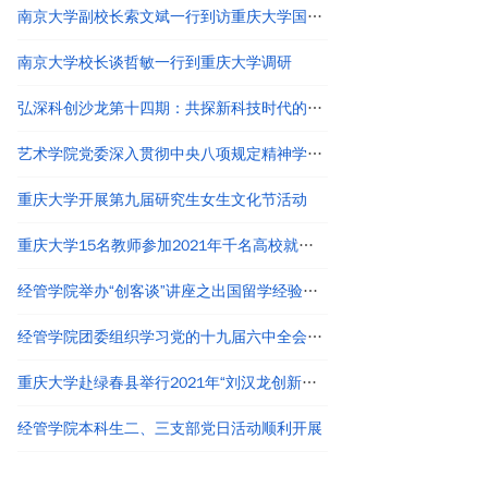
南京大学副校长索文斌一行到访重庆大学国家卓越工程师学院
南京大学校长谈哲敏一行到重庆大学调研
弘深科创沙龙第十四期：共探新科技时代的创新创业与职业发展
艺术学院党委深入贯彻中央八项规定精神学习教育读书班结业
重庆大学开展第九届研究生女生文化节活动
重庆大学15名教师参加2021年千名高校就业工作者专题培训
经管学院举办“创客谈”讲座之出国留学经验分享
经管学院团委组织学习党的十九届六中全会精神
重庆大学赴绿春县举行2021年“刘汉龙创新团队龙之梦”奖助学金颁发仪式
经管学院本科生二、三支部党日活动顺利开展