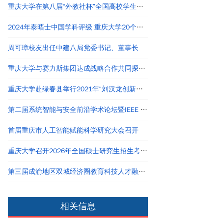
重庆大学在第八届“外教社杯”全国高校学生跨文化能力大赛短视频大赛中荣获佳绩
2024年泰晤士中国学科评级 重庆大学20个学科评为A类
周可璋校友出任中建八局党委书记、董事长
重庆大学与赛力斯集团达成战略合作共同探寻产教融合创新路径
重庆大学赴绿春县举行2021年“刘汉龙创新团队龙之梦”奖助学金颁发仪式
第二届系统智能与安全前沿学术论坛暨IEEE Chongqing Section成立仪式在重庆举办
首届重庆市人工智能赋能科学研究大会召开
重庆大学召开2026年全国硕士研究生招生考试自命题评卷工作会议
第三届成渝地区双城经济圈教育科技人才融汇发展论坛举行
相关信息