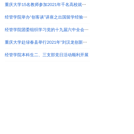
重庆大学15名教师参加2021年千名高校就业工作者专题培训
经管学院举办“创客谈”讲座之出国留学经验分享
经管学院团委组织学习党的十九届六中全会精神
重庆大学赴绿春县举行2021年“刘汉龙创新团队龙之梦”奖助学金颁发仪式
经管学院本科生二、三支部党日活动顺利开展