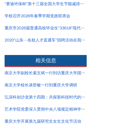
“赛迪环保杯”第十三届全国大学生节能减排社会实践与科技竞赛在重庆大学举办
学校召开2026年春季学期党政联席会
重庆市2026届普通高校毕业生“33618”现代制造业春季专场双选活动在重庆大学举行
2020“山东—名校人才直通车”招聘活动在我校举行
相关信息
南京大学副校长索文斌一行到访重庆大学国家卓越工程师学院
南京大学校长谈哲敏一行到重庆大学调研
弘深科创沙龙第十四期：共探新科技时代的创新创业与职业发展
艺术学院党委深入贯彻中央八项规定精神学习教育读书班结业
重庆大学开展第九届研究生女生文化节活动