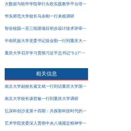
大数据与软件学院举行头歌实践教学平台培训会
华东师范大学校长马余刚一行来校调研
智谷校园一至三组团项目初步设计技术评审会和A校园艺术中心项目建议书评估会召开
中南民族大学党委书记徐业勤一行到重庆大学调研
重庆大学召开学习贯彻习近平总书记“5·17”重要讲话精神十周年经验交流暨工作部署会
相关信息
南京大学副校长索文斌一行到访重庆大学国家卓越工程师学院
南京大学校长谈哲敏一行到重庆大学调研
弘深科创沙龙第十四期：共探新科技时代的创新创业与职业发展
艺术学院党委深入贯彻中央八项规定精神学习教育读书班结业