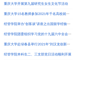
重庆大学开展第九届研究生女生文化节活动
重庆大学15名教师参加2021年千名高校就业工作者专题培训
经管学院举办“创客谈”讲座之出国留学经验分享
经管学院团委组织学习党的十九届六中全会精神
重庆大学赴绿春县举行2021年“刘汉龙创新团队龙之梦”奖助学金颁发仪式
经管学院本科生二、三支部党日活动顺利开展