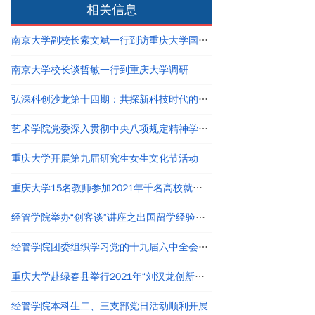
相关信息
南京大学副校长索文斌一行到访重庆大学国家卓越工程师学院
南京大学校长谈哲敏一行到重庆大学调研
弘深科创沙龙第十四期：共探新科技时代的创新创业与职业发展
艺术学院党委深入贯彻中央八项规定精神学习教育读书班结业
重庆大学开展第九届研究生女生文化节活动
重庆大学15名教师参加2021年千名高校就业工作者专题培训
经管学院举办“创客谈”讲座之出国留学经验分享
经管学院团委组织学习党的十九届六中全会精神
重庆大学赴绿春县举行2021年“刘汉龙创新团队龙之梦”奖助学金颁发仪式
经管学院本科生二、三支部党日活动顺利开展