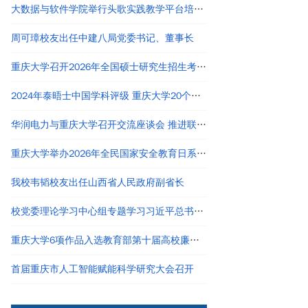
大数据与软件学院举行头歌实践教学平台培训会
周可璋校友出任中建八局党委书记、董事长
重庆大学召开2026年全国硕士研究生招生考试自命题评卷工作会议
2024年泰晤士中国学科评级 重庆大学20个学科评为A类
华润电力与重庆大学召开交流座谈会 推进联合研究院建设
重庆大学举办2026年全民国家安全教育日系列活动
我校韦韬校友出任山西省人民政府副省长
校党委理论学习中心组专题学习习近平总书记关于制定实施“十五五”规划的重要论述和重要指示
重庆大学6项作品入选教育部第十届高校廉洁教育系列活动优秀作品
首届重庆市人工智能赋能科学研究大会召开