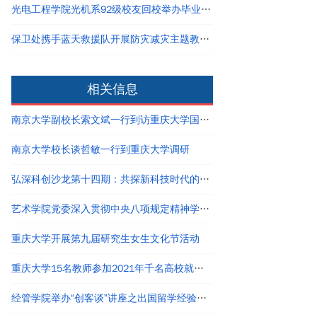
光电工程学院光机系92级校友回校举办毕业三十周年团聚活动
保卫处携手蓝天救援队开展防灾减灾主题教育培训活动
相关信息
南京大学副校长索文斌一行到访重庆大学国家卓越工程师学院
南京大学校长谈哲敏一行到重庆大学调研
弘深科创沙龙第十四期：共探新科技时代的创新创业与职业发展
艺术学院党委深入贯彻中央八项规定精神学习教育读书班结业
重庆大学开展第九届研究生女生文化节活动
重庆大学15名教师参加2021年千名高校就业工作者专题培训
经管学院举办“创客谈”讲座之出国留学经验分享