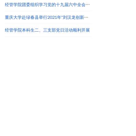
经管学院团委组织学习党的十九届六中全会精神
重庆大学赴绿春县举行2021年“刘汉龙创新团队龙之梦”奖助学金颁发仪式
经管学院本科生二、三支部党日活动顺利开展