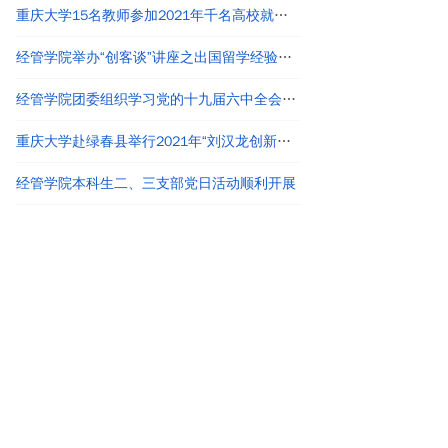
重庆大学15名教师参加2021年千名高校就业工作者专题培训
经管学院举办“创客谈”讲座之出国留学经验分享
经管学院团委组织学习党的十九届六中全会精神
重庆大学赴绿春县举行2021年“刘汉龙创新团队龙之梦”奖助学金颁发仪式
经管学院本科生二、三支部党日活动顺利开展