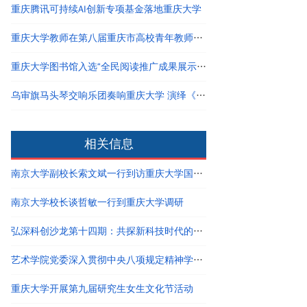
重庆腾讯可持续AI创新专项基金落地重庆大学
重庆大学教师在第八届重庆市高校青年教师教学竞赛决赛中斩获佳绩
重庆大学图书馆入选“全民阅读推广成果展示名单”
乌审旗马头琴交响乐团奏响重庆大学 演绎《马背上的交响》
相关信息
南京大学副校长索文斌一行到访重庆大学国家卓越工程师学院
南京大学校长谈哲敏一行到重庆大学调研
弘深科创沙龙第十四期：共探新科技时代的创新创业与职业发展
艺术学院党委深入贯彻中央八项规定精神学习教育读书班结业
重庆大学开展第九届研究生女生文化节活动