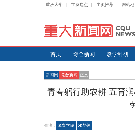
重庆大学
|
主页焦点
|
主页推荐
|
网站地
首页
综合新闻
教学科研
新闻网
综合新闻
正文
青春躬行助农耕 五育
作者 :
体育学院
邓梦莲