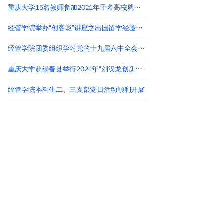
重庆大学15名教师参加2021年千名高校就业工作者专题培训
经管学院举办“创客谈”讲座之出国留学经验分享
经管学院团委组织学习党的十九届六中全会精神
重庆大学赴绿春县举行2021年“刘汉龙创新团队龙之梦”奖助学金颁发仪式
经管学院本科生二、三支部党日活动顺利开展