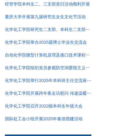
经管学院本科生二、三支部党日活动顺利开展
重庆大学开展第九届研究生女生文化节活动
化学化工学院研究生二支部、本科生二支部开展“党建领航，本研共进”主题党日活动
化学化工学院举办2025届博士毕业生交流会
自动化学院微型计算机原理及接口技术课程团队召开教学改革研讨会
化学化工学院组织党员参观防空洞爱国主义教育基地
化学化工学院举行2025年本科班主任交流座谈会
化学化工学院开展跨年夜走访慰问 传递温暖关怀与新岁祝福
化学化工学院召开2022级本科生年级大会
国际处工会小组开展2025年春游团建活动