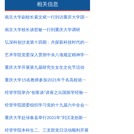
相关信息
南京大学副校长索文斌一行到访重庆大学国家卓越工程师学院
南京大学校长谈哲敏一行到重庆大学调研
弘深科创沙龙第十四期：共探新科技时代的创新创业与职业发展
艺术学院党委深入贯彻中央八项规定精神学习教育读书班结业
重庆大学开展第九届研究生女生文化节活动
重庆大学15名教师参加2021年千名高校就业工作者专题培训
经管学院举办“创客谈”讲座之出国留学经验分享
经管学院团委组织学习党的十九届六中全会精神
重庆大学赴绿春县举行2021年“刘汉龙创新团队龙之梦”奖助学金颁发仪式
经管学院本科生二、三支部党日活动顺利开展