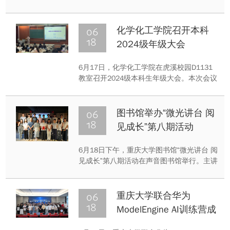
授予仪式在科学城校区举办。党委书记葛兆
龙，院长聂百胜，党委副书记兼纪委书记李
丞杰，副院长王开成、刘莉、周雷，煤矿灾
06
化学化工学院召开本科
害动力学与控制全国重点实验室副主任彭守
18
2024级年级大会
建、夏彬伟、张振宇、甘泉等出席。典礼由
李丞杰主持。
6月17日，化学化工学院在虎溪校园D1131
教室召开2024级本科生年级大会。本次会议
由辅导员鞠亚琼主持，2024级全体本科生准
时到场参会。
06
图书馆举办“微光讲台 阅
18
见成长”第八期活动
6月18日下午，重庆大学图书馆“微光讲台 阅
见成长”第八期活动在声音图书馆举行。主讲
人党润兆同学以《我的奥德赛时期——那些
简历上看不见的成长》为题，与在场师生展
开了一场关于自我探索、试错与蜕变的真诚
06
重庆大学联合华为
对话。
18
ModelEngine AI训练营成
果复盘暨高校教学实践计