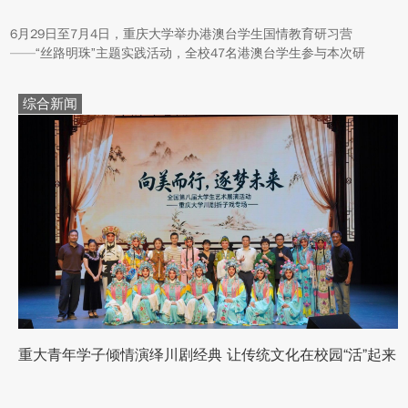
6月29日至7月4日，重庆大学举办港澳台学生国情教育研习营
——“丝路明珠”主题实践活动，全校47名港澳台学生参与本次研
学。本次活动组织同学们沿河西走廊赴兰州、张掖、嘉峪关、敦煌
多地实地走访，深入了解国家在丝路文明传承、世界文化遗产保
综合新闻
护、西北地质生态治理等方面的建设成就与发展路径。
重大青年学子倾情演绎川剧经典 让传统文化在校园“活”起来