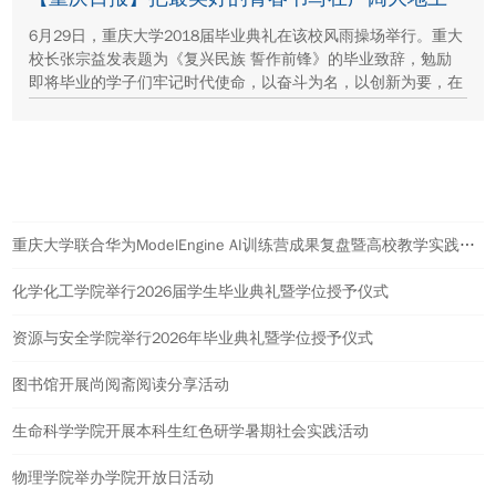
6月29日，重庆大学2018届毕业典礼在该校风雨操场举行。重大
校长张宗益发表题为《复兴民族 誓作前锋》的毕业致辞，勉励
即将毕业的学子们牢记时代使命，以奋斗为名，以创新为要，在
各自的岗位上勇敢地引领未来。
热点新闻
重庆大学联合华为ModelEngine AI训练营成果复盘暨高校教学实践计划启动会举行
化学化工学院举行2026届学生毕业典礼暨学位授予仪式
资源与安全学院举行2026年毕业典礼暨学位授予仪式
图书馆开展尚阅斋阅读分享活动
生命科学学院开展本科生红色研学暑期社会实践活动
物理学院举办学院开放日活动