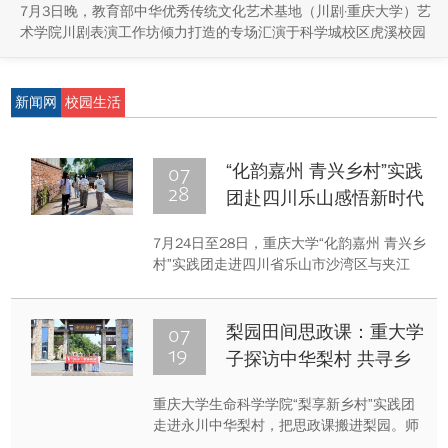
7月3日晚，教育部中华优秀传统文化艺术基地（川剧·重庆大学）艺
术学院川剧表演工作坊倾力打造的专场汇演于科学城校区虎溪校园
学生活动中心小剧场举办，紧扣重庆市第八届大学艺术展演“向美而
行，逐梦未来”活动主题，推进校园美育与传统文化传承工作。
新闻网
校园生活
07
“化韵嘉州 青兴乡村”实践
28
团赴四川乐山感悟新时代
伟大变革
7月24日至28日，重庆大学“化韵嘉州 青兴乡
村”实践团走进四川省乐山市沙湾区与夹江
县，围绕“建功‘十五五’·青春为中国式现代化
挺膺担当”暑期社会实践主题，深入乡村产业
一线、非遗工坊、生态茶园和乡村课堂，开
07
梨园田间思政课：重大学
展“大思政课”实践教学。
19
子探访中华梨村 共寻乡
村发展“破局”之路
重庆大学生命科学学院“梨享新乡村”实践团
走进永川中华梨村，把思政课搬进梨园。师
生与老支书面对面，梳理产业蝶变脉络，直