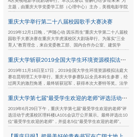
A区美视电影学院剧场举行。本次比赛以“智解心结·梦绘未来”为
主题，由重庆大学党委学工部（心理中心）主办，美视电影学院
承办。
重庆大学举行第二十八届校园歌手大赛决赛
2019年12月1日晚，“声随心动 因乐而生”重庆大学第二十八届校
园歌手大赛决赛在重庆大学虎溪校区大剧场举行。为落实“三全
育人”教育理念，来自党委教工部、国内合作办公室、建筑学
院、管科学院、机械学院等校内各单位老师与十位参赛选手同台
演绎，现场观看师生达1300余人。
重庆大学斩获2019全国大学生环境资源模拟法庭大赛冠军
2019年11月16日至17日，2019全国大学生环境资源模拟法庭大
赛在昆明理工大学举行。重庆大学参赛队以全员本科生参赛，经
过两天的激烈角逐，最终斩获冠军，获得本次大赛特等奖。法学
院董正爱老师获评优秀指导教师，法学院本科生贡梓铭荣获最佳
辩手。
重庆大学第七届“最受学生欢迎的老师”评选活动落幕
2019年6月29日下午，重庆大学第七届“最受学生欢迎的老师”评
选活动于虎溪校区理科楼LA101会议厅公开展示。最终评选出10
位“最受学生欢迎的老师”，并提名5位“最受学生欢迎的老师”。
【重庆日报】把最美好的青春书写在广阔大地上