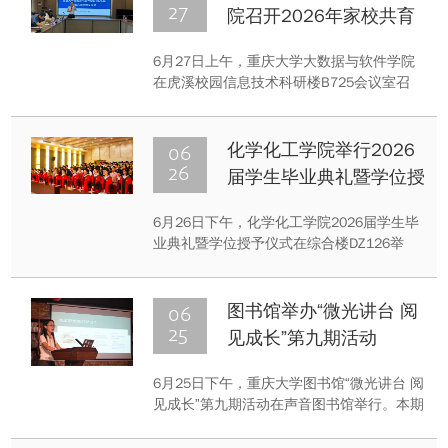
27
院召开2026年家校共育
座谈交流会
6月27日上午，重庆大学大数据与软件学院
在虎溪校园信息技术科研楼B725会议室召
开“软件铸魂 数智启航 共育英才”2026年家
校共育座谈交流会。学院党委书记文俊浩、
党委副书记萧倩、副院长蔡斌、全体辅导员
06
化学化工学院举行2026
及部分学生家长参会，会议由文俊浩主持。
26
届学生毕业典礼暨学位授
予仪式
6月26日下午，化学化工学院2026届学生毕
业典礼暨学位授予仪式在综合楼DZ126举
行。学院党委书记张云怀，院长韩永生，副
院长胡宝山、范兴、李军，各专业教师代
表、辅导员及家长代表参加仪式，见证“化院
06
图书馆举办“微光讲台 阅
学子”向“时代新人”的庄重转身。仪式由党委
25
见成长”第九期活动
副书记李泽全主持。
6月25日下午，重庆大学图书馆“微光讲台 阅
见成长”第九期活动在声音图书馆举行。本期
活动主题为“她如何生存——谈阅读、共鸣与
自我理解”，由航空航天学院硕士研究生王世