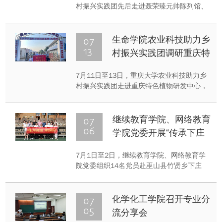
村振兴实践团先后走进聂荣臻元帅陈列馆、
重庆市农业科学院玉米与特色作物研究所及
重庆现代农业高科技园区，开展了“赓续红色
基因 体悟科研坚守 感知数字农业”主题实践
07
生命学院农业科技助力乡
活动。
13
村振兴实践团调研重庆特
色植物研发中心
​7月11日至13日，重庆大学农业科技助力乡
村振兴实践团走进重庆特色植物研发中心，
开展基层就业实践活动。
07
继续教育学院、网络教育
06
学院党委开展“传承下庄
奋斗精神 勇担终身教育
7月1日至2日，继续教育学院、网络教育学
使命”主题党日活动
院党委组织14名党员赴巫山县竹贤乡下庄
村，开展“传承下庄奋斗精神 勇担终身教育
使命”主题党日活动，旨在深入学习贯彻党的
二十大精神，深刻感悟“不甘落后、不等不
07
化学化工学院召开专业分
靠、不畏艰险、不怕牺牲”的下庄精神。
05
流分享会