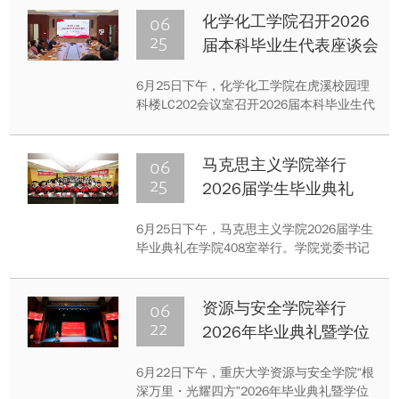
怡担任主讲。她结合个人硕士阶段的阅读经
06
化学化工学院召开2026
历，围绕多部女性作家作品展开分享，探讨
25
届本科毕业生代表座谈会
阅读如何帮助个体面对生活困境、实现自我
理解与成长。
6月25日下午，化学化工学院在虎溪校园理
科楼LC202会议室召开2026届本科毕业生代
表座谈会。学院党委副书记李泽全、团委书
记陈星辰出席座谈会，与毕业生代表面对面
交流。2026届本科毕业班学生干部、党员、
06
马克思主义学院举行
优异生代表等参加本次座谈会。
25
2026届学生毕业典礼
6月25日下午，马克思主义学院2026届学生
毕业典礼在学院408室举行。学院党委书记
谢昭明、院长冯颜利等学院党政班子成员，
研究生导师代表出席典礼。学院2026届全体
毕业生及部分亲友共同见证这一重要时刻。
06
资源与安全学院举行
本次典礼由学院党委副书记袁利主持。
22
2026年毕业典礼暨学位
授予仪式
6月22日下午，重庆大学资源与安全学院“根
深万里・光耀四方”2026年毕业典礼暨学位