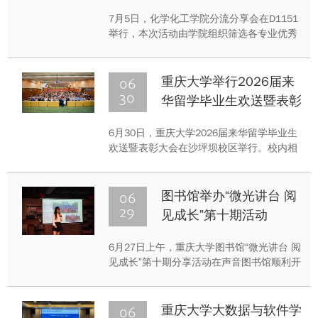
7月5日，化学化工学院分流分享会在D1151
举行，本次活动由学院组织筛选各专业优秀
学生代表担任主讲人，以同龄视角为低年级
同学带来实用、接地气的分流指导。
06
重庆大学举行2026届来
30
华留学毕业生欢送暨表彰
会
6月30日，重庆大学2026届来华留学毕业生
欢送暨表彰大会在沙坪坝校区举行。校内相
关部门、学院的领导、特邀嘉宾、教师代
表、留管人员、国际学生校友代表，以及全
体毕业国际学生齐聚一堂，共赴毕业之约。
06
图书馆举办“微光讲台 阅
29
见成长”第十期活动
6月27日上午，重庆大学图书馆“微光讲台 阅
见成长”第十期分享活动在声音图书馆顺利开
展。主讲人陈林以“在虎溪的四年，我学会的
不止是数学”为主题作了现场分享。
06
重庆大学大数据与软件学