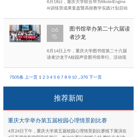
6月18日，重庆大学联合华为ModelEngine
划启动会举行
AI训练营成果复盘暨高校教学实践计划启动
会在虎溪校园信息楼B413举行。华为公司、
重庆大学大数据与软件学院、计算机学院有
关负责人，参与训练营的师生代表参加活
06
图书馆举办第二十六届读
动。
15
者沙龙
6月14日上午，重庆大学图书馆第二十六届
读者沙龙于A校园声音图书馆举行。活动现
场发布年度读者满意度问卷调查分析报告，
图书馆整体服务满意度达94.59%。
7505条
上一页
1
2
3
4
5
6
7
8
9
10
..
376
下一页
推荐新闻
重庆大学举办第五届校园心理情景剧比赛
4月24日下午，重庆大学第五届校园心理情景剧比赛线下展演在