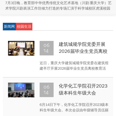
7月3日晚，教育部中华优秀传统文化艺术基地（川剧·重庆大学）艺
术学院川剧表演工作坊倾力打造的专场汇演于科学城校区虎溪校园
学生活动中心小剧场举办，紧扣重庆市第八届大学艺术展演“向美而
行，逐梦未来”活动主题，推进校园美育与传统文化传承工作。
新闻网
校园生活
06
建筑城规学院党委开展
14
2026届毕业生党员离校
教育活动
近日，重庆大学建筑城规学院党委在建筑馆
建卒厅开展2026届毕业生党员离校教育活
动。学院党委书记李和平、党委副书记葛毛
毛、组织员梁洋熙、辅导员柳代朋及2026届
全体毕业生党员、各党支部支委参加。
06
化学化工学院召开2023
14
级本科生年级大会
6月14日下午，化学化工学院召开2023级本
科生年级大会。本次会议由年级辅导员伍丽
主持，学院2023级全体本科生参会。