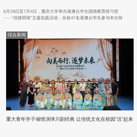
6月29日至7月4日，重庆大学举办港澳台学生国情教育研习营
——“丝路明珠”主题实践活动，全校47名港澳台学生参与本次研
学。本次活动组织同学们沿河西走廊赴兰州、张掖、嘉峪关、敦煌
多地实地走访，深入了解国家在丝路文明传承、世界文化遗产保
综合新闻
护、西北地质生态治理等方面的建设成就与发展路径。
重大青年学子倾情演绎川剧经典 让传统文化在校园“活”起来