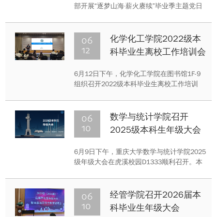
部开展“逐梦山海·薪火赓续”毕业季主题党日
活动，支部全体在校党员参加活动。
06
化学化工学院2022级本
12
科毕业生离校工作培训会
6月12日下午，化学化工学院在图书馆1F-9
组织召开2022级本科毕业生离校工作培训
会。本次培训会由陈星辰老师主持，旨在系
统梳理离校阶段的各项重点任务与时间节
点，帮助毕业生清晰掌握档案转递、户籍迁
06
数学与统计学院召开
移、党团组织关系转接等手续办理流程，确
10
2025级本科生年级大会
保毕业生安全、有序、文明离校。
6月9日下午，重庆大学数学与统计学院2025
级年级大会在虎溪校园D1333顺利召开。本
次大会由辅导员柳冠宇主持，重点围绕生涯
规划、安全教育及期末备考等内容展开，学
院2025级全体本科生参会。
06
经管学院召开2026届本
10
科毕业生年级大会