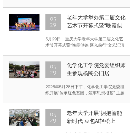
平”主题行读活动。将实地行走与红色阅读深
度融合，促使师生在文脉寻访中铭记峥嵘岁
月，坚守和平初心。
05
老年大学举办第二届文化
29
艺术节开幕式暨“晚霞似
锦 逐光前行”文艺汇演
5月29日，重庆大学老年大学第二届文化艺
术节开幕式暨“晚霞似锦 逐光前行”文艺汇演
在B校园科学会堂启幕。党委宣传部、党委
学工部、图书馆、离退休工作处等部门的相
关领导出席开幕式，与现场400余名老同志
05
化学化工学院党委组织师
一起，共同见证老年大学的教学成果。
29
生参观杨闇公旧居
2026年5月28日下午，化学化工学院党委组
织开展“传承红色基因，筑牢思想根基” 主题
党日活动，组织师生参观杨闇公旧居。
05
老年大学开展“拥抱智能
29
新时代 豆包AI轻松上
手”专题讲座