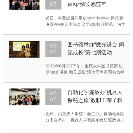
地研学活动。
07
声杯”辩论赛亚军
近日，备受瞩目的重庆大学“树声杯”辩论赛
决赛在A校园国际会议厅306拉开帷幕。法学
院辩论队历经四轮激烈比拼挺进决赛，与美
视电影学院辩论队同台角逐，双方围绕“‘走
自己的路，让别人说去吧’是不是值得倡导的
06
图书馆举办“微光讲台 阅
青年价值观”这一辩题展开激烈交锋。最终，
06
见成长”第七期活动
法学院获得亚军。
2026年6月6日下午，重庆大学图书馆第七
期“微光讲台 阅见成长”活动于声音图书馆举
办。本期活动主题为“悦纳不足，感悟成
长”，由物理学院学生周瑞琦担任主讲。她结
合个人经历，就心理咨询的相关认知进行了
06
自动化学院举办“机器人
科普，并围绕自我接纳与成长议题展开分
06
探秘之旅”教职工亲子科
享。
普活动
近日，由重庆大学校工会主办、自动化学院
分工会承办、机器人与智能系统研究所协办
的“机器人探秘之旅”科普体验活动在虎溪校
区信息技术科研楼开展。全校30余组教职工