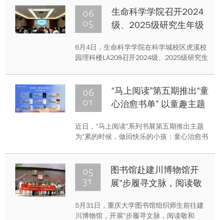
亲子家庭100余人齐聚现场，沉浸式解锁机
06
生命科学学院召开2024
器人科技奥秘，活动组织有序，氛围热烈，
05
级、2025级研究生年级
获得参与家庭一致好评。
大会
6月4日，生命科学学院在科学城校区虎溪校
园理科楼LA208召开2024级、2025级研究生
年级大会。会议由研究生辅导员王永川主
讲，两个年级全体研究生参加了此次会议。
06
“马上阅读”第五期推出“童
01
心治愈书单” 以童趣主题
聚焦成年人心理疗愈
近日，“马上阅读”系列书展第五期推出主题
为“累的时候，做回快乐的小孩：童心治愈书
单”的专题展览。该期书展围绕成年人心理疗
愈与情感回归的主题，精选九本兼具童趣与
温情的图书，旨在引导成年读者在阅读过程
05
图书馆赴建川博物馆开
中重温纯真、轻松的内心状态。
31
展“步履寻文脉，阅读敬
和平”主题行读活动。
5月31日，重庆大学图书馆组织师生前往建
川博物馆，开展“步履寻文脉，阅读敬和