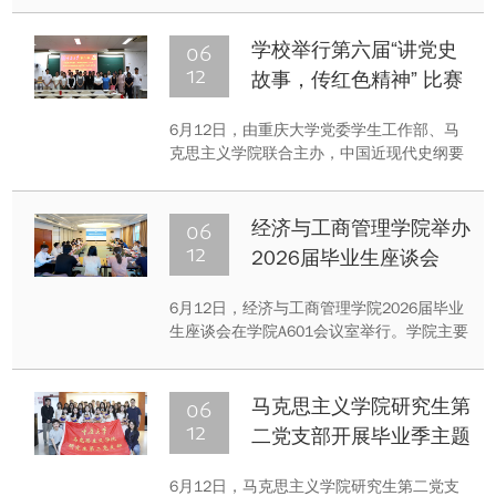
06
学校举行第六届“讲党史
12
故事，传红色精神” 比赛
决赛
6月12日，由重庆大学党委学生工作部、马
克思主义学院联合主办，中国近现代史纲要
教研室、中国共产党历史与理论教师党支部
承办的重庆大学第六届“讲党史故事，传红色
精神”比赛决赛在虎溪校园综合楼DZ121教室
06
经济与工商管理学院举办
举行。
12
2026届毕业生座谈会
6月12日，经济与工商管理学院2026届毕业
生座谈会在学院A601会议室举行。学院主要
领导与本硕博毕业生代表进行面对面交流，
共话成长收获，同谋学院发展。座谈会由学
院党委副书记张燕主持，学院领导班子成员
06
马克思主义学院研究生第
和相关职能办公室负责老师参加。
12
二党支部开展毕业季主题
党日活动
6月12日，马克思主义学院研究生第二党支