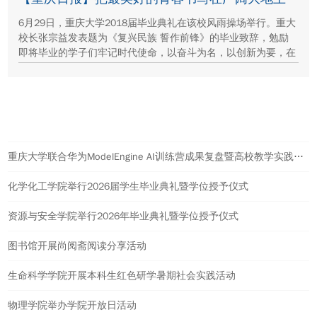
6月29日，重庆大学2018届毕业典礼在该校风雨操场举行。重大
校长张宗益发表题为《复兴民族 誓作前锋》的毕业致辞，勉励
即将毕业的学子们牢记时代使命，以奋斗为名，以创新为要，在
各自的岗位上勇敢地引领未来。
热点新闻
重庆大学联合华为ModelEngine AI训练营成果复盘暨高校教学实践计划启动会举行
化学化工学院举行2026届学生毕业典礼暨学位授予仪式
资源与安全学院举行2026年毕业典礼暨学位授予仪式
图书馆开展尚阅斋阅读分享活动
生命科学学院开展本科生红色研学暑期社会实践活动
物理学院举办学院开放日活动