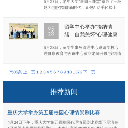
5月27日，老年大学“星期三课堂”举办了一场
题为“拥抱智能新时代：豆包AI助手轻松上
手”的专题讲座。讲座由学校新闻学院博士生
张羽帆主讲，50余名老同志到场参与，零距
离体验智能科技的魅力。
05
留学中心举办“接纳情
28
绪，自我关怀”心理健康
专题讲座
5月28日，留学生事务管理中心邀请学校心
理健康教育与咨询中心黄甜老师开展“接纳情
绪，自我关怀”专题讲座，现场共吸引10余名
国际学生参与。
7505条
上一页
1
2
3
4
5
6
7
8
9
10
..
376
下一页
推荐新闻
重庆大学举办第五届校园心理情景剧比赛
4月24日下午，重庆大学第五届校园心理情景剧比赛线下展演在