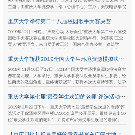
A区美视电影学院剧场举行。本次比赛以“智解心结·梦绘未来”为
主题，由重庆大学党委学工部（心理中心）主办，美视电影学院
承办。
重庆大学举行第二十八届校园歌手大赛决赛
2019年12月1日晚，“声随心动 因乐而生”重庆大学第二十八届校
园歌手大赛决赛在重庆大学虎溪校区大剧场举行。为落实“三全
育人”教育理念，来自党委教工部、国内合作办公室、建筑学
院、管科学院、机械学院等校内各单位老师与十位参赛选手同台
演绎，现场观看师生达1300余人。
重庆大学斩获2019全国大学生环境资源模拟法庭大赛冠军
2019年11月16日至17日，2019全国大学生环境资源模拟法庭大
赛在昆明理工大学举行。重庆大学参赛队以全员本科生参赛，经
过两天的激烈角逐，最终斩获冠军，获得本次大赛特等奖。法学
院董正爱老师获评优秀指导教师，法学院本科生贡梓铭荣获最佳
辩手。
重庆大学第七届“最受学生欢迎的老师”评选活动落幕
2019年6月29日下午，重庆大学第七届“最受学生欢迎的老师”评
选活动于虎溪校区理科楼LA101会议厅公开展示。最终评选出10
位“最受学生欢迎的老师”，并提名5位“最受学生欢迎的老师”。
【重庆日报】把最美好的青春书写在广阔大地上