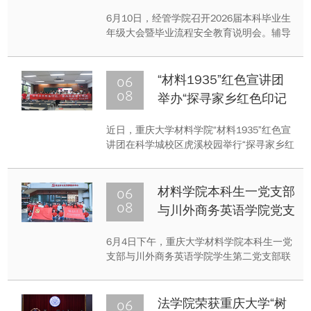
6月10日，经管学院召开2026届本科毕业生
年级大会暨毕业流程安全教育说明会。辅导
员王毅文老师梳理毕业流程、关键节点与各
项要求，强调学业、档案、离校纪律等事
项，并寄语学子坚守本心、勇于担当。此次
06
“材料1935”红色宣讲团
会议打通信息壁垒，学院也将持续做好毕业
08
举办“探寻家乡红色印记
生服务保障工作。
传承先辈奋斗精神”主题
近日，重庆大学材料学院“材料1935”红色宣
宣讲活动
讲团在科学城校区虎溪校园举行“探寻家乡红
色印记 传承先辈奋斗精神”主题宣讲活动。
活动面向学院本科一至三年级全体学生，重
庆市样板支部、材料学院本科生一党支部书
06
材料学院本科生一党支部
记任超作为教师代表出席。
08
与川外商务英语学院党支
部开展毕业生党员联合研
6月4日下午，重庆大学材料学院本科生一党
学活动
支部与川外商务英语学院学生第二党支部联
合举办的“寻迹民主村·实干惠民生”主题实践
活动在九龙坡区谢家湾街道民主村社区开
展，双方共计五十余名师生党员参与本次实
06
法学院荣获重庆大学“树