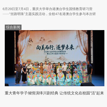
6月29日至7月4日，重庆大学举办港澳台学生国情教育研习营
——“丝路明珠”主题实践活动，全校47名港澳台学生参与本次研
学。本次活动组织同学们沿河西走廊赴兰州、张掖、嘉峪关、敦煌
多地实地走访，深入了解国家在丝路文明传承、世界文化遗产保
综合新闻
护、西北地质生态治理等方面的建设成就与发展路径。
重大青年学子倾情演绎川剧经典 让传统文化在校园“活”起来