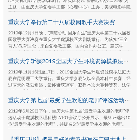
A区美视电影学院剧场举行。本次比赛以“智解心结·梦绘未来”为
主题，由重庆大学党委学工部（心理中心）主办，美视电影学院
承办。
重庆大学举行第二十八届校园歌手大赛决赛
2019年12月1日晚，“声随心动 因乐而生”重庆大学第二十八届校
园歌手大赛决赛在重庆大学虎溪校区大剧场举行。为落实“三全
育人”教育理念，来自党委教工部、国内合作办公室、建筑学
院、管科学院、机械学院等校内各单位老师与十位参赛选手同台
演绎，现场观看师生达1300余人。
重庆大学斩获2019全国大学生环境资源模拟法庭大赛冠军
2019年11月16日至17日，2019全国大学生环境资源模拟法庭大
赛在昆明理工大学举行。重庆大学参赛队以全员本科生参赛，经
过两天的激烈角逐，最终斩获冠军，获得本次大赛特等奖。法学
院董正爱老师获评优秀指导教师，法学院本科生贡梓铭荣获最佳
辩手。
重庆大学第七届“最受学生欢迎的老师”评选活动落幕
2019年6月29日下午，重庆大学第七届“最受学生欢迎的老师”评
选活动于虎溪校区理科楼LA101会议厅公开展示。最终评选出10
位“最受学生欢迎的老师”，并提名5位“最受学生欢迎的老师”。
【重庆日报】把最美好的青春书写在广阔大地上