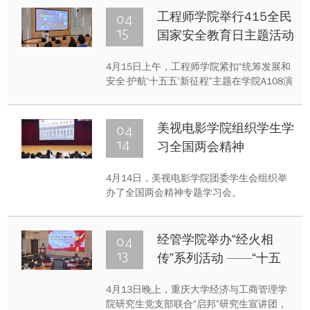
身长达十四年的音乐学习经历，带领现场师
04
工程师学院举行415全民
生从乐理基础出发，横跨东西方文化版图，
15
国家安全教育日主题活动
探寻音乐韵律背后的情感逻辑与美学密码。
4月15日上午，工程师学院紧扣“统筹发展和
安全·护航‘十五五’新征程”主题在学院A108演
讲厅举行国家安全教育日主题活动。
04
美视电影学院组织学生学
14
习全国两会精神
4月14日，美视电影学院团委学生会组织举
办了全国两会精神专题学习会。
04
经管学院举办“经火相
13
传”系列活动 ——“十五
五”规划专题讲座
4月13日晚上，重庆大学经济与工商管理学
院研究生党支部联合“启邦”研究生宣讲团，