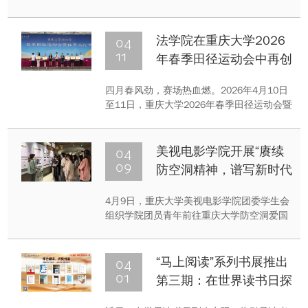
在沙坪坝校区B校园经管楼101教室举办“经
火相传”主题系列实践活动——“十五五”规划
中的民生底色与青年担当专题讲座，学院研
04
法学院在重庆大学2026
究生党员和入党积极分子共计130余人参加
11
年春季田径运动会中再创
本次活动。
佳绩
四月春风劲，赛场热血燃。2026年4月10日
至11日，重庆大学2026年春季田径运动会暨
体育文化节在科学城校区虎溪校园举行。法
学院选派学生运动员与教职工代表组成参赛
队伍，在17个竞赛项目中奋勇争先、顽强拼
04
美视电影学院开展“赓续
搏，最终斩获“本科生女子团体冠军”及“体育
09
防空洞精神，谱写新时代
道德风尚奖”，本科生张嘉菲表现突出，获
华章”主题团日活动
评“十佳运动员”
4月9日，重庆大学美视电影学院团委学生会
组织学院团员青年前往重庆大学防空洞爱国
主义教育基地，开展了“赓续防空洞精神，谱
写新时代华章”主题团日活动。
04
“马上阅读”系列书展推出
01
第三期：在世界读书日探
讨“如何阅读”