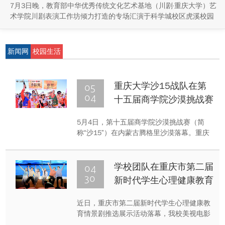
7月3日晚，教育部中华优秀传统文化艺术基地（川剧·重庆大学）艺
术学院川剧表演工作坊倾力打造的专场汇演于科学城校区虎溪校园
学生活动中心小剧场举办，紧扣重庆市第八届大学艺术展演“向美而
行，逐梦未来”活动主题，推进校园美育与传统文化传承工作。
新闻网
校园生活
05
重庆大学沙15战队在第
04
十五届商学院沙漠挑战赛
中创历史佳绩
5月4日，第十五届商学院沙漠挑战赛（简
称“沙15”）在内蒙古腾格里沙漠落幕。重庆
大学经济与工商管理学院MBA EMBA校友及
在校学生，经过层层选拔后组建的沙15战队
代表重庆大学出征，从120余所院校队伍中
04
学校团队在重庆市第二届
强势突围，创造了历史最佳成绩，获得MBA
30
新时代学生心理健康教育
组团队亚军。
情景剧活动中斩获高校组
近日，重庆市第二届新时代学生心理健康教
特等奖
育情景剧推选展示活动落幕，我校美视电影
学院师生的原创剧目《答·岸》凭借鲜明主