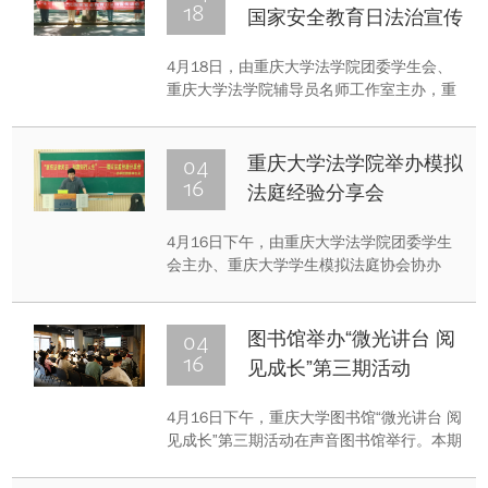
18
国家安全教育日法治宣传
活动
4月18日，由重庆大学法学院团委学生会、
重庆大学法学院辅导员名师工作室主办，重
庆大学学生法学会协办的全民国家安全教育
日法治宣传活动在沙坪坝校区A校园小竹林
举办。
04
重庆大学法学院举办模拟
16
法庭经验分享会
4月16日下午，由重庆大学法学院团委学生
会主办、重庆大学学生模拟法庭协会协办
的“演绎法律风云，辩赛知行人生”模拟法庭
经验分享会在沙坪坝校区B校园第二综合楼
310教室举行。本次活动邀请了法学院本科
04
图书馆举办“微光讲台 阅
2022级周佳奕和吴成涵两位同学担任分享嘉
16
见成长”第三期活动
宾，吸引了众多同学到场聆听。
4月16日下午，重庆大学图书馆“微光讲台 阅
见成长”第三期活动在声音图书馆举行。本期
分享会以“以韵为脉，闻声知意——解锁音乐
里的韵律密码”为主题，主讲人夜凯歌结合自