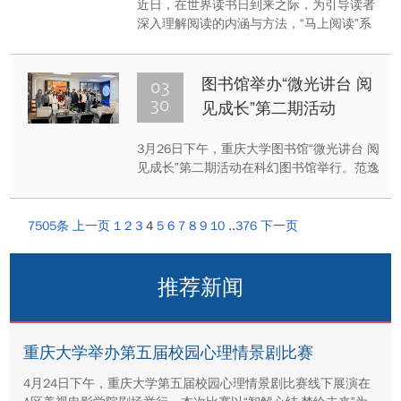
近日，在世界读书日到来之际，为引导读者
深入理解阅读的内涵与方法，“马上阅读”系
列书展推出第三期——“学会阅读，终身悦
读”专题书展。本次书展围绕“如何阅读”这一
主题，精心遴选十本优质图书，旨在帮助读
03
图书馆举办“微光讲台 阅
者建立系统的阅读方法，培养终身阅读的习
30
见成长”第二期活动
惯，让阅读真正融入日常生活。
3月26日下午，重庆大学图书馆“微光讲台 阅
见成长”第二期活动在科幻图书馆举行。范逸
轩、田冰馨、聂荟杨三位来自管理科学与房
地产学院的研究生，依次站上讲台，围绕亲
情、自我成长与经典阅读，分享了她们的所
7505条
上一页
1
2
3
4
5
6
7
8
9
10
..
376
下一页
爱、所思、所悟。
推荐新闻
重庆大学举办第五届校园心理情景剧比赛
4月24日下午，重庆大学第五届校园心理情景剧比赛线下展演在