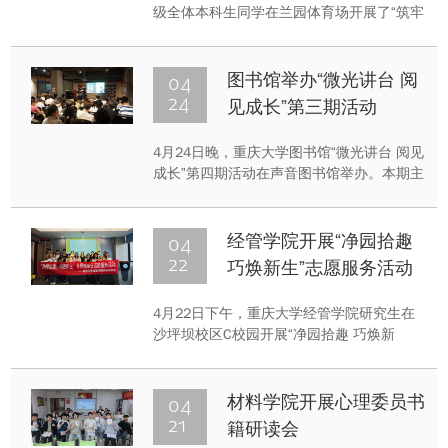
级全体本科生同学在兰园体育场开展了“筑牢
国家安全防线·缅怀英烈砥砺初心”主题团日
活动。本次活动由班长王锦锦、团支书杨妍
统筹组织，体育委员陈水平策划执行，旨在
04
图书馆举办“微光讲台 阅
通过“理论学习+体育竞技”的创新形式，将国
24
见成长”第三期活动
家安全教育与缅怀英烈精神有机融合。
4月24日晚，重庆大学图书馆“微光讲台 阅见
成长”第四期活动在声音图书馆举办。本期主
题为“读万卷书，行万里路——小镇做题家誓
要读出不后悔的大学生活”，主讲人周轩锐围
绕个人升学经历与在重庆大学的成长故事进
04
经管学院开展“净园拾趣
行了分享，现场同学参与交流。
22
巧焕新生”志愿服务活动
4月22日下午，重庆大学经管学院研究生在
沙坪坝校区C校园开展“净园拾趣 巧焕新
生”志愿服务活动。活动融合校园清扫、废物
回收与手工创意创作，志愿者以实际行动践
行志愿精神与可持续发展理念，助力打造绿
04
材料学院开展心理委员书
色文明、低碳环保的美丽校园，彰显青年担
21
籍研读会
当。