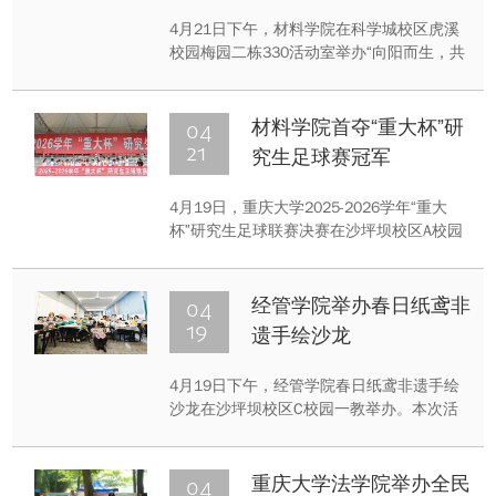
4月21日下午，材料学院在科学城校区虎溪
校园梅园二栋330活动室举办“向阳而生，共
读《活出最乐观的自己》”书籍研读会。本次
活动由辅导员任超老师与兼职辅导员陈媚琳
主讲，2024级、2025级全体心理委员参加
04
材料学院首夺“重大杯”研
会议。
21
究生足球赛冠军
4月19日，重庆大学2025-2026学年“重大
杯”研究生足球联赛决赛在沙坪坝校区A校园
思群广场落下帷幕。材料学院研究生足球队
以点球大战6:5战胜留学中心代表队，首次夺
得该项赛事冠军，实现历史性突破。
04
经管学院举办春日纸鸢非
19
遗手绘沙龙
4月19日下午，经管学院春日纸鸢非遗手绘
沙龙在沙坪坝校区C校园一教举办。本次活
动面向学院全体研究生，吸引众多同学踊跃
参与，以纸鸢为媒，共赴一场春日非遗之
约。
04
重庆大学法学院举办全民