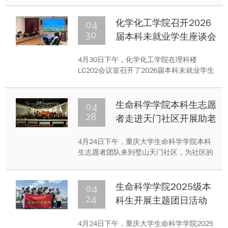
题、细腻演绎及完整舞台呈现，荣获高校组
特等奖，并受邀参加4月30日举办的代表剧
04
化学化工学院召开2026
目现场展演。
30
届本科未就业学生座谈会
4月30日下午，化学化工学院在理科楼
LC202会议室召开了2026届本科未就业学生
座谈会。学院党委副书记、纪委书记李泽全
参加会议，与未就业学生面对面交流，精准
把脉学生求职症结，帮助毕业生明确就业方
04
生命科学学院本科生志愿
向，提振就业信心。学院相关辅导员及本科
28
者走进天门社区开展助老
毕业班未就业学生共同参加了此次会议。
活动
4月24日下午，重庆大学生命科学学院本科
生志愿者团队来到璧山天门社区，为社区的
老人们带来了一场内容丰富、温馨有趣的“青
春伴夕阳”主题活动。活动围绕反诈宣传、健
康运动与手工互动展开，让老人们在春日的
04
生命科学学院2025级本
氛围中收获了知识与欢乐。
24
科生开展主题团日活动
4月24日下午，重庆大学生命科学学院2025