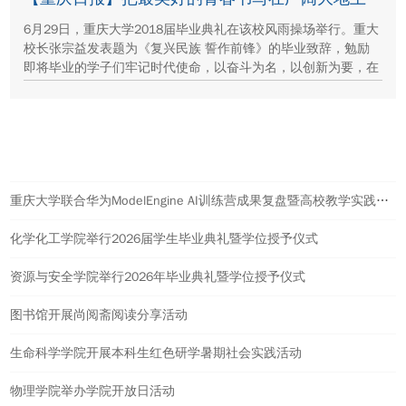
6月29日，重庆大学2018届毕业典礼在该校风雨操场举行。重大
校长张宗益发表题为《复兴民族 誓作前锋》的毕业致辞，勉励
即将毕业的学子们牢记时代使命，以奋斗为名，以创新为要，在
各自的岗位上勇敢地引领未来。
热点新闻
重庆大学联合华为ModelEngine AI训练营成果复盘暨高校教学实践计划启动会举行
化学化工学院举行2026届学生毕业典礼暨学位授予仪式
资源与安全学院举行2026年毕业典礼暨学位授予仪式
图书馆开展尚阅斋阅读分享活动
生命科学学院开展本科生红色研学暑期社会实践活动
物理学院举办学院开放日活动