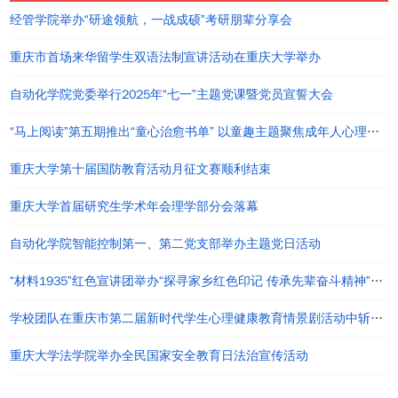
经管学院举办“研途领航，一战成硕”考研朋辈分享会
重庆市首场来华留学生双语法制宣讲活动在重庆大学举办
自动化学院党委举行2025年“七一”主题党课暨党员宣誓大会
“马上阅读”第五期推出“童心治愈书单” 以童趣主题聚焦成年人心理疗愈
重庆大学第十届国防教育活动月征文赛顺利结束
重庆大学首届研究生学术年会理学部分会落幕
自动化学院智能控制第一、第二党支部举办主题党日活动
“材料1935”红色宣讲团举办“探寻家乡红色印记 传承先辈奋斗精神”主题宣讲活动
学校团队在重庆市第二届新时代学生心理健康教育情景剧活动中斩获高校组特等奖
重庆大学法学院举办全民国家安全教育日法治宣传活动