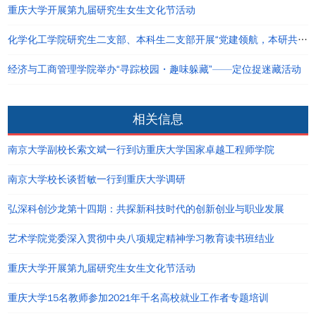
重庆大学开展第九届研究生女生文化节活动
化学化工学院研究生二支部、本科生二支部开展“党建领航，本研共进”主题党日活动
经济与工商管理学院举办“寻踪校园・趣味躲藏”——定位捉迷藏活动
相关信息
南京大学副校长索文斌一行到访重庆大学国家卓越工程师学院
南京大学校长谈哲敏一行到重庆大学调研
弘深科创沙龙第十四期：共探新科技时代的创新创业与职业发展
艺术学院党委深入贯彻中央八项规定精神学习教育读书班结业
重庆大学开展第九届研究生女生文化节活动
重庆大学15名教师参加2021年千名高校就业工作者专题培训